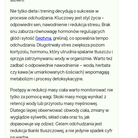
siłowni.
Nie tylko dieta i trening decydują o sukcesie w
procesie odchudzania. Kluczowy jest styl życia –
odpowiedni sen, nawodnienie i redukcja stresu. Brak
snu zaburza równowagę hormonów regulujących
głód i sytość (
leptyna
, grelina), co spowalnia tempo
odchudzania. Długotrwały stres zwiększa poziom
kortyzolu, hormonu, który utrudnia spalanie tłuszczu i
sprzyja zatrzymywaniu wody w organizmie. Warto też
zadbać o odpowiednie nawodnienie – woda, herbata
czy kawa (w umiarkowanych ilościach) wspomagają
metabolizm i procesy detoksykacyjne.
Postępy w redukcji masy ciała warto monitorować nie
tylko za pomocą wagi. Skoki masy mogą wynikać z
retencji wody lub przyrostu masy mięśniowej.
Dlatego lepiej obserwować obwody ciała, zmiany w
wyglądzie sylwetki, skład ciała oraz to, jak
dopasowuje się odzież. Celem odchudzania jest
redukcja tkanki tłuszczowej, a nie jedynie spadek cyfr
na wadze.