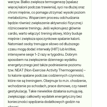
warzyw. Białko zwiększa termogenezę (spalasz
więcej kalorii podczas trawienia), syci na dłużej oraz
chroni mięśnie, co pomaga utrzymać wysoki poziom
metabolizmu. Wsparciem procesu odchudzania
będzie również zwiększenie aktywności fizycznej i
różnicowanie treningu. Jeśli wykonujesz głównie
cardio, warto włączyć trening siłowy, który buduje
mięśnie i zwiększa spoczynkowe spalanie kalorii.
Natomiast osoby trenujące siłowo od dłuższego
czasu mogą dodać interwały (HIIT) lub krótkie,
intensywne sesje 1–2 razy w tygodniu. Dobrym
sposobem na zwiększenie dziennego wydatku
energetycznego jest także podniesienie poziomu
tzw. NEAT (Non-Exercise Activity Thermogenesis) –
to kalorie spalane podczas codziennych czynności,
które nie są treningiem. Obejmuje to m.in. chodzenie,
wchodzenie po schodach, prace domowe, czy nawet
gestykulację. Takie niewielkie działania sumują się,
zwiększając całkowity wydatek energetyczny bez
konieczności spędzania dodatkowych godzin na