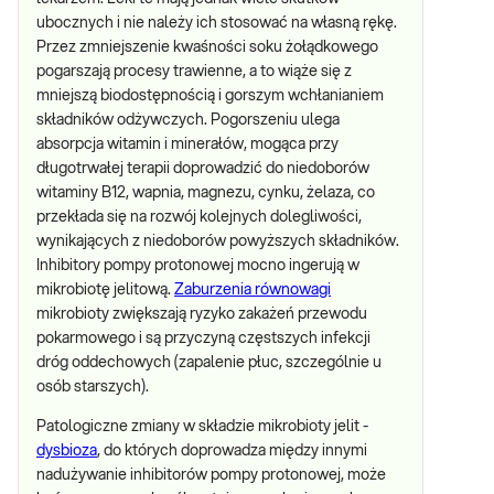
ubocznych i nie należy ich stosować na własną rękę.
Przez zmniejszenie kwaśności soku żołądkowego
pogarszają procesy trawienne, a to wiąże się z
mniejszą biodostępnością i gorszym wchłanianiem
składników odżywczych. Pogorszeniu ulega
absorpcja witamin i minerałów, mogąca przy
długotrwałej terapii doprowadzić do niedoborów
witaminy B12, wapnia, magnezu, cynku, żelaza, co
przekłada się na rozwój kolejnych dolegliwości,
wynikających z niedoborów powyższych składników.
Inhibitory pompy protonowej mocno ingerują w
mikrobiotę jelitową.
Zaburzenia równowagi
mikrobioty zwiększają ryzyko zakażeń przewodu
pokarmowego i są przyczyną częstszych infekcji
dróg oddechowych (zapalenie płuc, szczególnie u
osób starszych).
Patologiczne zmiany w składzie mikrobioty jelit -
dysbioza
, do których doprowadza między innymi
nadużywanie inhibitorów pompy protonowej, może