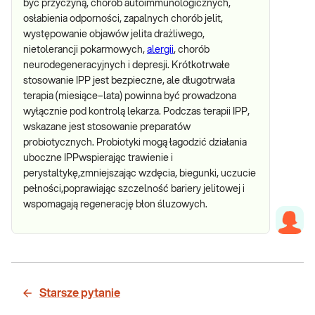
być przyczyną, chorób autoimmunologicznych,
osłabienia odporności, zapalnych chorób jelit,
występowanie objawów jelita drażliwego,
nietolerancji pokarmowych,
alergii
, chorób
neurodegeneracyjnych i depresji. Krótkotrwałe
stosowanie IPP jest bezpieczne, ale długotrwała
terapia (miesiące–lata) powinna być prowadzona
wyłącznie pod kontrolą lekarza. Podczas terapii IPP,
wskazane jest stosowanie preparatów
probiotycznych. Probiotyki mogą łagodzić działania
uboczne IPPwspierając trawienie i
perystaltykę,zmniejszając wzdęcia, biegunki, uczucie
pełności,poprawiając szczelność bariery jelitowej i
wspomagają regenerację błon śluzowych.
Starsze pytanie