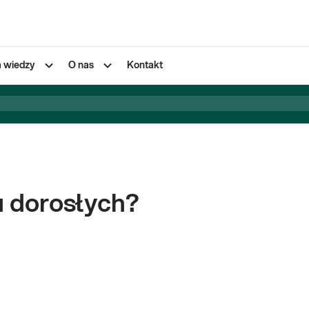
a wiedzy
O nas
Kontakt
 u dorosłych?