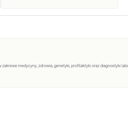
P/c. p.
transglutaminazie
P/c. p. transglutaminazie tkankowej
tkankowej (anty-
(anty-tTG) w kl. IgG i IgA met. CLIA.
Pomiar stężenia przeciwciał przeciw
tTG) w kl. IgG i
transglutaminazie tkankowej w
IgA met. CLIA
klasach IgA i IgG (IgA anty-tTG i IgG
anty-tTG ) w surowicy, przydatny w
Sprawdź
diagnostyce celiakii i nietolerancj
zakresie medycyny, zdrowia, genetyki, profilaktyki oraz diagnostyki labo