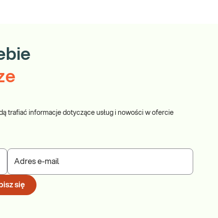
ebie
ze
dą trafiać informacje dotyczące usług i nowości w ofercie
Adres e-mail
isz się