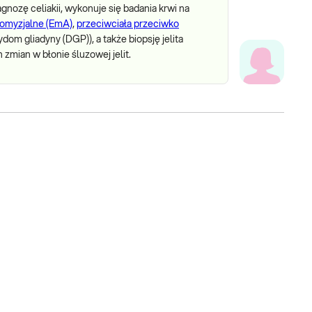
gnozę celiakii, wykonuje się badania krwi na
domyzjalne (EmA)
,
przeciwciała przeciwko
m gliadyny (DGP)), a także biopsję jelita
zmian w błonie śluzowej jelit.