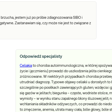
rzucha, jestem już po próbie zdiagnozowania SIBO i
gatywne. Zastanawiam się, czy może nie jest to związane z
Odpowiedź specjalisty
Celiakia
to choroba autoimmunologiczna, w której spożywan
życie i jęczmieniu) prowadzi do uszkodzenia jelita cienkie
zróżnicowane. W niektórych przypadkach choroba przebi
utrudniać diagnozę. Typowe objawy celiakii u dorosłych to
szczególnie po posiłkach zawierających gluten; wzdęcia i
się gazów w jelitach; biegunka – częste, wodniste stolce,
wymioty – w wyniku stanu zapalnego błony śluzowej jelit
wchłaniania składników odżywczych, co prowadzi do niedo
to zmęczenie, anemia, utrata masy ciała, bóle głowy, bóle