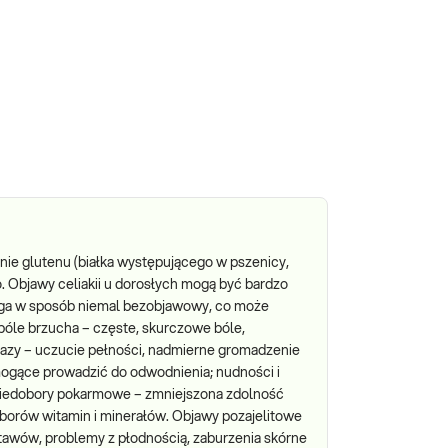
ie glutenu (białka występującego w pszenicy,
go. Objawy celiakii u dorosłych mogą być bardzo
ega w sposób niemal bezobjawowy, co może
 bóle brzucha – częste, skurczowe bóle,
 gazy – uczucie pełności, nadmierne gromadzenie
 mogące prowadzić do odwodnienia; nudności i
; niedobory pokarmowe – zmniejszona zdolność
borów witamin i minerałów. Objawy pozajelitowe
 stawów, problemy z płodnością, zaburzenia skórne