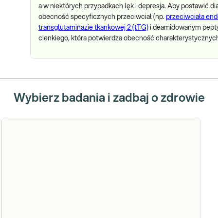
a w niektórych przypadkach lęk i depresja. Aby postawić dia
obecność specyficznych przeciwciał (np.
przeciwciała en
transglutaminazie tkankowej 2 (tTG)
i deamidowanym peptydo
cienkiego, która potwierdza obecność charakterystycznych 
Wybierz badania i zadbaj o zdrowie