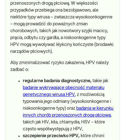
przenoszonych drogą płciową. W większości
przypadków przebiega ona bezobjawowo, ale
niektóre typy wirusa – zwłaszcza wysokoonkogenne
– mogą prowadzić do poważnych zmian
chorobowych, takich jak nowotwory szyjki macicy,
prącia, odbytu czy gardła, a niskoonkogenne typy
HPV mogą wywoływać kłykciny kończyste (brodawki
narządów płciowych).
Aby zminimalizować ryzyko zakażenia, HPV należy
zadbać o:
regularne badania diagnostyczne,
takie jak
badanie wykrywające obecność materiału
genetycznego wirusa HPV
, z możliwością
typowania jego odmiany (wysokoonkogenne i
niskoonkogenne typy) oraz
badania w kierunku
innych chorób przenoszonych drogą płciową,
takich jak HIV, kiła, chlamydia, HSV – które
często współwystępują z HPV,
szczepienie przeciwko HPV,
które chroni