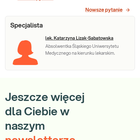
wysokiego
HPV (31, 33, 52, 58, 35, 39, 51, 56, 59, 66,
68). Test wykrywa obecność 14
Nowsze pytanie
ryzyka, z
wysokoonkogennych typów wirusa HPV
różnicowaniem
rozróżniając genotypy HPV
Specjalista
typów 16 i 18
wysokoonkogennych typów 16, 18 i 45 oraz
wykazując obecność wysokoonkogenn
lek. Katarzyna Lizak-Sabatowska
Sprawdź
Absolwentka Śląskiego Uniwersytetu
Medycznego na kierunku lekarskim.
Jeszcze więcej
dla Ciebie w
naszym