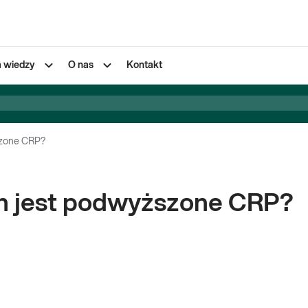
a wiedzy
O nas
Kontakt
szone CRP?
ch jest podwyższone CRP?