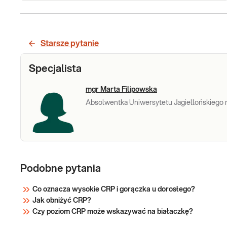
CRP,
CRP ilościowo. CRP (białko C-reaktywne), jest
tzw. białkiem ostrej fazy, szybkim wskaźnikiem
ilościowo
(4-8 godzin) uszkodzeń tkanek w wyniku
Starsze pytanie
zapalenia, infekcji, martwicy niedokrwiennej
mięśni lub urazu. Badanie jest przydatne w
Sprawdź
Specjalista
diagnostyce i monitorowania le
mgr Marta Filipowska
Absolwentka Uniwersytetu Jagiellońskiego n
Podobne pytania
Co oznacza wysokie CRP i gorączka u dorosłego?
Jak obniżyć CRP?
Czy poziom CRP może wskazywać na białaczkę?