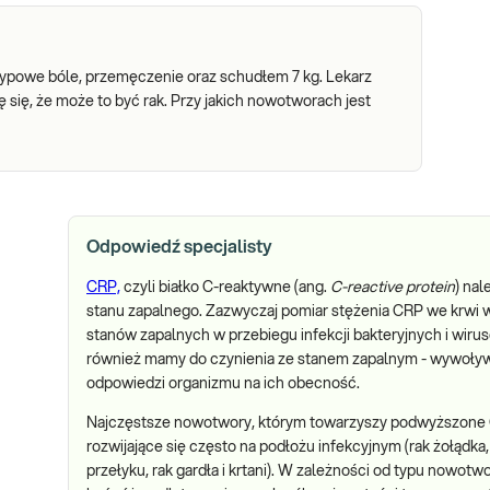
ypowe bóle, przemęczenie oraz schudłem 7 kg. Lekarz
 się, że może to być rak. Przy jakich nowotworach jest
Odpowiedź specjalisty
CRP,
czyli białko C-reaktywne (ang.
C-reactive protein
) nal
stanu zapalnego. Zazwyczaj pomiar stężenia CRP we krwi w
stanów zapalnych w przebiegu infekcji bakteryjnych i wi
również mamy do czynienia ze stanem zapalnym - wywoływ
odpowiedzi organizmu na ich obecność.
Najczęstsze nowotwory, którym towarzyszy podwyższone
rozwijające się często na podłożu infekcyjnym (rak żołądka, 
przełyku, rak gardła i krtani). W zależności od typu now