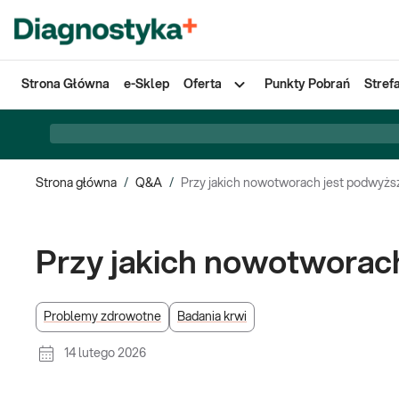
Strona Główna
e-Sklep
Oferta
Punkty Pobrań
Stref
Strona główna
/
Q&A
/
Przy jakich nowotworach jest podwyż
Przy jakich nowotwora
Problemy zdrowotne
Badania krwi
14 lutego 2026