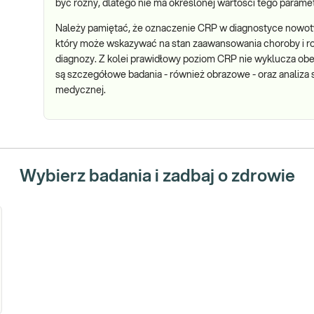
być różny, dlatego nie ma określonej wartości tego param
Należy pamiętać, że oznaczenie CRP w diagnostyce nowo
który może wskazywać na stan zaawansowania choroby i ro
diagnozy. Z kolei prawidłowy poziom CRP nie wyklucza ob
są szczegółowe badania - również obrazowe - oraz analiza st
medycznej.
Wybierz badania i zadbaj o zdrowie