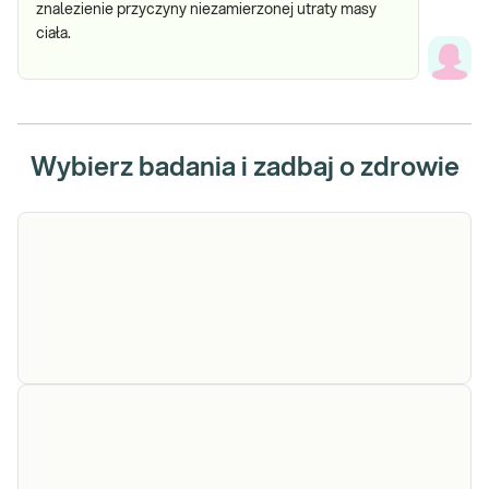
znalezienie przyczyny niezamierzonej utraty masy
ciała.
Wybierz badania i zadbaj o zdrowie
CRP,
CRP ilościowo. CRP (białko C-reaktywne), jest
tzw. białkiem ostrej fazy, szybkim wskaźnikiem
ilościowo
(4-8 godzin) uszkodzeń tkanek w wyniku
zapalenia, infekcji, martwicy niedokrwiennej