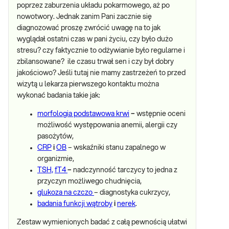
poprzez zaburzenia układu pokarmowego, aż po
nowotwory. Jednak zanim Pani zacznie się
diagnozować proszę zwrócić uwagę na to jak
wyglądał ostatni czas w pani życiu, czy było dużo
stresu? czy faktycznie to odżywianie było regularne i
zbilansowane? ile czasu trwał sen i czy był dobry
jakościowo? Jeśli tutaj nie mamy zastrzeżeń to przed
wizytą u lekarza pierwszego kontaktu można
wykonać badania takie jak:
morfologia podstawowa krwi
–
wstępnie oceni
możliwość występowania anemii, alergii czy
pasożytów,
CRP
i
OB
– wskaźniki stanu zapalnego w
organizmie,
TSH,
fT4
–
nadczynność tarczycy to jedna z
przyczyn możliwego chudnięcia,
glukoza na czczo
– diagnostyka cukrzycy,
badania funkcji wątroby
i
nerek
.
Zestaw wymienionych badać z całą pewnością ułatwi