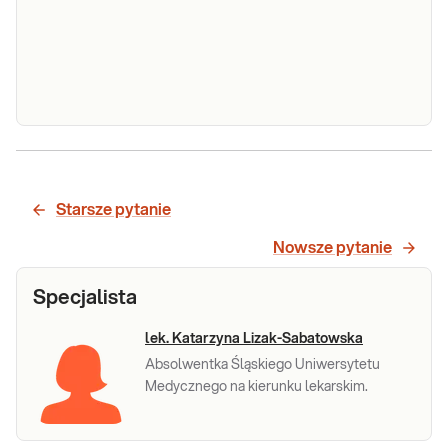
krwi, przydatny w potwierdzaniu
alergicznego tła powtarzających się reakcji
anafilaktycznych lub w rozpoznaniu
mastocytozy.
Sprawdź
Magnez
Magnez. Pomiar stężenia magnezu w surowicy.
Badanie przydatne w diagnostyce zaburzeń
nerwowo-mięśniowych i zaburzeń rytmu serca,
Starsze pytanie
w monitorowaniu terapii diuretykami i lekami
nefrotoksycznymi, niewydolności nerek i
Sprawdź
Nowsze pytanie
żywienia pozajelitowego.
Specjalista
lek. Katarzyna Lizak-Sabatowska
Absolwentka Śląskiego Uniwersytetu
Medycznego na kierunku lekarskim.