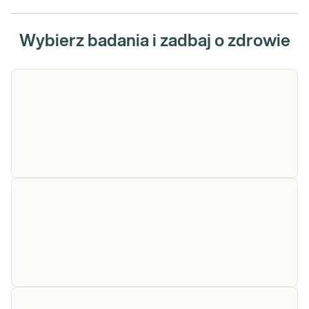
Wybierz badania i zadbaj o zdrowie
Diaminooksydaza
Diaminooksydaza (DAO) stężenie.
Pomiar stężenia oksydazy diaminowej
(DAO)
(DAO) w surowicy, wykonywany w
podejrzeniu nietolerancji histaminy
(HIT).
Sprawdź
Histamina
Histamina. Pomiar stężenia histaminy we