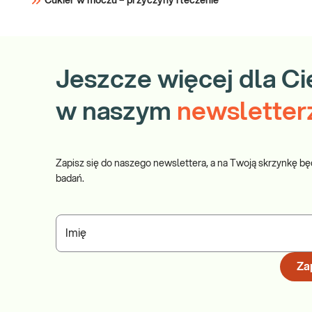
Cukier w moczu – przyczyny i leczenie
Jeszcze więcej dla Ci
w naszym
newsletter
Zapisz się do naszego newslettera, a na Twoją skrzynkę bę
badań.
Imię
Zap