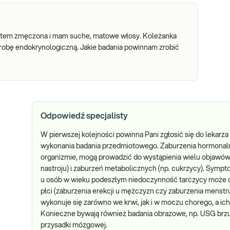
jestem zmęczona i mam suche, matowe włosy. Koleżanka
orobę endokrynologiczną. Jakie badania powinnam zrobić
Odpowiedź specjalisty
W pierwszej kolejności powinna Pani zgłosić się do lekar
wykonania badania przedmiotowego. Zaburzenia hormonal
organizmie, mogą prowadzić do wystąpienia wielu objawów
nastroju) i zaburzeń metabolicznych (np. cukrzycy). Sympto
u osób w wieku podeszłym niedoczynność tarczycy może da
płci (zaburzenia erekcji u mężczyzn czy zaburzenia menstru
wykonuje się zarówno we krwi, jak i w moczu chorego, a i
Konieczne bywają również badania obrazowe, np. USG brz
przysadki mózgowej.