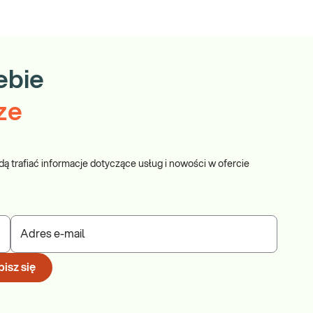
ebie
ze
dą trafiać informacje dotyczące usług i nowości w ofercie
Adres e-mail
isz się