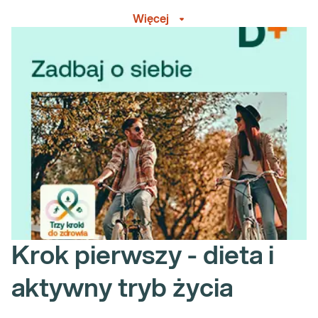
dbać o nasze zdrowie, by długo się nim cieszyć i być z bliskimi nam
Więcej
osobami możliwie jak najdłużej? Poznaj propozycję osiągnięcia
zdrowia w trzech krokach.
Krok pierwszy - dieta i
aktywny tryb życia