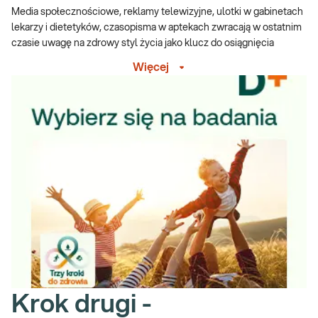
Media społecznościowe, reklamy telewizyjne, ulotki w gabinetach
lekarzy i dietetyków, czasopisma w aptekach zwracają w ostatnim
czasie uwagę na zdrowy styl życia jako klucz do osiągnięcia
zdrowia i pożądanej sylwetki. Faktycznie, odpowiednio
Więcej
komponowana dieta i właściwa dawka ruchu to kluczowe
elementy zapewniające komfort naszego samopoczucia, nie tylko
w kontekście fizycznym, ale także psychicznym. Dlaczego?
Spożywane przez nas posiłki zapewniają nie tylko energię do
codziennego funkcjonowania, ale stanowią także źródło witamin i
minerałów, prebiotyków i organizmów probiotycznych
(dobroczynnych grzybów i bakterii). Nieprawidłowo
skomponowana dieta, nieuwzględniająca wszystkich
wymienionych składników, może być źródłem niedoborów i
doskwierających zaburzeń, które potrafią w znacznym stopniu
uprzykrzyć codzienne życie. Zatem jak ją skomponować?
Zasadami, którymi mogą kierować się wszyscy, niezależnie od
wieku są zasady talerza żywieniowego, który podpowiada w jaki
Krok drugi -
sposób prawidłowo powinno komponować się posiłki. Talerz
żywieniowy zwraca uwagę na właściwe proporcje spożywanych