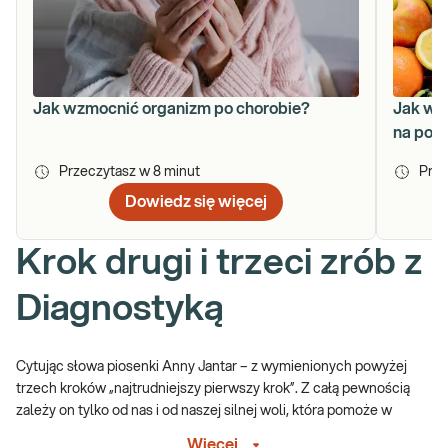
Jak wzmocnić organizm po chorobie?
Jak wz
na pop
Przeczytasz w
8
minut
Prze
Dowiedz się więcej
Krok drugi i trzeci zrób z
Diagnostyką
Cytując słowa piosenki Anny Jantar – z wymienionych powyżej
trzech kroków „najtrudniejszy pierwszy krok”. Z całą pewnością
zależy on tylko od nas i od naszej silnej woli, która pomoże w
wytrwaniu w prowadzeniu zdrowego stylu życia. W osiągnięciu
Więcej