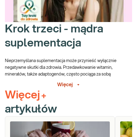
cukrzycę (możliwe do wykrycia przez proste oznaczenie stężenia
glukozy); także zaburzenia lipidowe ubiegające incydenty
sercowo-naczyniowe, czyli zawał serca i udar mózgu (wykrywane
za pomocą lipidogramu).
Krok trzeci - mądra
suplementacja
Nieprzemyślana suplementacja może przynieść wyłącznie
negatywne skutki dla zdrowia. Przedawkowanie witamin,
minerałów, także adaptogenów, często pociąga za sobą
konsekwencje gorsze w porównaniu do ich niedoborów. Mądrze
Więcej
dobrana suplementacja pozwoli na zmniejszenie skutków stresu,
Więcej
+
czy też zwiększenie naszej odporności przed zbliżającym się
sezonem obfitym w zimno, ulewy i opady śniegu. Zatem zanim
artykułów
sięgniemy po suplement, powinniśmy sprawdzić, czy
suplementacja jest nam niezbędna. Jak to zrobić?
W tym także pomogą nam właściwie dobrane badania
laboratoryjne.