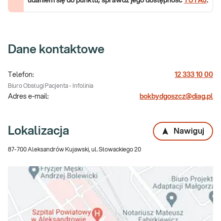
udaniem się do punktu, sprawdź jego dostępność
TUTAJ
.
Dane kontaktowe
Telefon:
12 333 10 00
Biuro Obsługi Pacjenta - Infolinia
Adres e-mail:
bokbydgoszcz@diag.pl
Lokalizacja
Nawiguj
87-700 Aleksandrów Kujawski, ul. Słowackiego 20