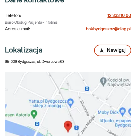
Dane kontaktowe
Telefon:
12 333 10 00
Biuro Obsługi Pacjenta - Infolinia
Adres e-mail:
bokbydgoszcz@diag.pl
Lokalizacja
Nawiguj
85-009 Bydgoszcz, ul. Dworcowa 63