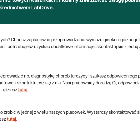
omfortowych warunkach, możemy zrealizować usługę pobra
ośrednictwem LabDrive.
cznych? Chcesz zaplanować przeprowadzenie wymazu ginekologicznego 
eśli potrzebujesz uzyskać dodatkowe informacje, skontaktuj się z jedn
eprowadzić np. diagnostykę chorób tarczycy i szukasz odpowiedniego 
netowej i skontaktujesz się z nią. Nasi pracownicy doradzą Ci, odpowied
najdziesz
tutaj.
o zrobić w jednej z wielu naszych placówek. Wystarczy skontaktować si
iesz
tutaj.