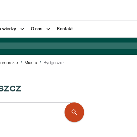
a wiedzy
O nas
Kontakt
pomorskie
/
Miasta
/
Bydgoszcz
szcz