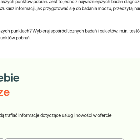
zych punktów pobrań. Jest to jedno z najważniejszych badań diagnozu
li szukasz informacji, jak przygotować się do badania moczu, przeczytaj n
ych punktach? Wybieraj spośród licznych badań i pakietów, m.in. test
 punktów pobrań.
ebie
ze
dą trafiać informacje dotyczące usług i nowości w ofercie