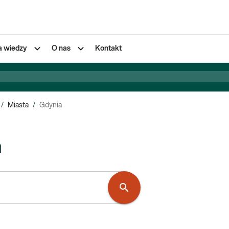
a wiedzy
O nas
Kontakt
/
Miasta
/
Gdynia
a