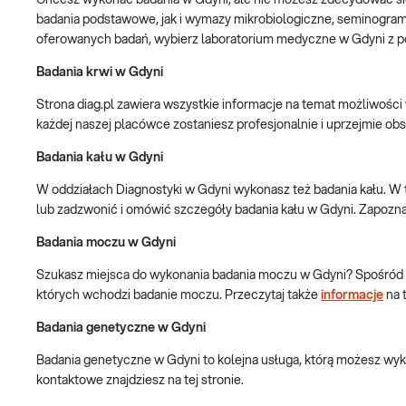
Chcesz wykonać badania w Gdyni, ale nie możesz zdecydować si
badania podstawowe, jak i wymazy mikrobiologiczne, seminogram 
oferowanych badań, wybierz laboratorium medyczne w Gdyni z powy
Badania krwi w Gdyni
Strona diag.pl zawiera wszystkie informacje na temat możliwośc
każdej naszej placówce zostaniesz profesjonalnie i uprzejmie ob
Badania kału w Gdyni
W oddziałach Diagnostyki w Gdyni wykonasz też badania kału. W 
lub zadzwonić i omówić szczegóły badania kału w Gdyni. Zapoznaj
Badania moczu w Gdyni
Szukasz miejsca do wykonania badania moczu w Gdyni? Spośród dos
których wchodzi badanie moczu. Przeczytaj także
informacje
na 
Badania genetyczne w Gdyni
Badania genetyczne w Gdyni to kolejna usługa, którą możesz wyko
kontaktowe znajdziesz na tej stronie.