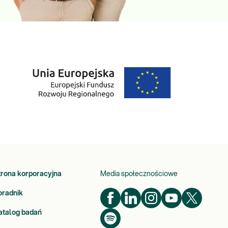
trona korporacyjna
Media społecznościowe
oradnik
atalog badań