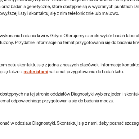
ę, którą placówkę wybrać? Odwiedź dogodne laboratorium medyczne w 
oraz badania genetyczne, które dostępne są w wybranych punktach Diag
ższej listy i skontaktuj się z nim telefonicznie lub mailowo.
i wykonania badania krwi w Gdyni. Oferujemy szeroki wybór badań labo
służony. Przydatne informacje na temat przygotowania się do badania kr
tym celu skontaktuj się z jedną z naszych placówek. Informacje kontak
 się także z
materiałami
na temat przygotowania do badań kału.
tępnych na tej stronie oddziałów Diagnostyki wybierz jeden i skontaktu
temat odpowiedniego przygotowania się do badania moczu.
nać w oddziale Diagnostyki. Skontaktuj się z nami, żeby poznać szczegó