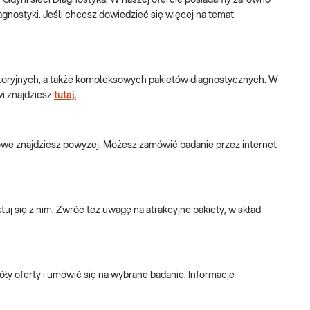
Gdyni sieci Diagnostyka. W naszej ofercie posiadamy zarówno
nostyki. Jeśli chcesz dowiedzieć się więcej na temat
ratoryjnych, a także kompleksowych pakietów diagnostycznych. W
wi znajdziesz
tutaj.
towe znajdziesz powyżej. Możesz zamówić badanie przez internet
j się z nim. Zwróć też uwagę na atrakcyjne pakiety, w skład
ły oferty i umówić się na wybrane badanie. Informacje