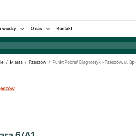
a wiedzy
O nas
Kontakt
ie
/
Miasta
/
Rzeszów
/
Punkt Pobrań Diagnostyki - Rzeszów, ul. Bp
zeszów
ara 6/A1