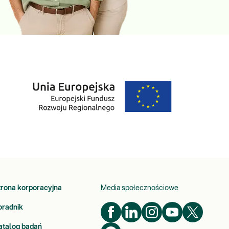
trona korporacyjna
Media społecznościowe
oradnik
atalog badań