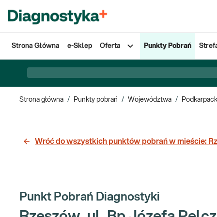
Strona Główna
e-Sklep
Oferta
Punkty Pobrań
Stref
Strona główna
/
Punkty pobrań
/
Województwa
/
Podkarpack
Wróć do wszystkich punktów pobrań w mieście:
R
Punkt Pobrań Diagnostyki
Rzeszów, ul. Bp Józefa Pelcz