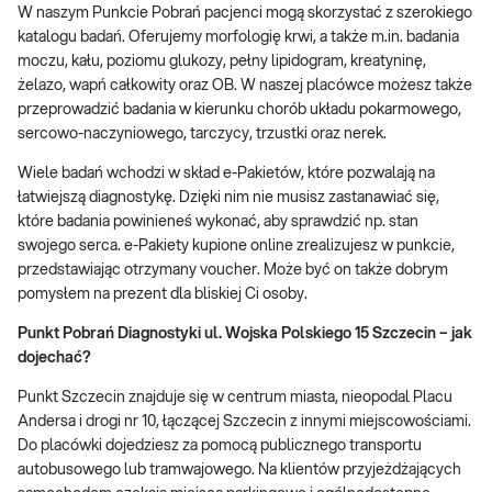
W naszym Punkcie Pobrań pacjenci mogą skorzystać z szerokiego
katalogu badań. Oferujemy morfologię krwi, a także m.in. badania
moczu, kału, poziomu glukozy, pełny lipidogram, kreatyninę,
żelazo, wapń całkowity oraz OB. W naszej placówce możesz także
przeprowadzić badania w kierunku chorób układu pokarmowego,
sercowo-naczyniowego, tarczycy, trzustki oraz nerek.
Wiele badań wchodzi w skład e-Pakietów, które pozwalają na
łatwiejszą diagnostykę. Dzięki nim nie musisz zastanawiać się,
które badania powinieneś wykonać, aby sprawdzić np. stan
swojego serca. e-Pakiety kupione online zrealizujesz w punkcie,
przedstawiając otrzymany voucher. Może być on także dobrym
pomysłem na prezent dla bliskiej Ci osoby.
Punkt Pobrań Diagnostyki ul. Wojska Polskiego 15 Szczecin – jak
dojechać?
Punkt Szczecin znajduje się w centrum miasta, nieopodal Placu
Andersa i drogi nr 10, łączącej Szczecin z innymi miejscowościami.
Do placówki dojedziesz za pomocą publicznego transportu
autobusowego lub tramwajowego. Na klientów przyjeżdżających