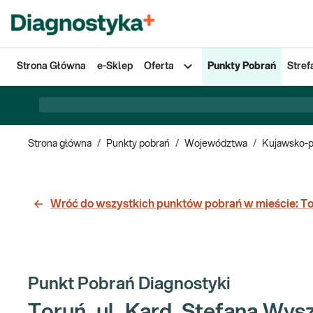
Strona Główna
e-Sklep
Oferta
Punkty Pobrań
Stref
Strona główna
/
Punkty pobrań
/
Województwa
/
Kujawsko-
Wróć do wszystkich punktów pobrań w mieście:
To
Punkt Pobrań Diagnostyki
Toruń, ul. Kard. Stefana Wys