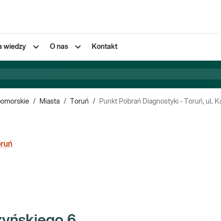
a wiedzy
O nas
Kontakt
pomorskie
/
Miasta
/
Toruń
/
Punkt Pobrań Diagnostyki - Toruń, ul. 
ruń
zyńskiego 6