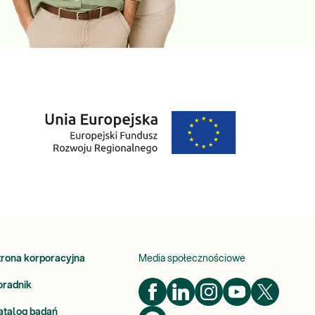
trona korporacyjna
Media społecznościowe
oradnik
atalog badań