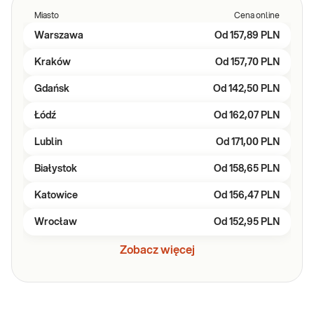
Miasto
Cena online
Warszawa
Od
157,89 PLN
Kraków
Od
157,70 PLN
Gdańsk
Od
142,50 PLN
Łódź
Od
162,07 PLN
Lublin
Od
171,00 PLN
Białystok
Od
158,65 PLN
Katowice
Od
156,47 PLN
Wrocław
Od
152,95 PLN
Zobacz więcej