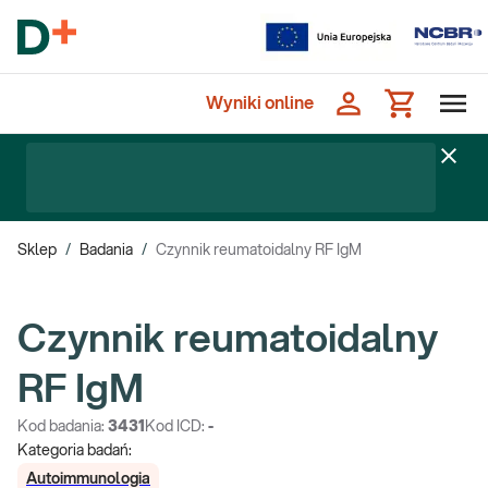
Wyniki online
Sklep
/
Badania
/
Czynnik reumatoidalny RF IgM
Czynnik reumatoidalny
RF IgM
Kod badania:
3431
Kod ICD:
-
Kategoria badań:
Autoimmunologia