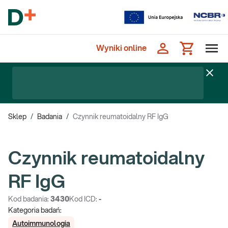
Wyniki online
Sklep
/
Badania
/
Czynnik reumatoidalny RF IgG
Czynnik reumatoidalny
RF IgG
Kod badania:
3430
Kod ICD:
-
Kategoria badań:
Autoimmunologia