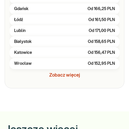
Gdańsk
Od
166,25 PLN
Łódź
Od
161,50 PLN
Lublin
Od
171,00 PLN
Białystok
Od
158,65 PLN
Katowice
Od
156,47 PLN
Wrocław
Od
152,95 PLN
Zobacz więcej