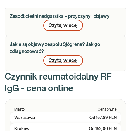
Zespół cieśni nadgarstka – przyczyny i objawy
Czytaj więcej
Jakie są objawy zespołu Sjögrena? Jak go
zdiagnozować?
Czytaj więcej
Czynnik reumatoidalny RF
IgG - cena online
Miasto
Cena online
Warszawa
Od
157,89 PLN
Kraków
Od
152,00 PLN