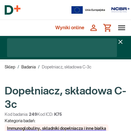
Wyniki online
Sklep
/
Badania
/
Dopełniacz, składowa C-3c
Dopełniacz, składowa C-
3c
Kod badania:
249
Kod ICD:
K75
Kategoria badań:
Immunoglobuliny, składniki dopełniacza i inne białka