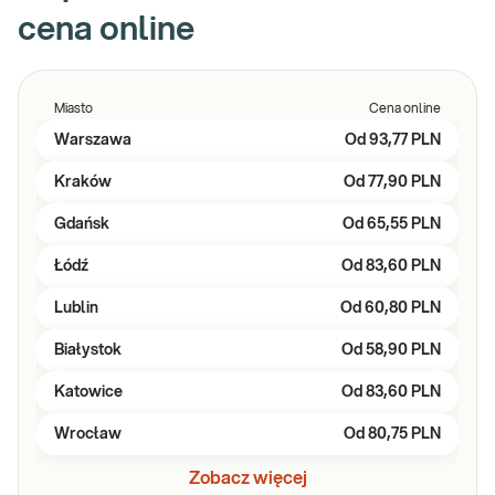
cena online
Miasto
Cena online
Warszawa
Od
93,77 PLN
Kraków
Od
77,90 PLN
Gdańsk
Od
65,55 PLN
Łódź
Od
83,60 PLN
Lublin
Od
60,80 PLN
Białystok
Od
58,90 PLN
Katowice
Od
83,60 PLN
Wrocław
Od
80,75 PLN
Zobacz więcej