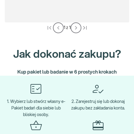
specyficznych dla tego zakażenia przeciwciał, produkowanych
przez układ odpornościowy pacjenta. Ten rodzaj testu
diagnostycznego charakteryzuje się wysoką czułością oraz
swoistością i może być skutecznie wykonywany już 3 tygodnie od
momentu potencjalnego narażenia na infekcję. Dzięki wczesnej
1 z 1
diagnostyce możliwe jest szybkie wdrożenie leczenia
antyretrowirusowego oraz innych procedur zapobiegających
dalszemu postępowi choroby. Warto pamiętać, że wynik tego
Jak dokonać zakupu?
badania każdorazowo należy skonsultować z lekarzem m.in. aby
zaplanować dodatkowe testy potwierdzające zakażenie wirusem
HIV.
Kup pakiet lub badanie w 6 prostych krokach
1. Wybierz lub stwórz własny e-
2. Zarejestruj się lub dokonaj
Pakiet badań dla siebie lub
zakupu bez zakładania konta.
bliskiej osoby.