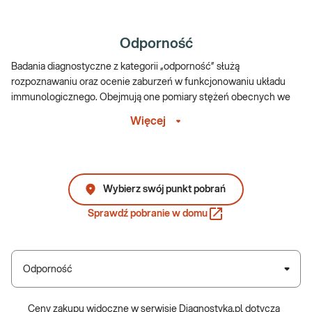
Odporność
Badania diagnostyczne z kategorii „odporność” służą
rozpoznawaniu oraz ocenie zaburzeń w funkcjonowaniu układu
immunologicznego. Obejmują one pomiary stężeń obecnych we
krwi najważniejszych klas immunoglobulin oraz określonych białek
Więcej
wchodzących w skład układu dopełniacza.
Sprawdź:
e-Pakiet badań - odporność
Dodatkowo możliwe jest wykonanie testu w kierunku zakażenia
Wybierz swój punkt pobrań
wirusem HIV, który odpowiada za rozwój AIDS, czyli nabytego
zespołu niedoboru odporności.
Sprawdź pobranie w domu
Badania z tej kategorii powinny zostać wykonane, jeżeli u pacjenta
występuje podejrzenie chorób związanych z częściowym lub
całkowitym upośledzeniem działania układu immunologicznego.
Odporność
Głównymi objawami zaburzeń odporności są częste, nawrotowe
infekcje oraz ich bardziej nasilony przebieg w stosunku do ogółu
Ceny zakupu widoczne w serwisie Diagnostyka.pl dotyczą
populacji. Ponadto, u pacjenta z nieprawidłowo funkcjonującym