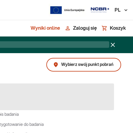
PL
Wyniki online
Zaloguj się
Koszyk
Wybierz swój punkt pobrań
is badania
zygotowanie do badania