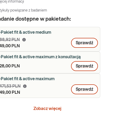
ęcej informacji
tykuły powiązane z badaniem
danie dostępne w pakietach:
-Pakiet fit & active medium
88,92 PLN
Sprawdź
49,00 PLN
-Pakiet fit & active maximum z konsultacją
28,00 PLN
Sprawdź
-Pakiet fit & active maximum
 471,53 PLN
Sprawdź
49,00 PLN
Zobacz więcej