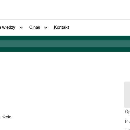
a wiedzy
O nas
Kontakt
Op
unkcie.
Pr