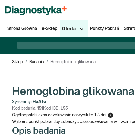
Strona Główna
e-Sklep
Punkty Pobrań
Stref
Oferta
Sklep
/
Badania
/
Hemoglobina glikowana
Hemoglobina glikowana
Synonimy:
HbA1c
Kod badania:
151
Kod ICD:
L55
Ogólnopolski czas oczekiwania na wynik
to
1-3 dni
Wybierz punkt pobrań, by zobaczyć czas oczekiwania w Twoim p
Opis badania