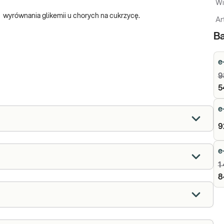
Wi
wyrównania glikemii u chorych na cukrzycę.
Ar
Ba
e
9
5
e
9
e
1
8