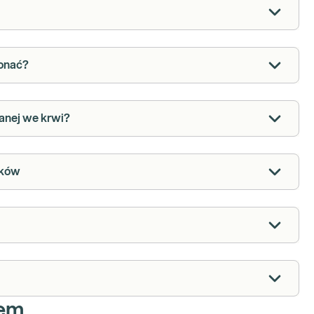
konać?
anej we krwi?
a wyników
iem