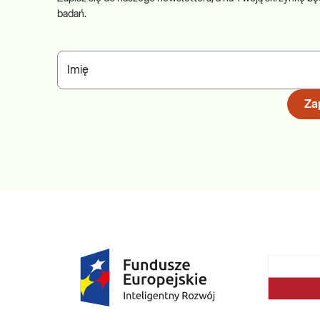
badań.
Imię
Zap