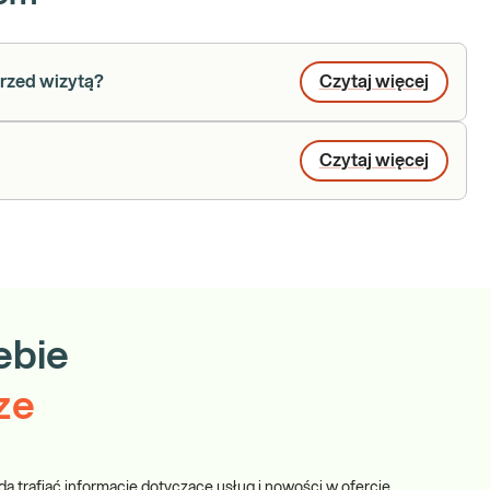
rzed wizytą?
Czytaj więcej
Czytaj więcej
ebie
ze
dą trafiać informacje dotyczące usług i nowości w ofercie