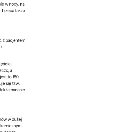
ię w nocy, na
. Trzeba także
ć z pacjentem
i
zęściej
zczo, a
est to 180
je się tzw.
 także badanie
nów w dużej
glikemicznym