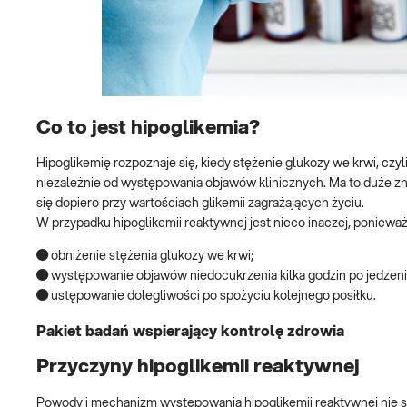
Co to jest hipoglikemia?
Hipoglikemię rozpoznaje się, kiedy stężenie glukozy we krwi, czyl
niezależnie od występowania objawów klinicznych. Ma to duże zna
się dopiero przy wartościach glikemii zagrażających życiu.
W przypadku hipoglikemii reaktywnej jest nieco inaczej, ponieważ
● obniżenie stężenia glukozy we krwi;
● występowanie objawów niedocukrzenia kilka godzin po jedzeniu
● ustępowanie dolegliwości po spożyciu kolejnego posiłku.
Pakiet badań wspierający kontrolę zdrowia
Przyczyny hipoglikemii reaktywnej
Powody i mechanizm występowania hipoglikemii reaktywnej nie s