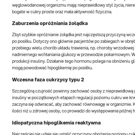
węglowodanowej organizmu mają: nieprawidłowy styl życia, niere
bogate w cukry proste oraz mała aktywność fizyczna.
Zaburzenia opróżniania żołądka
Zbyt szybkie opróżnianie żołądka jest najczęstszą przyczyną wc
po posiłku. Dotyczy ono głównie pacjentów po zabiegach w obręb
przebiegu wielu chorób układu trawienia, np. choroby wrzodowej ż
nadmiernego wchłaniania glukozy w przewodzie pokarmowym. W k
produkcji insuliny. Działanie tego hormonu polega na obniżeniu g
mogą powodować hipoglikemię po posiłku.
Wczesna faza cukrzycy typu 2
Szczególną czujność powinny zachować osoby z nieprawidłową gli
insuliny w początkowych etapach regulacji poziomu cukru we krw
zaczyna się odwracać, aby zachować równowagę w organizmie. Kom
ilości niż u zdrowej osoby, co prowadzi do występowania późnej hi
Idiopatyczna hipoglikemia reaktywna
Najczęściej nie udaje się ustalić przyczyny obniżenia poziomu 