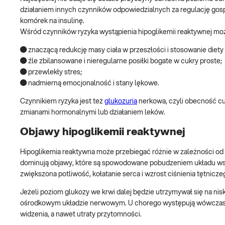
działaniem innych czynników odpowiedzialnych za regulację gos
komórek na insulinę.
Wśród czynników ryzyka wystąpienia hipoglikemii reaktywnej moż
● znaczącą redukcję masy ciała w przeszłości i stosowanie diety
● źle zbilansowane i nieregularne posiłki bogate w cukry proste;
● przewlekły stres;
● nadmierną emocjonalność i stany lękowe.
Czynnikiem ryzyka jest też
glukozuria
nerkowa, czyli obecność c
zmianami hormonalnymi lub działaniem leków.
Objawy hipoglikemii reaktywnej
Hipoglikemia reaktywna może przebiegać różnie w zależności od 
dominują objawy, które są spowodowane pobudzeniem układu wspó
zwiększona potliwość, kołatanie serca i wzrost ciśnienia tętnicze
Jeżeli poziom glukozy we krwi dalej będzie utrzymywał się na ni
ośrodkowym układzie nerwowym. U chorego występują wówczas: spl
widzenia, a nawet utraty przytomności.