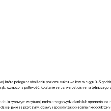
, które polega na obniżeniu poziomu cukru we krwi w ciągu 3–5 godzin
 rąk, wzmożona potliwość, kołatanie serca, wzrost ciśnienia tętniczego, 
cukrzycowym w sytuacji nadmiernego wydzielania lub oporności na ins
się, jakie są przyczyny, objawy i sposoby zapobiegania niedocukrzeni