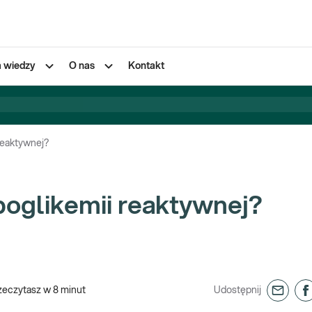
a wiedzy
O nas
Kontakt
reaktywnej?
poglikemii reaktywnej?
zeczytasz w
8
minut
Udostępnij