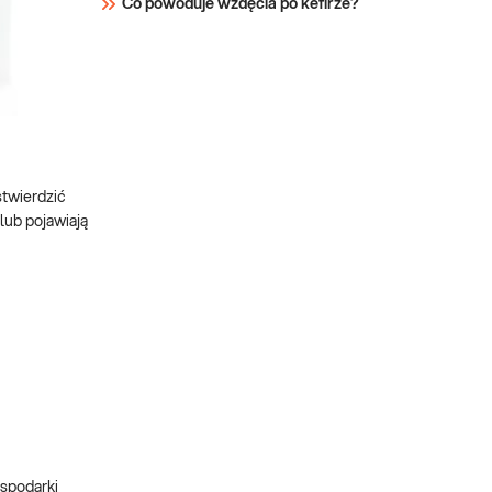
Co powoduje wzdęcia po kefirze?
stwierdzić
lub pojawiają
spodarki