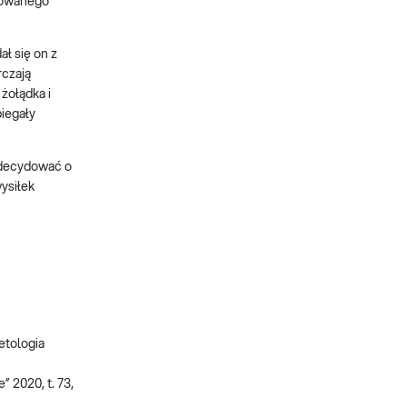
izowanego
ał się on z
rczają
żołądka i
biegały
 zdecydować o
ysiłek
betologia
” 2020, t. 73,