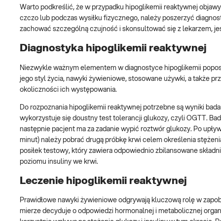
Warto podkreślić, że w przypadku hipoglikemii reaktywnej objawy
czczo lub podczas wysiłku fizycznego, należy poszerzyć diagnos
zachować szczególną czujność i skonsultować się z lekarzem, jeśl
Diagnostyka hipoglikemii reaktywnej
Niezwykle ważnym elementem w diagnostyce hipoglikemii poposi
jego styl życia, nawyki żywieniowe, stosowane używki, a także pr
okoliczności ich występowania.
Do rozpoznania hipoglikemii reaktywnej potrzebne są wyniki bada
wykorzystuje się doustny test tolerancji glukozy, czyli OGTT. Bad
następnie pacjent ma za zadanie wypić roztwór glukozy. Po upływ
minut) należy pobrać drugą próbkę krwi celem określenia stężenia
posiłek testowy, który zawiera odpowiednio zbilansowane składn
poziomu insuliny we krwi.
Leczenie hipoglikemii reaktywnej
Prawidłowe nawyki żywieniowe odgrywają kluczową rolę w zapo
mierze decyduje o odpowiedzi hormonalnej i metabolicznej organ