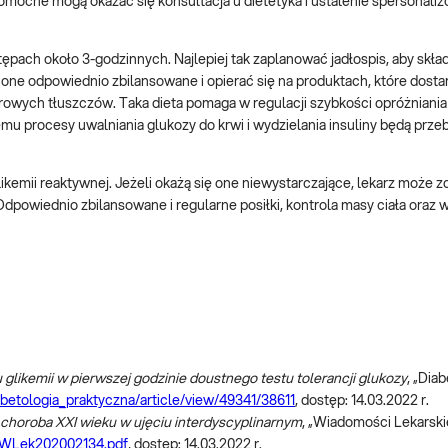
 Pomocne mogą okazać się konsultacja u dietetyka i ustalenie spersonal
ępach około 3-godzinnych. Najlepiej tak zaplanować jadłospis, aby skład
 one odpowiednio zbilansowane i opierać się na produktach, które dosta
rowych tłuszczów. Taka dieta pomaga w regulacji szybkości opróżniania 
mu procesy uwalniania glukozy do krwi i wydzielania insuliny będą prze
ikemii reaktywnej. Jeżeli okażą się one niewystarczające, lekarz może
powiednio zbilansowane i regularne posiłki, kontrola masy ciała oraz w
glikemii w pierwszej godzinie doustnego testu tolerancji glukozy
, „Dia
iabetologia_praktyczna/article/view/49341/38611
, dostęp: 14.03.2022 r.
 choroba XXI w
ieku w ujęciu interdyscyplinarnym
, „Wiadomości Lekarskie
0/WLek202002134.pdf
, dostęp: 14.03.2022 r.