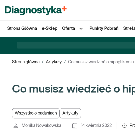
Strona Główna
e-Sklep
Oferta
Punkty Pobrań
Stref
Strona główna
/
Artykuły
/
Co musisz wiedzieć o hipoglikemii 
Co musisz wiedzieć o hi
Wszystko o badaniach
Artykuły
Monika Nowakowska
14 kwietnia 2022
Pr