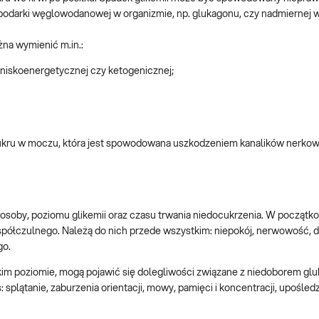
podarki węglowodanowej w organizmie, np. glukagonu, czy nadmiernej w
na wymienić m.in.:
 niskoenergetycznej czy ketogenicznej;
ukru w moczu, która jest spowodowana uszkodzeniem kanalików nerkow
osoby, poziomu glikemii oraz czasu trwania niedocukrzenia. W początko
łczulnego. Należą do nich przede wszystkim: niepokój, nerwowość, dr
go.
skim poziomie, mogą pojawić się dolegliwości związane z niedoborem gl
ątanie, zaburzenia orientacji, mowy, pamięci i koncentracji, upośledz