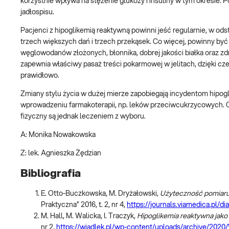
korzystnie wpływa na stężenie glukozy i insuliny w tym okresie.
jadłospisu.
Pacjenci z hipoglikemią reaktywną powinni jeść regularnie, w odst
trzech większych dań i trzech przekąsek. Co więcej, powinny być
węglowodanów złożonych, błonnika, dobrej jakości białka oraz zd
zapewnia właściwy pasaż treści pokarmowej w jelitach, dzięki cze
prawidłowo.
Zmiany stylu życia w dużej mierze zapobiegają incydentom hipogl
wprowadzeniu farmakoterapii, np. leków przeciwcukrzycowych. Od
fizyczny są jednak leczeniem z wyboru.
A: Monika Nowakowska
Z: lek. Agnieszka Żędzian
Bibliografia
E. Otto-Buczkowska, M. Dryżałowski,
Użyteczność pomiaru 
Praktyczna” 2016, t. 2, nr 4,
https://journals.viamedica.pl/d
M. Hall, M. Walicka, I. Traczyk,
Hipoglikemia reaktywna jako
nr 2,
https://wiadlek.pl/wp-content/uploads/archive/202