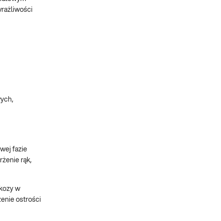
rażliwości
ych,
wej fazie
żenie rąk,
ukozy w
enie ostrości