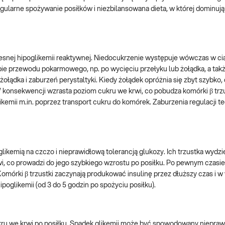
gularne spożywanie posiłków i niezbilansowana dieta, w której dominują
zesnej hipoglikemii reaktywnej. Niedocukrzenie występuje wówczas w ci
ie przewodu pokarmowego, np. po wycięciu przełyku lub żołądka, a tak
ołądka i zaburzeń perystaltyki. Kiedy żołądek opróżnia się zbyt szybko,
onsekwencji wzrasta poziom cukru we krwi, co pobudza komórki β trzu
likemii m.in. poprzez transport cukru do komórek. Zaburzenia regulacji 
kemią na czczo i nieprawidłową tolerancją glukozy. Ich trzustka wydzi
i, co prowadzi do jego szybkiego wzrostu po posiłku. Po pewnym czasie
órki β trzustki zaczynają produkować insulinę przez dłuższy czas i w
poglikemii (od 3 do 5 godzin po spożyciu posiłku).
cukru we krwi po posiłku. Spadek glikemii może być spowodowany niepr