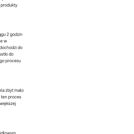
 produkty
ągu 2 godzin
że w
 dochodzi do
stki do
tego procesu
ela zbyt mało
 ten proces
 większej
awidłowym