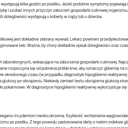
 występują kilka godzin po posiłku. Jeżeli podobne symptomy pojawiają s
tykę i szukać innych przyczyn zaburzeń gospodarki cukrowej organizmu
i dolegliwości występują u kobiety w ciąży lub u dziecka.
łkowej jest dokładnie zebrany wywiad. Lekarz powinien przedyskutowa
zyjmowane leki. Ważne, by chory dokładnie opisał dolegliwości oraz czas 
ń laboratoryjnych, wskazujące na zaburzenia gospodarki cukrowej. Najc
anie rozpoczyna się od pobrania próbki krwi, aby oznaczyć glikemię na c
ie określonego czasu (w przypadku diagnostyki hipoglikemii reaktywnej j
 glukozy po obciążeniu. Niekiedy zamiast testu obciążenia glukozą stosu
iki pokarmowe. W diagnostyce hipoglikemii reaktywnej wykorzystuje się
bieganiu incydentom niedocukrzenia. Szybkość wchłaniania węglowoda
izmu po posiłku. Z tego powodu zastosowanie diety o niskim indeksie 