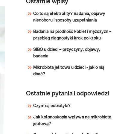
glikowana
Ostatnie wpisy
metabolizmu węglo
monitorowaniu
wyrównania glikemii u
Co to są elektrolity? Badania, objawy
chorych na cukrzycę.
niedoboru i sposoby uzupełniania
Sprawdź
Badania na płodność kobiet i mężczyzn –
przebieg diagnostyki krok po kroku
SIBO u dzieci – przyczyny, objawy,
badania
Mikrobiota jelitowa u dzieci - jak o nią
dbać?
Ostatnie pytania i odpowiedzi
Czym są eubiotyki?
Jak kolonoskopia wpływa na mikrobiotę
jelitową?