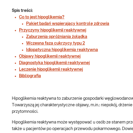
Spis treści:
Co to jest hipoglikemia?
Pakiet badań wspierający kontrolę zdrowia
Przyczyny hipoglikemii reaktywnej
Zaburzenia opróżniania żołądka
Wczesna faza cukrzycy typu 2
Idiopatyczna hipoglikemia reaktywna
Objawy hipoglikemii reaktywnej
Diagnostyka hipoglikemii reaktywnej
Leczenie hipoglikemii reaktywnej
Bibliografia
Hipoglikemia reaktywna to zaburzenie gospodarki węglowodanowej
Towarzyszą jej charakterystyczne objawy, m.in.: niepokój, drżenie
przytomności.
Hipoglikemia reaktywna może występować u osób ze stanem przed
także u pacjentów po operacjach przewodu pokarmowego. Dowiedz 