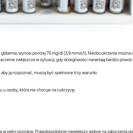
i glikemia, wynosi poniżej 70 mg/dl (3,9 mmol/l). Niedocukrzenie można 
czenie zwłaszcza w sytuacji, gdy dolegliwości narastają bardzo powoli 
 aby ją rozpoznać, muszą być spełnione trzy warunki:
 u osoby, która nie choruje na cukrzycę;
ą w pełni poznane. Prawdopodobnie największy wpływ na zaburzenia go