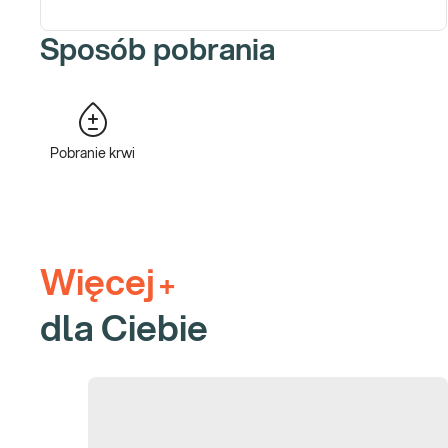
kreatyniny (wraz z wyliczeniem wskaźnika eGFR) pozwala na wykr
Sposób pobrania
Poszczególne narządy i układy budujące nasze ciało nie funkcjon
systemy nerwowy i hormonalny. Hormony uwalniane przez tarczy
zaburzenia funkcji tego gruczołu mogą prowadzić do niewytłuma
tycia, jak i chudnięcia). Podstawowym badaniem obrazującym fu
tarczycy (fT3 i fT4) przydatna być może przy podejrzeniu innych
Pobranie krwi
niedoczynność/nadczynność tarczycy) oraz u pacjentów z chorob
Autoprzeciwciała anty-TPO w znacznie podwyższonym mianie (5
zapaleniu tarczycy w chorobie Hashimoto.
Innym hormonem regulującym przemiany metaboliczne jest korty
zagrożenie („walcz lub uciekaj”). Jego chronicznie podwyższony
Więcej
+
zapalanym) może prowadzić do zwiększenia masy ciała, zaburza
ryzyko rozwoju nowotworów, alergii pokarmowych, zaburzeń żoł
dla Ciebie
W pakiecie znalazło się też oznaczenie witaminy D3. Ta witamina
również w regulacji funkcji układu odpornościowego, wpływa te
Konsultacja wyników badań w cenie pakiet