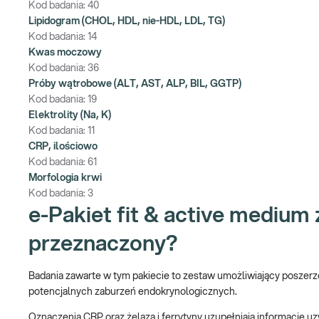
Kod badania:
40
Lipidogram (CHOL, HDL, nie-HDL, LDL, TG)
Kod badania:
14
Kwas moczowy
Kod badania:
36
Próby wątrobowe (ALT, AST, ALP, BIL, GGTP)
Kod badania:
19
Elektrolity (Na, K)
Kod badania:
11
CRP, ilościowo
Kod badania:
61
Morfologia krwi
Kod badania:
3
e-Pakiet fit & active medium 
przeznaczony?
Badania zawarte w tym pakiecie to zestaw umożliwiający poszerz
potencjalnych zaburzeń endokrynologicznych.
Oznaczenia CRP oraz żelaza i ferrytyny uzupełniają informacje u