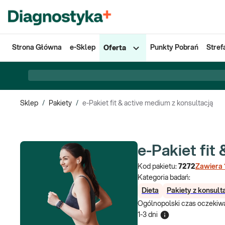
Strona Główna
e-Sklep
Punkty Pobrań
Stref
Oferta
Sklep
/
Pakiety
/
e-Pakiet fit & active medium z konsultacją
e-Pakiet fit
Kod pakietu:
7272
Zawiera
Kategoria badań:
Dieta
Pakiety z konsult
Ogólnopolski czas oczekiwa
1-3 dni