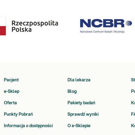
Pacjent
Dla lekarza
S
e-Sklep
Blog
P
Oferta
Pakiety badań
K
Punkty Pobrań
Sprawdź wyniki
F
Informacja o dostępności
O e-Sklepie
K