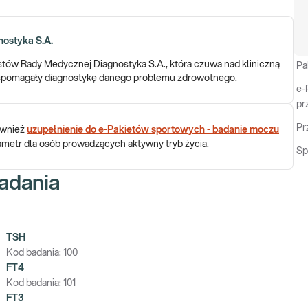
ostyka S.A.
istów Rady Medycznej Diagnostyka S.A., która czuwa nad kliniczną
Pa
 wspomagały diagnostykę danego problemu zdrowotnego.
e-
pr
Pr
ównież
uzupełnienie do e-Pakietów sportowych - badanie moczu
rametr dla osób prowadzących aktywny tryb życia.
Sp
adania
TSH
Kod badania:
100
FT4
Kod badania:
101
FT3