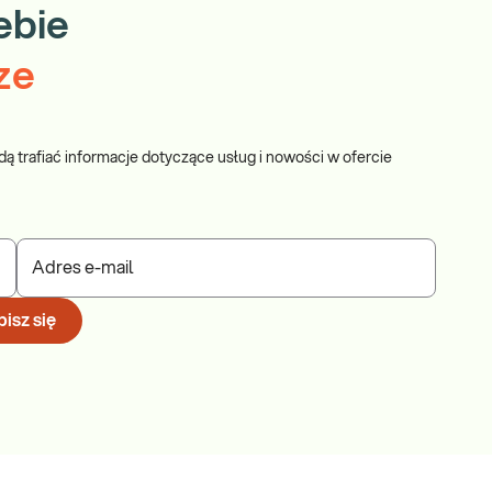
ebie
ze
dą trafiać informacje dotyczące usług i nowości w ofercie
Adres e-mail
isz się