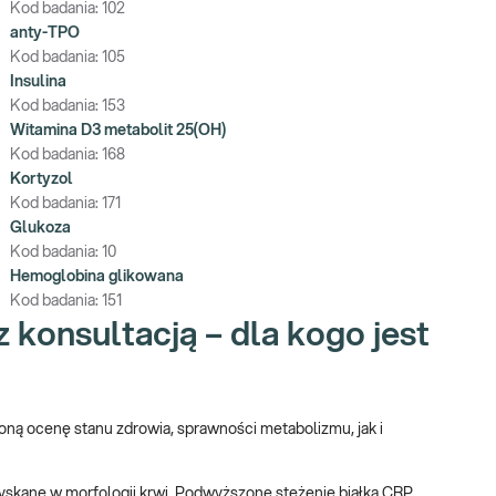
Kod badania:
102
anty-TPO
Kod badania:
105
Insulina
Kod badania:
153
Witamina D3 metabolit 25(OH)
Kod badania:
168
Kortyzol
Kod badania:
171
Glukoza
Kod badania:
10
Hemoglobina glikowana
Kod badania:
151
z konsultacją – dla kogo jest
oną ocenę stanu zdrowia, sprawności metabolizmu, jak i
zyskane w morfologii krwi. Podwyższone stężenie białka CRP