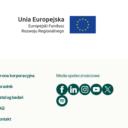
trona korporacyjna
Media społecznościowe
oradnik
atalog badań
AQ
ontakt