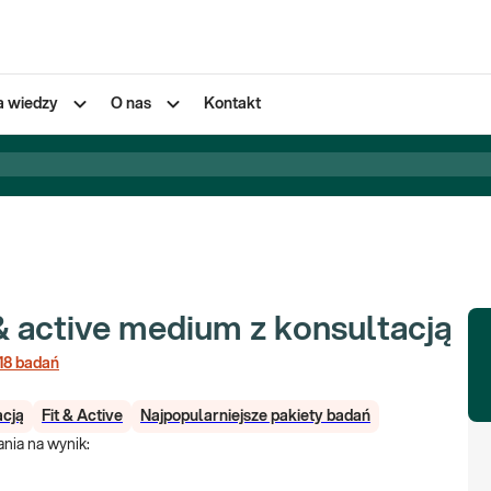
a wiedzy
O nas
Kontakt
 & active medium z konsultacją
18
badań
acją
Fit & Active
Najpopularniejsze pakiety badań
nia na wynik
: