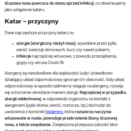
śluzowa nosa powraca do stanu sprzed infekcji
, co obserwujemy
jako ustąpienie kataru.
Katar – przyczyny
Dwie najczęstsze przyczyny kataru to:
alergie (alergiczny nieżyt nosa)
, wywołane przez pyłki,
sierść zwierząt domowych, kurz czy nawet pokarm;
infekcje
najczęściej wirusowe, z powodu przeziębienia,
grypy czy wirusa Covid-19.
Alergeny są nieszkodliwe dla większości ludzi i prawidłowo
działający układ odpornościowy ignoruje ich obecność. Gdy układ
odpornościowy w sposób nadmierny reaguje na alergeny, rozwija
się schorzenie określane mianem alergii.
Najczęściej w przypadku
alergii oddechowej
, w odpowiedzi organizmu na kontakt z
alergenami (pyłki drzew, sierść, roztocze, itp.) dochodzi do
uwolnienia z komórek
histaminy
, która
rozszerza naczynia
włosowate w nosie, powoduje przekrwienie błony śluzowej
nosa, a także swędzenie
. Zwiększona przepuszczalność błon