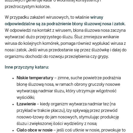
śluzowych generuje katar o wodnistej konsystencji i
przeźroczystym kolorze.
W przypadku zakażeń wirusowych, to właśnie
wirusy
odpowiedzialne są za podrażnienie błony śluzowej nosa i zatok
.
W odpowiedzi na kontakt z wirusem, błona śluzowa nosa zaczyna
wytwarzać dużo przejrzystego śluzu. Śluz zmniejsza wnikanie
wirusa do kolejnych komórek, pomaga również wypłukać wirusa z
nosa i zatok. Jeśli wirus przedostanie się przez śluzówkę i dalej do
organizmu dochodzi do rozwoju przeziębienia czy grypy.
Inne przyczyny kataru:
Niskie temperatury
– zimne, suche powietrze podrażnia
błonę śluzową nosa, w ramach obrony gruczoły nosowe
wytwarzają nadmiar śluzu, który utrzymuje wilgotność
wyściółki;
Łzawienie
– kiedy organizm wytwarza nadmiar łez (na
przykład w trakcie płaczu), łzy spływają przez przewód
nosowo-łzowy do jam nosowych, stymulując produkcję
śluzu i zwiększonej ilości wydzieliny z nosa;
Ciało obce w nosie
– jeśli coś utknie w nosie, prowokuje to