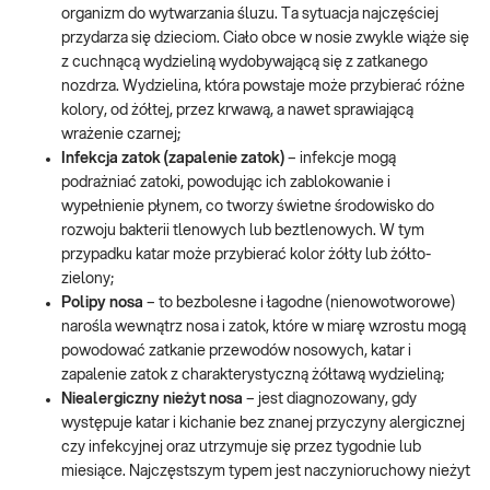
organizm do wytwarzania śluzu. Ta sytuacja najczęściej
przydarza się dzieciom. Ciało obce w nosie zwykle wiąże się
z cuchnącą wydzieliną wydobywającą się z zatkanego
nozdrza. Wydzielina, która powstaje może przybierać różne
kolory, od żółtej, przez krwawą, a nawet sprawiającą
wrażenie czarnej;
Infekcja zatok (zapalenie zatok)
– infekcje mogą
podrażniać zatoki, powodując ich zablokowanie i
wypełnienie płynem, co tworzy świetne środowisko do
rozwoju bakterii tlenowych lub beztlenowych. W tym
przypadku katar może przybierać kolor żółty lub żółto-
zielony;
Polipy nosa
– to bezbolesne i łagodne (nienowotworowe)
narośla wewnątrz nosa i zatok, które w miarę wzrostu mogą
powodować zatkanie przewodów nosowych, katar i
zapalenie zatok z charakterystyczną żółtawą wydzieliną;
Niealergiczny nieżyt nosa
– jest diagnozowany, gdy
występuje katar i kichanie bez znanej przyczyny alergicznej
czy infekcyjnej oraz utrzymuje się przez tygodnie lub
miesiące. Najczęstszym typem jest naczynioruchowy nieżyt