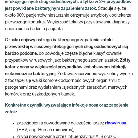
infekcję górnych dróg oddechowych, a tylko w 2% przypadków
jest powikłane bakteryjnym zapaleniem zatok
. Szacuje się, że
około 90% pacjentów niesłusznie otrzymuje antybiotyk od lekarza
pierwszego kontaktu. Większość lekarzy przy stawianiu diagnozy
opiera się na badaniu pacjenta.
Oznaki i
objawy ostrego bakteryjnego zapalenia zatok i
przewlekłej wirusowej infekcji górnych dróg oddechowych są
bardzo podobne
, co powoduje częste błędne klasyfikowanie
przypadków wirusowych jako bakteryjnego zapalenia zatok.
Żółty
katar z nosa w większości przypadków jest objawem infekcji,
niekoniecznie bakteryjnej
. Żółtawe zabarwienie wydzieliny wynika
z toczącej się walki komórek odpornościowych organizmu z
patogenami oraz wydalaniem „zjedzonych zarazków”, martwych
komórek oraz uszkodzonych tkanek.
Konkretne czynniki wyzwalające infekcje nosa oraz zapalenie
zatok:
przeziębienia powodowane najczęściej przez
rinowirusy
(HRV, ang. Human rhinovirus),
grypa powodowana przez Influenzavirus A, B oraz C,