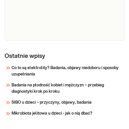
IgE całkowite
IgE całkowite. Oznaczenie całkowitej IgE w
surowicy krwi, przydatne w diagnostyce
chorób pasożytniczych i pomocnicze w
diagnostyce alergii.
Sprawdź
Panel
Panel pokarmowy (20 alergenów) +
pokarmowy (20
Ostatnie wpisy
CCD. Pomiar w surowicy stężenia
przeciwciał IgE specyficznych dla 20
alergenów)+CCD
Co to są elektrolity? Badania, objawy niedoboru i sposoby
alergenów pokarmowych (sIgE) oraz
uzupełniania
IgE-anty CCD. Panel obejmuje ekstrakty:
Sprawdź
białka jaja kurzego (f1), żółtka jaja
Badania na płodność kobiet i mężczyzn – przebieg
kurzego (f75); mleka (f2); drożdży p
diagnostyki krok po kroku
SIBO u dzieci – przyczyny, objawy, badania
Mikrobiota jelitowa u dzieci - jak o nią dbać?