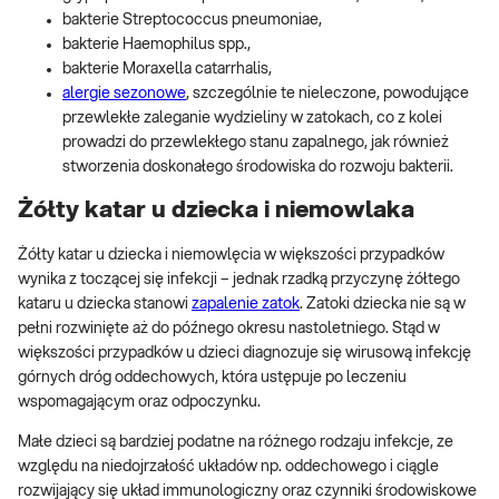
bakterie Streptococcus pneumoniae,
bakterie Haemophilus spp.,
bakterie Moraxella catarrhalis,
alergie sezonowe
, szczególnie te nieleczone, powodujące
przewlekłe zaleganie wydzieliny w zatokach, co z kolei
prowadzi do przewlekłego stanu zapalnego, jak również
stworzenia doskonałego środowiska do rozwoju bakterii.
Żółty katar u dziecka i niemowlaka
Żółty katar u dziecka i niemowlęcia w większości przypadków
wynika z toczącej się infekcji – jednak rzadką przyczynę żółtego
kataru u dziecka stanowi
zapalenie zatok
. Zatoki dziecka nie są w
pełni rozwinięte aż do późnego okresu nastoletniego. Stąd w
większości przypadków u dzieci diagnozuje się wirusową infekcję
górnych dróg oddechowych, która ustępuje po leczeniu
wspomagającym oraz odpoczynku.
Małe dzieci są bardziej podatne na różnego rodzaju infekcje, ze
względu na niedojrzałość układów np. oddechowego i ciągle
rozwijający się układ immunologiczny oraz czynniki środowiskowe