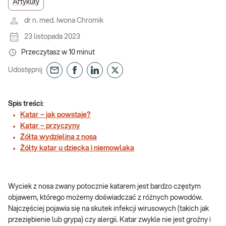
Artykuły
dr n. med. Iwona Chromik
23 listopada 2023
Przeczytasz w
10
minut
Udostępnij
Spis treści:
Katar – jak powstaje?
Katar – przyczyny
Żółta wydzielina z nosa
Żółty katar u dziecka i niemowlaka
Wyciek z nosa zwany potocznie katarem jest bardzo częstym
objawem, którego możemy doświadczać z różnych powodów.
Najczęściej pojawia się na skutek infekcji wirusowych (takich jak
przeziębienie lub grypa) czy alergii. Katar zwykle nie jest groźny i