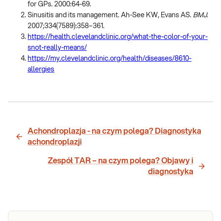
for GPs. 2000:64-69.
Sinusitis and its management. Ah-See KW, Evans AS.
BMJ
.
2007;334(7589):358–361.
https://health.clevelandclinic.org/what-the-color-of-your-
snot-really-means/
https://my.clevelandclinic.org/health/diseases/8610-
allergies
Achondroplazja - na czym polega? Diagnostyka
achondroplazji
Zespół TAR – na czym polega? Objawy i
diagnostyka