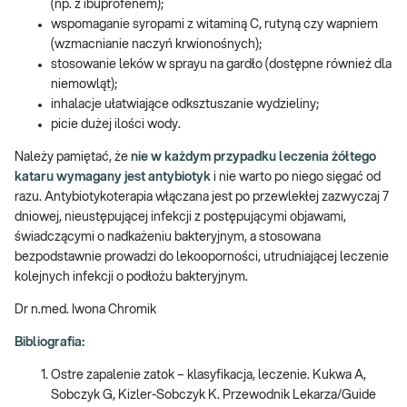
(np. z ibuprofenem);
wspomaganie syropami z witaminą C, rutyną czy wapniem
(wzmacnianie naczyń krwionośnych);
stosowanie leków w sprayu na gardło (dostępne również dla
niemowląt);
inhalacje ułatwiające odksztuszanie wydzieliny;
picie dużej ilości wody.
Należy pamiętać, że
nie w każdym przypadku leczenia żółtego
kataru wymagany jest antybiotyk
i nie warto po niego sięgać od
razu. Antybiotykoterapia włączana jest po przewlekłej zazwyczaj 7
dniowej, nieustępującej infekcji z postępującymi objawami,
świadczącymi o nadkażeniu bakteryjnym, a stosowana
bezpodstawnie prowadzi do lekooporności, utrudniającej leczenie
kolejnych infekcji o podłożu bakteryjnym.
Dr n.med. Iwona Chromik
Bibliografia:
Ostre zapalenie zatok – klasyfikacja, leczenie. Kukwa A,
Sobczyk G, Kizler-Sobczyk K. Przewodnik Lekarza/Guide