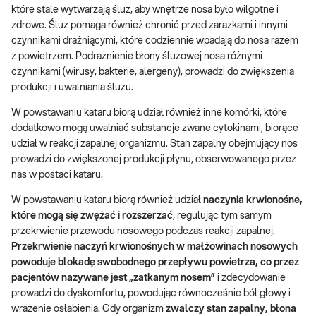
które stale wytwarzają śluz, aby wnętrze nosa było wilgotne i
zdrowe. Śluz pomaga również chronić przed zarazkami i innymi
czynnikami drażniącymi, które codziennie wpadają do nosa razem
z powietrzem. Podrażnienie błony śluzowej nosa różnymi
czynnikami (wirusy, bakterie, alergeny), prowadzi do zwiększenia
produkcji i uwalniania śluzu.
W powstawaniu kataru biorą udział również inne komórki, które
dodatkowo mogą uwalniać substancje zwane cytokinami, biorące
udział w reakcji zapalnej organizmu. Stan zapalny obejmujący nos
prowadzi do zwiększonej produkcji płynu, obserwowanego przez
nas w postaci kataru.
W powstawaniu kataru biorą również udział
naczynia krwionośne,
które mogą się zwężać i rozszerzać
, regulując tym samym
przekrwienie przewodu nosowego podczas reakcji zapalnej.
Przekrwienie naczyń krwionośnych w małżowinach nosowych
powoduje blokadę swobodnego przepływu powietrza, co przez
pacjentów nazywane jest „zatkanym nosem”
i zdecydowanie
prowadzi do dyskomfortu, powodując równocześnie ból głowy i
wrażenie osłabienia. Gdy organizm
zwalczy stan zapalny, błona