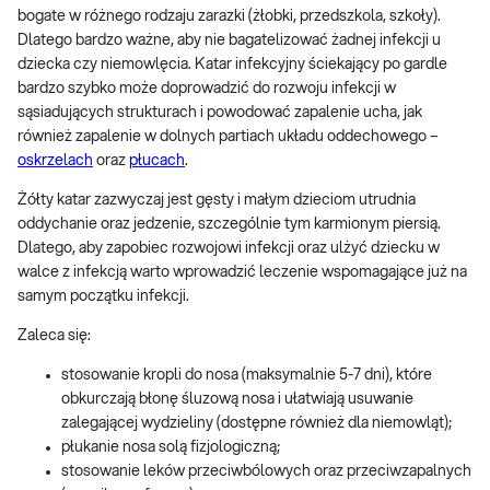
bogate w różnego rodzaju zarazki (żłobki, przedszkola, szkoły).
Dlatego bardzo ważne, aby nie bagatelizować żadnej infekcji u
dziecka czy niemowlęcia. Katar infekcyjny ściekający po gardle
bardzo szybko może doprowadzić do rozwoju infekcji w
sąsiadujących strukturach i powodować zapalenie ucha, jak
również zapalenie w dolnych partiach układu oddechowego –
oskrzelach
oraz
płucach
.
Żółty katar zazwyczaj jest gęsty i małym dzieciom utrudnia
oddychanie oraz jedzenie, szczególnie tym karmionym piersią.
Dlatego, aby zapobiec rozwojowi infekcji oraz ulżyć dziecku w
walce z infekcją warto wprowadzić leczenie wspomagające już na
samym początku infekcji.
Zaleca się:
stosowanie kropli do nosa (maksymalnie 5-7 dni), które
obkurczają błonę śluzową nosa i ułatwiają usuwanie
zalegającej wydzieliny (dostępne również dla niemowląt);
płukanie nosa solą fizjologiczną;
stosowanie leków przeciwbólowych oraz przeciwzapalnych