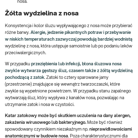
nosa.
Żółta wydzielina z nosa
Konsystencja i kolor śluzu wypływającego z nosa może przybierać
różne barwy.
Alergie, jedzenie pikantnych potraw i przebywanie
w niskich temperaturach zazwyczaj powodują bardziej wodnistą
wydzielinę z nosa, która ustępuje samoistnie lub po podaniu leków
przeciwalergicznych.
W przypadku
przeziębienia lub infekcji, błona śluzowa nosa
zwykle wytwarza gęstszy śluz, czasem także z żółtą wydzieliną
pochodzącą z zatok
. Zatoki to cztery sparowane jamy
(przestrzenie) znajdujące się wewnątrz twarzoczaszki, które
zwykle są wypełnione powietrzem. W przypadku stanu zapalnego
wytwarzają śluz, który wypływa z kanałów nosa, pozwalając na
utrzymanie zatok i nosa w czystości.
Katar zatokowy może być skutkiem uczulenia na dany alergen,
zakażenia wirusowego lub bakteryjnego.
Może być również
spowodowany czynnikiem niezakaźnym np.
nieprawidłowościami
anatomicznymi w budowie nosa
. Poza charakterystycznymi dla