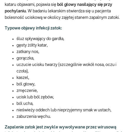
kataru objawami, pojawia się
ból głowy nasilający się przy
pochylaniu
. W badaniu lekarskim stwierdza się u pacjenta
bolesność uciskową w okolicy zajętej stanem zapalnym zatoki.
Typowe objawy infekcji zatok:
śluz spływający do gardła,
gęsty żółty katar,
zatkany nos,
gorączka,
uczucie ucisku twarzy (szczególnie wokół nosa, oczu i
czoła),
kaszel,
ból głowy,
zmęczenie,
ucisk lub ból zębów,
ból ucha,
nieświeży oddech lub nieprzyjemny smak w ustach,
zaburzenia węchu.
Zapalenie zatok jest zwykle wywoływane przez wirusową