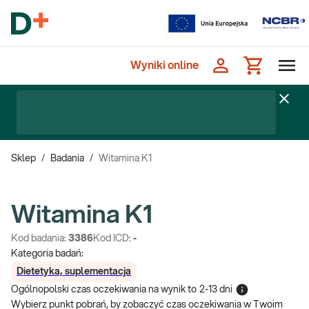
Wyniki online
Sklep
/
Badania
/
Witamina K1
Witamina K1
Kod badania:
3386
Kod ICD:
-
Kategoria badań:
Dietetyka, suplementacja
Ogólnopolski czas oczekiwania na wynik
to
2-13 dni
Wybierz punkt pobrań, by zobaczyć czas oczekiwania w Twoim