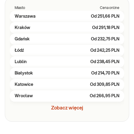
Miasto
Cena online
Warszawa
Od
251,66 PLN
Kraków
Od
291,18 PLN
Gdańsk
Od
232,75 PLN
Łódź
Od
242,25 PLN
Lublin
Od
238,45 PLN
Białystok
Od
214,70 PLN
Katowice
Od
309,85 PLN
Wrocław
Od
266,95 PLN
Zobacz więcej