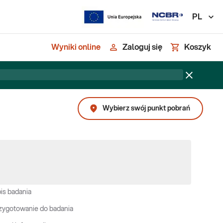
PL
Wyniki online
Zaloguj się
Koszyk
Wybierz swój punkt pobrań
is badania
zygotowanie do badania