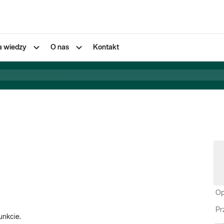
a wiedzy
O nas
Kontakt
Op
Pr
unkcie.