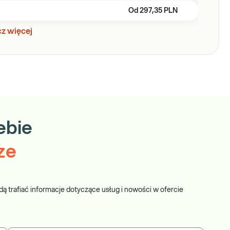
Od
297,35 PLN
z więcej
ebie
ze
dą trafiać informacje dotyczące usług i nowości w ofercie