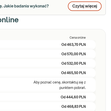
ę. Jakie badania wykonać?
Czytaj więcej
online
Cena online
Od
463,70 PLN
Od
570,00 PLN
Od
532,00 PLN
Od
465,50 PLN
Aby poznać cenę, skontaktuj się z
punktem pobrań.
Od
444,60 PLN
Od
468,83 PLN