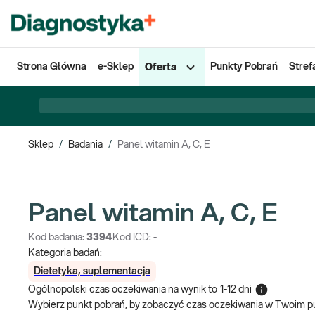
Strona Główna
e-Sklep
Punkty Pobrań
Stref
Oferta
Sklep
/
Badania
/
Panel witamin A, C, E
Panel witamin A, C, E
Kod badania:
3394
Kod ICD:
-
Kategoria badań:
Dietetyka, suplementacja
Ogólnopolski czas oczekiwania na wynik
to
1-12 dni
Wybierz punkt pobrań, by zobaczyć czas oczekiwania w Twoim p