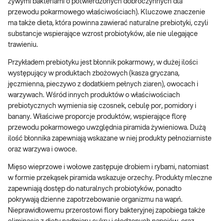
żywymi bakteriami o potwierdzonych dobroczynnych dla
przewodu pokarmowego właściwościach). Kluczowe znaczenie
ma także dieta, która powinna zawierać naturalne prebiotyki, czyli
substancje wspierające wzrost probiotyków, ale nie ulegające
trawieniu.
Przykładem prebiotyku jest błonnik pokarmowy, w dużej ilości
występujący w produktach zbożowych (kasza gryczana,
jęczmienna, pieczywo z dodatkiem pełnych ziaren), owocach i
warzywach. Wśród innych produktów o właściwościach
prebiotycznych wymienia się czosnek, cebulę por, pomidory i
banany. Właściwe proporcje produktów, wspierające florę
przewodu pokarmowego uwzględnia piramida żywieniowa. Dużą
ilość błonnika zapewniają wskazane w niej produkty pełnoziarniste
oraz warzywa i owoce.
Mięso wieprzowe i wołowe zastępuje drobiem i rybami, natomiast
w formie przekąsek piramida wskazuje orzechy. Produkty mleczne
zapewniają dostęp do naturalnych probiotyków, ponadto
pokrywają dzienne zapotrzebowanie organizmu na wapń.
Nieprawidłowemu przerostowi flory bakteryjnej zapobiega także