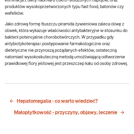
eliminacja z diety nadmiaru cukru i słodzonych napojów, oraz
produktów wysokoprzetworzonych typu fast food, batonów czy
wafelków.
Jako zdrową formę tłuszczu piramida żywieniowa zaleca oliwę z
oliwek, która wykazuje właściwości antybakteryjne w stosunku do
bakterii potencjalnie chorobotwórczych. W przypadku gdy
antybiotykoterapia i postępowanie farmakologiczne oraz
dietetyczne nie przynoszą pożądanych efektów, ostateczną
natomiast wysokoskuteczną metodą umożliwiającą odtworzenie
prawidłowej flory jelitowej jest przeszczep kału od osoby zdrowej.
Hepatomegalia - co warto wiedzieć?
Małopłytkowość - przyczyny, objawy, leczenie