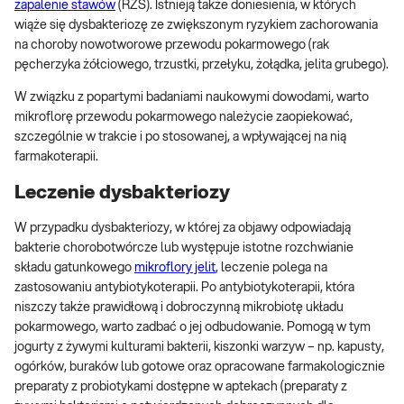
zapalenie stawów
(RZS). Istnieją także doniesienia, w których
wiąże się dysbakteriozę ze zwiększonym ryzykiem zachorowania
na choroby nowotworowe przewodu pokarmowego (rak
pęcherzyka żółciowego, trzustki, przełyku, żołądka, jelita grubego).
W związku z popartymi badaniami naukowymi dowodami, warto
mikroflorę przewodu pokarmowego należycie zaopiekować,
szczególnie w trakcie i po stosowanej, a wpływającej na nią
farmakoterapii.
Leczenie dysbakteriozy
W przypadku dysbakteriozy, w której za objawy odpowiadają
bakterie chorobotwórcze lub występuje istotne rozchwianie
składu gatunkowego
mikroflory jelit
, leczenie polega na
zastosowaniu antybiotykoterapii. Po antybiotykoterapii, która
niszczy także prawidłową i dobroczynną mikrobiotę układu
pokarmowego, warto zadbać o jej odbudowanie. Pomogą w tym
jogurty z żywymi kulturami bakterii, kiszonki warzyw – np. kapusty,
ogórków, buraków lub gotowe oraz opracowane farmakologicznie
preparaty z probiotykami dostępne w aptekach (preparaty z