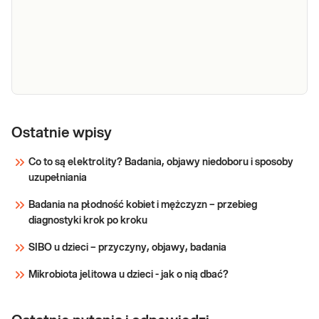
Witamina B12
Witamina B12. Pomiar stężenia witaminy
B12 w surowicy. Diagnostyka i leczenie
niedoborów witaminy B12, anemii oraz
zaburzeń neurologicznych.
Sprawdź
Witamina K1
Witamina K1. Oznaczenie
wykonywane w surowicy w celu
Ostatnie wpisy
potwierdzenia niedoboru witaminy
K1.
Co to są elektrolity? Badania, objawy niedoboru i sposoby
uzupełniania
Sprawdź
Badania na płodność kobiet i mężczyzn – przebieg
diagnostyki krok po kroku
SIBO u dzieci – przyczyny, objawy, badania
Mikrobiota jelitowa u dzieci - jak o nią dbać?