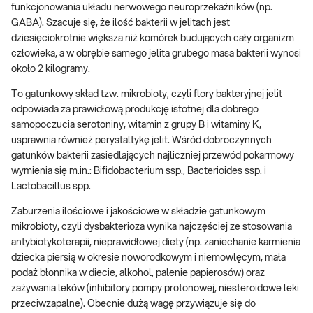
funkcjonowania układu nerwowego neuroprzekaźników (np.
GABA). Szacuje się, że ilość bakterii w jelitach jest
dziesięciokrotnie większa niż komórek budujących cały organizm
człowieka, a w obrębie samego jelita grubego masa bakterii wynosi
około 2 kilogramy.
To gatunkowy skład tzw. mikrobioty, czyli flory bakteryjnej jelit
odpowiada za prawidłową produkcję istotnej dla dobrego
samopoczucia serotoniny, witamin z grupy B i witaminy K,
usprawnia również perystaltykę jelit. Wśród dobroczynnych
gatunków bakterii zasiedlających najliczniej przewód pokarmowy
wymienia się m.in.: Bifidobacterium ssp., Bacterioides ssp. i
Lactobacillus spp.
Zaburzenia ilościowe i jakościowe w składzie gatunkowym
mikrobioty, czyli dysbakterioza wynika najczęściej ze stosowania
antybiotykoterapii, nieprawidłowej diety (np. zaniechanie karmienia
dziecka piersią w okresie noworodkowym i niemowlęcym, mała
podaż błonnika w diecie, alkohol, palenie papierosów) oraz
zażywania leków (inhibitory pompy protonowej, niesteroidowe leki
przeciwzapalne). Obecnie dużą wagę przywiązuje się do