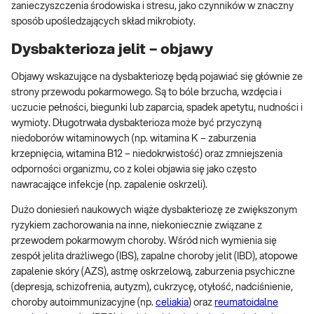
zanieczyszczenia środowiska i stresu, jako czynników w znaczny
sposób upośledzających skład mikrobioty.
Dysbakterioza jelit – objawy
Objawy wskazujące na dysbakteriozę będą pojawiać się głównie ze
strony przewodu pokarmowego. Są to bóle brzucha, wzdęcia i
uczucie pełności, biegunki lub zaparcia, spadek apetytu, nudności i
wymioty. Długotrwała dysbakterioza może być przyczyną
niedoborów witaminowych (np. witamina K – zaburzenia
krzepnięcia, witamina B12 – niedokrwistość) oraz zmniejszenia
odporności organizmu, co z kolei objawia się jako często
nawracające infekcje (np. zapalenie oskrzeli).
Dużo doniesień naukowych wiąże dysbakteriozę ze zwiększonym
ryzykiem zachorowania na inne, niekoniecznie związane z
przewodem pokarmowym choroby. Wśród nich wymienia się
zespół jelita drażliwego (IBS), zapalne choroby jelit (IBD), atopowe
zapalenie skóry (AZS), astmę oskrzelową, zaburzenia psychiczne
(depresja, schizofrenia, autyzm), cukrzycę, otyłość, nadciśnienie,
choroby autoimmunizacyjne (np.
celiakia
) oraz
reumatoidalne