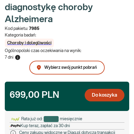
diagnostykę choroby
Alzheimera
Kod pakietu:
7985
Kategoria badań:
Choroby i dolegliwości
Ogólnopolski czas oczekiwania na wynik
:
7 dni
Wybierz swój punkt pobrań
699,00 PLN
Do koszyka
Rata już od:
miesięcznie
Kup teraz, zapłać za 30 dni
Ceny zakupu widoczne w Diag.pl dotyczą transakcji