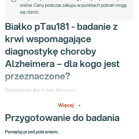
online. Ceny podczas zakupu w punktach pobrań mogą
się różnić.
Białko pTau181 - badanie z
krwi wspomagające
diagnostykę choroby
Alzheimera – dla kogo jest
przeznaczone?
Dedykowany dla:
Kobiet, Mężczyzn
Wskazany:
Więcej
→ w przypadku występowania zaburzeń funkcji poznawczych
Przygotowanie do badania
(problemy z pamięcią, niepokojący spadek uwagi i koncentracji,
problemy z planowaniem i organizacją, zaburzenia orientacji w
Pamiętaj przed pobraniem:
terenie i czasie, mylenie i zapominanie słów)