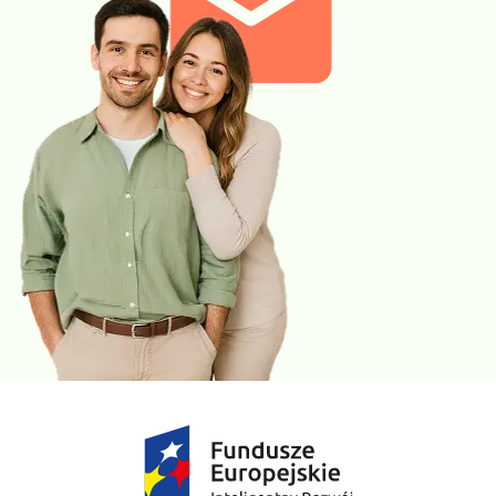
e-Pakiet IMMUNOdiagDIETA 88 IgG4
uwzględnia oznaczenie 88
przeciwciał specyficznych w klasie IgG4.
Parametry uwzględnione w pakiecie badań:
»
Orzechy i nasiona
Orzech włoski f16, Orzech laskowy f17, Migdały f20, Orzechy
nerkowca f204, Orzech kokosowy f36, Orzechy arachidowe
f13
»
Zboża bezglutenowe
Ryż f9, Gryka f11, Proso f164, Kukurydza f121
»
Mięso
Mięso indycze f143, Wieprzowina f26, Wołowina f27, Kurczak f83,
Jagnięcina f88
»
Owoce