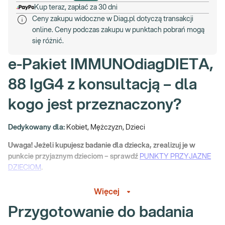
Kup teraz, zapłać za 30 dni
Ceny zakupu widoczne w Diag.pl dotyczą transakcji
online. Ceny podczas zakupu w punktach pobrań mogą
się różnić.
e-Pakiet IMMUNOdiagDIETA,
88 IgG4 z konsultacją – dla
kogo jest przeznaczony?
Dedykowany dla:
Kobiet, Mężczyzn, Dzieci
Uwaga! Jeżeli kupujesz badanie dla dziecka, zrealizuj je w
punkcie przyjaznym dzieciom – sprawdź
PUNKTY PRZYJAZNE
DZIECIOM
.
Wskazany:
Więcej
→ W przypadku odczuwania objawów (ze strony układu
Przygotowanie do badania
pokarmowego, częstych bólów głowy, dolegliwości kostno-