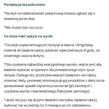
stawowych, także zmian skórnych), których przyczyna jak dotąd
Pamiętaj przed pobraniem:
nie została zidentyfikowana
*Na test na nadwrażliwość pokarmową możesz zgłosić się o
→ Po wykluczeniu jako przyczyn swoich dolegliwości zarażenia
dowolnej porze dnia
pasożytniczego, alergii i nietolerancji pokarmowych,
patologicznych zmian w badaniach obrazowych jamy brzusznej,
*Nie musisz być na czczo
SIBO (przerost flory bakteryjnej jelita cienkiego), IBD (zapalne
choroby jelit), IBS (zespół jelita nadwrażliwego), celiakii
Co może mieć wpływ na wynik:
→ Gdy masz podejrzenie, że za Twoje dolegliwości może być
*Od osób suplementujących biotynę w dawce >5mg/dobę,
odpowiedzialna źle skomponowana dieta lub na badanie skierował
materiał do badania należy pobierać najwcześniej po 8 godz. od
Cię dietetyk lub inny specjalista
ostatniego zażycia biotyny.
*Dla uzyskania najbardziej wiarygodnego wyniku, ważne jest, aby
badanie wykonać w typowym dla prowadzonego stylu życia
okresie. Dlatego też, przed planowanym badaniem nie należy
zmieniać diety, ponieważ eliminacja grupy produktów z diety może
spowodować spadek stężenia przeciwciał IgG swoistych i
uzyskanie wyniku nieprawdziwego (fałszywie ujemnego).
*Jeżeli leczysz się dużymi dawkami sterydów, badanie należy
wykonać nie wcześniej niż 3 miesiące po ich odstawieniu;