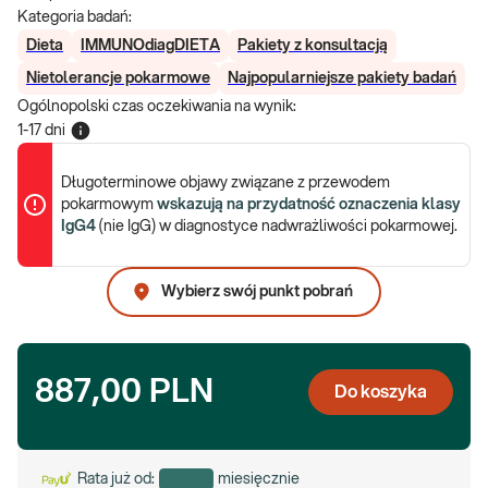
Kategoria badań:
Dieta
IMMUNOdiagDIETA
Pakiety z konsultacją
Nietolerancje pokarmowe
Najpopularniejsze pakiety badań
Ogólnopolski czas oczekiwania na wynik
:
1-17 dni
Długoterminowe objawy związane z przewodem
pokarmowym
wskazują na przydatność oznaczenia klasy
IgG4
(nie IgG) w diagnostyce nadwrażliwości pokarmowej.
Wybierz swój punkt pobrań
887,00 PLN
Do koszyka
Rata już od:
miesięcznie