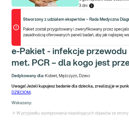
3 dni
Stworzony z udziałem ekspertów – Rada Medyczna Diagn
Pakiet został przygotowany i zweryfikowany przez specjal
zasadnością oferowanych paneli badań, aby jak najlepiej
e-Pakiet - infekcje przewod
met. PCR – dla kogo jest pr
Dedykowany dla:
Kobiet, Mężczyzn, Dzieci
Uwaga! Jeżeli kupujesz badanie dla dziecka, zrealizuj je w pu
DZIECIOM
.
Wskazany:
→ W przypadku występowania niepokojących objawów ze strony
biegunek, nieregularnych wypróżnień, utraty masy ciała)