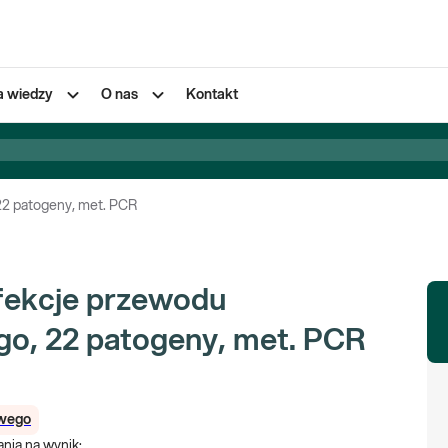
a wiedzy
O nas
Kontakt
22 patogeny, met. PCR
nfekcje przewodu
o, 22 patogeny, met. PCR
owego
nia na wynik
: