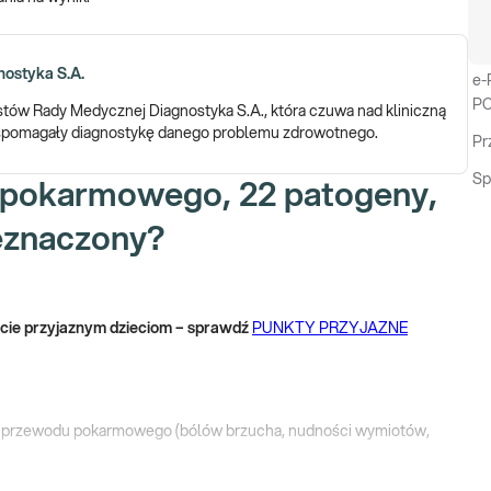
ostyka S.A.
e-
PC
istów Rady Medycznej Diagnostyka S.A., która czuwa nad kliniczną
 wspomagały diagnostykę danego problemu zdrowotnego.
Pr
Sp
u pokarmowego, 22 patogeny,
zeznaczony?
nkcie przyjaznym dzieciom – sprawdź
PUNKTY PRZYJAZNE
 przewodu pokarmowego (bólów brzucha, nudności wymiotów,