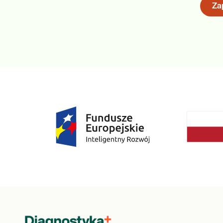
Zap
22. Giardia lamblia
Uzyskane wyniki badań należy skonsultować z lekarzem.
Jak się pobiera materiał do badania?
Do badania na bakterie w żołądku niezbędna jest próbka kału.
Do
badania kału
, należy w specjalnym pojemniku zakupionym w ap
włoskiego). O dokładnym postępowaniu i przygotowaniu do bada
Pakiety sugerowane do dokupienia:
e-Pakiet profilaktyczny -podstawowy
e-Pakiet badania kontrolne
e-Pakiet kompleksowe badania krwi
Gdzie możesz zrealizować to badanie: