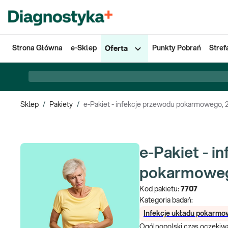
Strona Główna
e-Sklep
Punkty Pobrań
Stref
Oferta
Sklep
/
Pakiety
/
e-Pakiet - infekcje przewodu pokarmowego, 
e-Pakiet - i
pokarmoweg
Kod pakietu:
7707
Kategoria badań:
Infekcje układu pokarm
Ogólnopolski czas oczekiwa