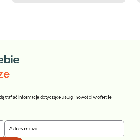
zepy
:
ebie
ze
stx2
dą trafiać informacje dotyczące usług i nowości w ofercie
Adres e-mail