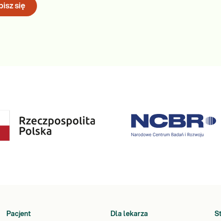
isz się
tece umieścić kał w ilości około 1/3 pojemnika (wielkość orzecha
nia przeczytasz
TUTAJ
Pacjent
Dla lekarza
S