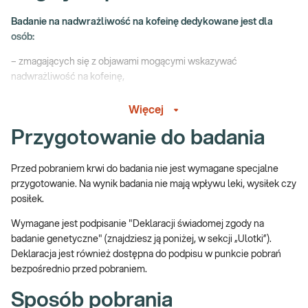
Badanie na nadwrażliwość na kofeinę dedykowane jest dla
osób:
– zmagających się z objawami mogącymi wskazywać
nadwrażliwość na kofeinę,
– spożywających regularnie, duże ilości kawy lub innych
Więcej
produktów zawierających kofeinę (np. napojów energetyzujących),
Przygotowanie do badania
– z wywiadem rodzinnym obciążonym chorobami sercowo-
naczyniowymi,
Przed pobraniem krwi do badania nie jest wymagane specjalne
– chcących dostosować spożycie kofeiny do indywidualnej
przygotowanie. Na wynik badania nie mają wpływu leki, wysiłek czy
zdolności organizmu do jej metabolizowania.
posiłek.
Wymagane jest podpisanie "Deklaracji świadomej zgody na
badanie genetyczne" (znajdziesz ją poniżej, w sekcji „Ulotki”).
Jakie są przyczyny nadwrażliwości na kofeinę?
Deklaracja jest również dostępna do podpisu w punkcie pobrań
bezpośrednio przed pobraniem.
Zmienność reakcji organizmu człowieka na spożycie kofeiny ma
podłoże genetyczne. Z metabolizmem kofeiny związany jest gen
Sposób pobrania
CYP1A2.