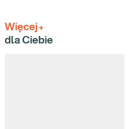
u pacjenta.
Badanie uzupełniające:
Więcej
+
Badanie mikrobioty jelit Pro
dla Ciebie
Gdzie możesz zrealizować to badanie:
Wszystkie punkty pobrań Diagnostyki
Zamów badanie i zrealizuj je w dowolnym punkcie pobrań.