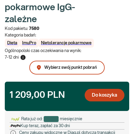
pokarmowe IgG-
zależne
Kod pakietu:
7580
Kategoria badań:
Dieta
ImuPro
Nietolerancje pokarmowe
Ogólnopolski czas oczekiwania na wynik
:
7-12 dni
Wybierz swój punkt pobrań
1 209,00 PLN
Do koszyka
Rata już od:
miesięcznie
Kup teraz, zapłać za 30 dni
Ceny zakupu widoczne w Diag.pl dotyczą transakcji