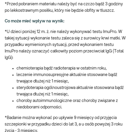
Dedykowany dla:
*Przed pobraniem materiału należy być na czczo bądź 3 godziny
po lekkostrawnym posiłku, który nie będzie obfity w tłuszcz.
Badanie ImuPro Basic jest dedykowane dzieciom oraz dorosłym,
którzy chcieliby sprawdzić czy nie występują u nich
Co może mieć wpływ na wynik:
nadwrażliwości pokarmowe. Pakiet Basic jest skomponowany z
*U dzieci poniżej 12 m. ż. nie należy wykonywać testu ImuPro. W
klasycznych produktów standardowo występujących w diecie,
takiej sytuacji wykonanie testu zaleca się z surowicy krwi matki. W
dlatego jest jednym z najczęściej wybieranych paneli badania.
przypadku wymienionych sytuacji, przed wykonaniem testu
Uwaga! Jeżeli kupujesz badanie dla dziecka, zrealizuj je w
ImuPro należy oznaczyć całkowity poziom przeciwciał IgG (Total
punkcie przyjaznym dzieciom – sprawdź
PUNKTY PRZYJAZNE
IgG):
DZIECIOM
.
chemioterapia bądź radioterapia w ostatnim roku,
Kiedy warto wykonać?
leczenie immunosupresyjne aktualnie stosowane bądź
trwające dłużej niż 1 miesiąc,
dolegliwości żołądkowo-jelitowe,
sterydoterapia ogólnoustrojowa aktualnie stosowana bądź
problemy skórne (pokrzywka, AZS, egzema, trądzik),
trwająca dłużej niż 1 miesiąc,
migrena,
choroby autoimmunologiczne oraz choroby związane z
choroby autoimmunizacyjne,
niedoborami odporności.
problemy alergiczne
nadmierna masa ciała i problem z redukcją masy.
*Badanie można wykonać po upływie 9 miesięcy od przyjęcia
szczepionki w przypadku dzieci do lat 3, a u osób powyżej 3 roku
e-Pakiet dostępny również w wygodnej formie wysyłkowej – do
życia - 3 miesięcy.