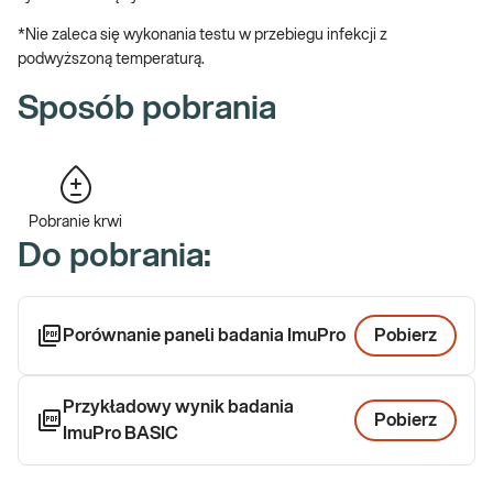
samodzielnego pobrania w domu:
TUTAJ
*Nie zaleca się wykonania testu w przebiegu infekcji z
Jeżeli preferujesz
ImuPro BASIC (90 składników), badanie na
podwyższoną temperaturą.
nadwrażliwości pokarmowe IgG-zależne z wideokonsultacją
wyników sprawdź
TUTAJ
Sposób pobrania
Jak się pobiera materiał do badania?
Badanie wykonywane jest z surowicy krwi, potrzebne jest około 1
ml surowicy.
Pobranie krwi
Do pobrania:
Poznaj znaczenie badania:
Badanie ImuPro Basic pozwala zdiagnozować występujące u
pacjenta nadwrażliwości pokarmowe IgG-zależne.
Porównanie paneli badania ImuPro
Pobierz
Niezidentyfikowane nadwrażliwości przyczyniają się do
powstawania przewlekłego stanu zapalnego, który może być
Przykładowy wynik badania
jednym z czynników rozwoju wielu chorób takich jak na przykład:
Pobierz
dolegliwości żołądkowo – jelitowe, choroby zapalne jelit, depresja,
ImuPro BASIC
choroby autoimmunizacyjne itd. Badanie ImuPro Basic pozwala na
precyzyjne znalezienie pokarmów, które mogą powodować objawy