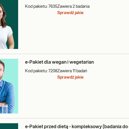
Kod pakietu:
7635
Zawiera
2
badania
Sprawdź jakie
e-Pakiet dla wegan i wegetarian
Kod pakietu:
7208
Zawiera
11
badań
Sprawdź jakie
e-Pakiet przed dietą - kompleksowy (badania do 