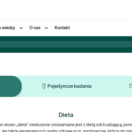
a wiedzy
O nas
Kontakt
Pojedyncze badania
Dieta
o słowo „dieta” niesłusznie utożsamiane jest z dietą odchudzającą, poni
, ale także wspierających osoby zdrowe m.in. sportowców, którzy do 