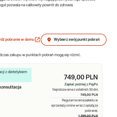
reguł pozwala na całkowity powrót do zdrowia.
dbaniu o siebie i przemyślanym podejściu do własnego zdrowia i
komponowanie diety, która musi pokrywać nie tylko
dź pobranie w domu
Wybierz swój punkt pobrań
odczas zakupu w punktach pobrań mogą się różnić.
eatyninę, TSH i fT4. Lista wymienionych badań jest pewnym
yszących, stopnia otyłości, rodzaju diety, jaką chce się stosować
 zapalnego – CRP lub poziom adipokin (leptyny, adiponektyna),
cji z dietetykiem
749,00 PLN
Zapłać później z PayPo
konsultacja
Najniższa cena z ostatnich 30 dni:
749,00 PLN
ylko dla osób, które mierzą się z nadprogramowymi kilogramami,
Regularna cena pakietu w
nie chcą ocenić stan swojego zdrowia.
sprzedaży online wraz z opłatą za
pobranie.
1 399,00 PLN