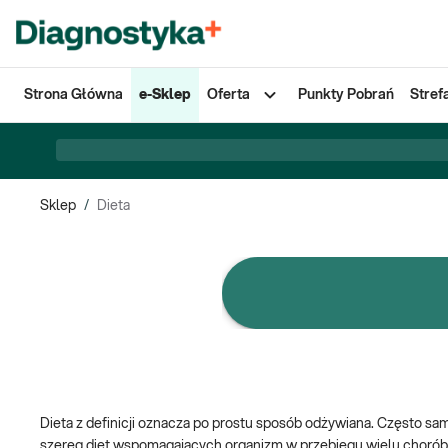
Strona Główna
e-Sklep
Oferta
Punkty Pobrań
Stref
Sklep
/
Dieta
e-Pakiety badań
Dieta z definicji oznacza po prostu sposób odżywiana. Często sam
szereg diet wspomagających organizm w przebiegu wielu chorób