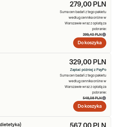
279,00 PLN
Suma cen badań z tego pakietu
według cennika online w
Warszawie wraz z opłatą za
pobranie:
399,40 PLN
Do koszyka
329,00 PLN
Zapłać później z PayPo
Suma cen badań z tego pakietu
według cennika online w
Warszawie wraz z opłatą za
pobranie:
548,08 PLN
Do koszyka
dietetyka)
567,00 PLN