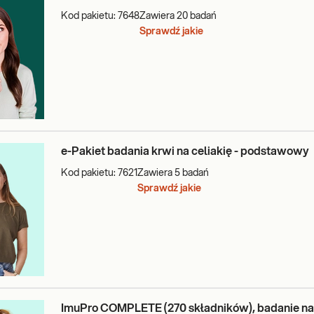
Kod pakietu:
7648
Zawiera
20
badań
Sprawdź jakie
e-Pakiet badania krwi na celiakię - podstawowy
Kod pakietu:
7621
Zawiera
5
badań
Sprawdź jakie
ImuPro COMPLETE (270 składników), badanie na