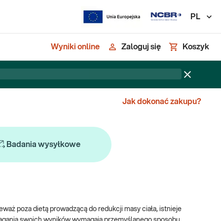
PL
Wyniki online
Zaloguj się
Koszyk
Jak dokonać zakupu?
Badania wysyłkowe
eważ poza dietą prowadzącą do redukcji masy ciała, istnieje
osiągania swoich wyników wymagają przemyślanego sposobu