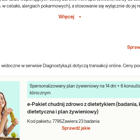
. w celiakii, alergiach pokarmowych), a stosowanie się wyłącznie do jej 
Więcej
ia jej efektów są bardzo odpowiedzialnym zachowaniem, świadczącym o 
ne i odpowiednio skomponowane, gdyż wyniki tych badań mają wpływ na s
niać ewentualnie zdiagnozowane niedobory.
Spraw
widoczne w serwisie Diagnostyka.pl dotyczą transakcji online. Ceny p
ę, ferrytynę, witaminę D i B12, lipidogram, glukozę i insulinę, ALT, kr
ściem na dietę. Oczywiście w zależności od sytuacji m.in. chorób towarz
etetyka/ lekarza i uwzględniać dodatkowe parametry np. wskaźnik stanu
Spersonalizowany plan żywieniowy na 14 dni + 6 konsulta
klinicznym
e-Pakiet chudnij zdrowo z dietetykiem (badania, 
dietetyczna i plan żywieniowy)
z konsultacjami specjalistów. Pakiety z kategorii dedykowane są nie t
Kod pakietu:
7795
Zawiera
23
badania
u pokarmowego oraz dla tych, którzy mimo braku objawów – profilaktycz
Sprawdź jakie