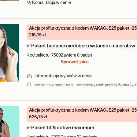
Konsultacja w cenie
Akcja profilaktyczna: z kodem WAKACJE25 pakiet -2
216,75 zł
e-Pakiet badanie niedoboru witamin i minerałów
Kod pakietu:
7509
Zawiera
8
badań
Sprawdź jakie
Interpretacja wyników w cenie
Interpretacja oparta na AI - nie dotyczy osób poniżej 18 roku życia
Akcja profilaktyczna: z kodem WAKACJE25 pakiet -2
636,75 zł
e-Pakiet fit & active maximum