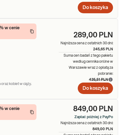
Do koszyka
5% w cenie
289,00 PLN
Najniższa cena z ostatnich 30 dni:
245,65 PLN
Suma cen badań z tego pakietu
według cennika online w
Warszawie wraz z opłatą za
pobranie:
435,51 PLN
 oraz kobiet w ciąży.
Do koszyka
849,00 PLN
5% w cenie
Zapłać później z PayPo
Najniższa cena z ostatnich 30 dni:
849,00 PLN