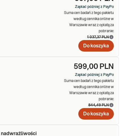
Zapłać później z PayPo
Suma cen badań z tego pakietu
według cennika online w
Warszawie wraz z opłatą za
pobranie:
1 037,37 PLN
Do koszyka
599,00 PLN
Zapłać później z PayPo
Suma cen badań z tego pakietu
według cennika online w
Warszawie wraz z opłatą za
pobranie:
844,49 PLN
Do koszyka
 nadwrażliwości