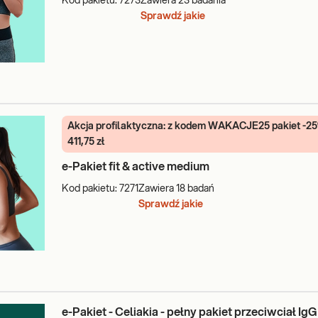
Kod pakietu:
7273
Zawiera
23
badania
Sprawdź jakie
Akcja profilaktyczna: z kodem WAKACJE25 pakiet -2
411,75 zł
e-Pakiet fit & active medium
Kod pakietu:
7271
Zawiera
18
badań
Sprawdź jakie
e-Pakiet - Celiakia - pełny pakiet przeciwciał IgG 