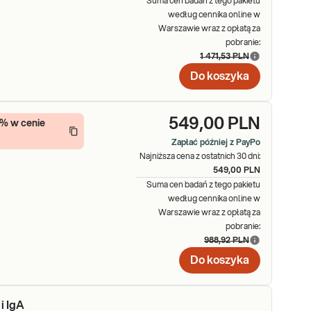
Suma cen badań z tego pakietu
według cennika online w
Warszawie wraz z opłatą za
pobranie:
1 471,53 PLN
Do koszyka
549,00 PLN
5% w cenie
Zapłać później z PayPo
Najniższa cena z ostatnich 30 dni:
549,00 PLN
Suma cen badań z tego pakietu
według cennika online w
Warszawie wraz z opłatą za
pobranie:
988,92 PLN
Do koszyka
i IgA