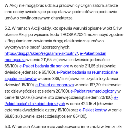
W Akcji nie mogą brać udziału pracownicy Organizatora, a także
inne osoby świadczące pracę dla ww. podmiotów na podstawie
umów o cywilnoprawnym charakterze.
5.2. W ramach Akcji każdy, kto spełnia warunki opisane w pkt 5.1 w
okresie Akcji po wpisaniu kodu TROSKA2024 może nabyć zgodnie
z Regulaminem zawierania drogą elektroniczną umów o
wykonywanie badań laboratoryjnych:
https://diag.pl/sklep/regulamin-aktualny/
,
e-Pakiet badań
menopauza
w cenie 211,65 zł (słownie: dwieście jedenaście
65/100),
e-Pakiet badania dla seniora
w cenie 211,65 zł (słownie:
dwieście jedenaście 65/100),
e-Pakiet badania na reumatoidalne
zapalenie stawów
w cenie 339,15 zł (słownie: trzysta trzydzieści
dziewięć 15/100),
e-Pakiet osteoporoza
w cenie 197,20 zł (słownie:
sto dziewięćdziesiąt siedem 20/100),
e-Pakiet reumatologiczny
w
cenie 197,20 zł (słownie: sto dziewięćdziesiąt siedem 20/100),
e-
Pakiet badań dla kobiet dojrzałych
w cenie 424,15 zł (słownie:
czterysta dwadzieścia cztery 15/100) oraz
e-Pakiet kostny
w cenie
68,85 zł (słownie: sześćdziesiąt osiem 85/100).
5.3. W ramach Akcji nie mają zastosowania inne zniżki w tym zniżki