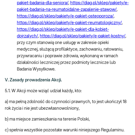
pakiet-badania-dla-seniora/
,
https://diag.pl/sklep/pakiety/e-
pakiet-badania-na-reumatoidalne-zapalenie-stawow/
,
https://diag.pl/sklep/pakiety/e-pakiet-osteoporoza/
,
https://diag.pl/sklep/pakiety/e-pakiet-reumatologiczny/
,
https://diag.pl/sklep/pakiety/e-pakiet-dla-kobiet-
dojrzalych/
,
https://diag.pl/sklep/pakiety/e-pakiet-kostny/
,
przy czym stanowią one usługę w zakresie opieki
medycznej, służącą profilaktyce, zachowaniu, ratowaniu,
przywracaniu i poprawie zdrowia, wykonaną w ramach
działalności leczniczej przez podmioty lecznicze lub
Badania Wysyłkowe.
V. Zasady prowadzenia Akcji.
5.1. W Akcji może wziąć udział każdy, kto:
a) ma pełną zdolność do czynności prawnych, to jest ukończył 18
rok życia i nie jest ubezwłasnowolniony,
b) ma miejsce zamieszkania na terenie Polski,
c) spełnia wszystkie pozostałe warunki niniejszego Regulaminu.