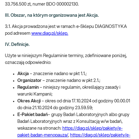
33.756.500 zł, numer BDO 000002130.
III. Obszar, na którym organizowana jest Akcja.
3.1. Akcja prowadzona jest w ramach e-Sklepu DIAGNOSTYKA
pod adresem
www.diag.pl/sklep.
IV. Definicje.
Użyte w niniejszym Regulaminie terminy, zdefiniowane poniżej,
oznaczają odpowiednio:
Akcja
– znaczenie nadano w pkt 1.1.;
Organizator
– znaczenie nadano w pkt 2.1.;
Regulamin
– niniejszy regulamin, określający zasady i
warunki Kampanii;
Okres Akcji
– okres od dnia 17.10.2024 od godziny 00.00.01
do dnia 21.10.2024 do godziny 23.59.59;
E-Pakiet badań
– grupy Badań Laboratoryjnych albo grupy
Badań Laboratoryjnych wraz z Konsultacją w/w badań,
wskazane na stronach:
https://diag.pl/sklep/pakiety/e-
pakiet-badan-menopauza/
,
https://diag.pl/sklep/pakiety/e-