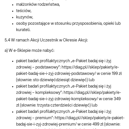
małżonków rodzeństwa,
teściów,
kuzynów,
osoby pozostające w stosunku przysposobienia, opieki lub
kurateli.
5.4 W ramach Akcji Uczestnik w Okresie Akcji:
a) W e-Sklepie może nabyć:
pakiet badań profilaktycznych „e-Pakiet badaj się i żyj
zdrowiej – podstawowy”: https://diag.pl//sklep/pakiety/e-
pakiet-badaj-sie-i-zyj-zdrowiej-podstawowy/ w cenie 199 zł
(słownie: sto dziewięćdziesiąt dziewięć) lub
pakiet badań profilaktycznych „e-Pakiet badaj się i żyj
zdrowiej – kompleksowy”: https://diag.pl//sklep/pakiety/e-
pakiet-badaj-sie-i-zyj-zdrowiej-kompleksowy/ w cenie 349
zł (słownie: trzysta czterdzieści dziewięć) lub
pakiet badań profilaktycznych „e-Pakiet badaj się i żyj
zdrowiej – premium”: https://diag.pl//sklep/pakiety/e-pakiet-
badaj-sie-i-zyj-zdrowiej-premium/ w cenie 499 zł (słownie: