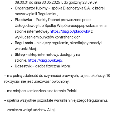
08.00.01 do dnia 30.05.2025 r. do godziny 23.59.59,
Organizator
lub my
– spółka Diagnostyka S.A., o której
mowa w pkt II Regulaminu,
Placówka
– Punkty Pobrań prowadzone przez
Usługodawcę lub Spółkę Współpracującą, wskazane na
stronie internetowej,
https://diag.pl/placowki/
z
wykluczeniem punktów kontrahenckich
Regulamin
– niniejszy regulamin, określający zasady i
warunki Akcji,
Sklep
– sklep internetowy, dostępny na
stronie:
https://diag.pl/sklep/
,
Uczestnik
– osoba fizyczna, która:
– ma pełną zdolność do czynności prawnych, to jest ukończył 18
rok życia i nie jest ubezwłasnowolniony,
– ma miejsce zamieszkania na terenie Polski,
– spełnia wszystkie pozostałe warunki niniejszego Regulaminu,
– zamierza wziąć udział w Akcji.