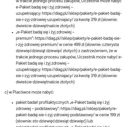
w trakcie jednego procesu zakupów, Uczestnik może nabyć
e-Pakiet badaj się i żyj zdrowiej –
uzupełniający: https://diag.pl//sklep/pakiety/e-pakiet-badaj-
sie-i-zyj-zdrowiej-uzupelniajacy/ za kwotę 319 zł (słownie:
dwieście dziewiętnaście złotych)
„e-Pakiet badaj się i żyj zdrowiej –
premium”: https://diag.pl//sklep/pakiety/e-pakiet-badaj-sie-
i-zyj-zdrowiej-premium/ w cenie 499 zł (słownie: czterysta
dziewięćdziesiąt dziewięć złotych) z zastrzeżeniem, że w
trakcie jednego procesu zakupów, Uczestnik może nabyć e-
Pakiet badaj się i żyj zdrowiej –
uzupełniający: https://diag.pl//sklep/pakiety/e-pakiet-badaj-
sie-i-zyj-zdrowiej-uzupelniajacy/ za kwotę 319 zł (słownie:
dwieście dziewiętnaście złotych)
c) w Placówce może nabyć:
pakiet badań profilaktycznych „e-Pakiet badaj się i żyj
zdrowiej – podstawowy”: https://diag.pl//sklep/pakiety/e-
pakiet-badaj-sie-i-zyj-zdrowiej-podstawowy/ w cenie 199 zł
(słownie: sto dziewięćdziesiąt dziewięć) lub