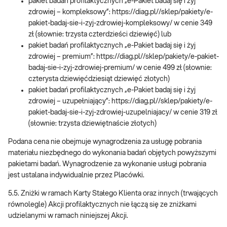
pakiet badań profilaktycznych „e-Pakiet badaj się i żyj
zdrowiej – kompleksowy”: https://diag.pl//sklep/pakiety/e-
pakiet-badaj-sie-i-zyj-zdrowiej-kompleksowy/ w cenie 349
zł (słownie: trzysta czterdzieści dziewięć) lub
pakiet badań profilaktycznych „e-Pakiet badaj się i żyj
zdrowiej – premium”: https://diag.pl//sklep/pakiety/e-pakiet-
badaj-sie-i-zyj-zdrowiej-premium/ w cenie 499 zł (słownie:
czterysta dziewięćdziesiąt dziewięć złotych)
pakiet badań profilaktycznych „e-Pakiet badaj się i żyj
zdrowiej – uzupełniający”: https://diag.pl//sklep/pakiety/e-
pakiet-badaj-sie-i-zyj-zdrowiej-uzupelniajacy/ w cenie 319 zł
(słownie: trzysta dziewiętnaście złotych)
Podana cena nie obejmuje wynagrodzenia za usługę pobrania
materiału niezbędnego do wykonania badań objętych powyższymi
pakietami badań. Wynagrodzenie za wykonanie usługi pobrania
jest ustalana indywidualnie przez Placówki.
5.5. Zniżki w ramach Karty Stałego Klienta oraz innych (trwających
równolegle) Akcji profilaktycznych nie łączą się ze zniżkami
udzielanymi w ramach niniejszej Akcji.