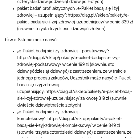
czterysta dziewięćdziesiąt dziewięć złotych)
pakiet badań profilaktycznych „e-Pakiet badaj się i żyj
zdrowiej – uzupełniający”: https://diag.pl//sklep/pakiety/e-
pakiet-badaj-sie-i-zyj-zdrowiej-uzupelniajacy/ w cenie 339 zł
(słownie: trzysta trzydzieści dziewięć złotych)
b) w e-Sklepie może nabyć:
„e-Pakiet badaj się i żyj zdrowiej – podstawowy”:
https://diag.pl//sklep/pakiety/e-pakiet-badaj-sie-i-zyj-
zdrowiej-podstawowy/ w cenie 199 zł (słownie: sto
dziewięćdziesiąt dziewięć) z zastrzeżeniem, że w trakcie
jednego procesu zakupów, Uczestnik może nabyć e-Pakiet
badaj się i żyj zdrowiej –
uzupełniający: https://diag.pl//sklep/pakiety/e-pakiet-badaj-
sie-i-zyj-zdrowiej-uzupelniajacy/ za kwotę 319 zł (słownie:
dwieście dziewiętnaście złotych)
„e-Pakiet badaj się i żyj zdrowiej –
kompleksowy”: https://diag.pl//sklep/pakiety/e-pakiet-
badaj-sie-i-zyj-zdrowiej-kompleksowy/ w cenie 349 zł
(słownie: trzysta czterdzieści dziewięć) z zastrzeżeniem, że