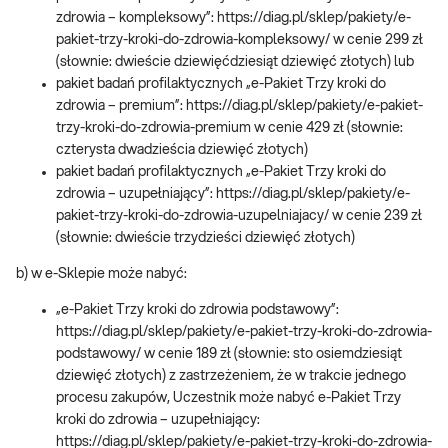
zdrowia – kompleksowy”: https://diag.pl/sklep/pakiety/e-
pakiet-trzy-kroki-do-zdrowia-kompleksowy/ w cenie 299 zł
(słownie: dwieście dziewięćdziesiąt dziewięć złotych) lub
pakiet badań profilaktycznych „e-Pakiet Trzy kroki do
zdrowia – premium”: https://diag.pl/sklep/pakiety/e-pakiet-
trzy-kroki-do-zdrowia-premium w cenie 429 zł (słownie:
czterysta dwadzieścia dziewięć złotych)
pakiet badań profilaktycznych „e-Pakiet Trzy kroki do
zdrowia – uzupełniający”: https://diag.pl/sklep/pakiety/e-
pakiet-trzy-kroki-do-zdrowia-uzupelniajacy/ w cenie 239 zł
(słownie: dwieście trzydzieści dziewięć złotych)
b) w e-Sklepie może nabyć:
„e-Pakiet Trzy kroki do zdrowia podstawowy”:
https://diag.pl/sklep/pakiety/e-pakiet-trzy-kroki-do-zdrowia-
podstawowy/ w cenie 189 zł (słownie: sto osiemdziesiąt
dziewięć złotych) z zastrzeżeniem, że w trakcie jednego
procesu zakupów, Uczestnik może nabyć e-Pakiet Trzy
kroki do zdrowia – uzupełniający:
https://diag.pl/sklep/pakiety/e-pakiet-trzy-kroki-do-zdrowia-