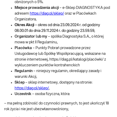
obniżonych o 5%.
Miejsce prowadzenia akcji
– e-Sklep DIAGNOSTYKA pod
adresem
https://diag.pl/sklep/
oraz w Placówkach
Organizatora,
Okres Akcji
– okres od dnia 23.09.2024 r. od godziny
08.00.01 do dnia 29.11.2024 r. do godziny 23.59.59,
Organizator
lub my
– spółka Diagnostyka S.A., o której
mowa w pkt II Regulaminu,
Placówka
– Punkty Pobrań prowadzone przez
Usługodawcę lub Spółkę Współpracującą, wskazane na
stronie internetowej, https://diag.pl/katalogi/placówki/ z
wykluczeniem punktów kontrahenckich
Regulamin
– niniejszy regulamin, określający zasady i
warunki Akcji,
Sklep
– sklep internetowy, dostępny na stronie:
https://diag.pl/sklep/
,
Uczestnik
– osoba fizyczna, która:
– ma pełną zdolność do czynności prawnych, to jest ukończył 18
rok życia i nie jest ubezwłasnowolniony,