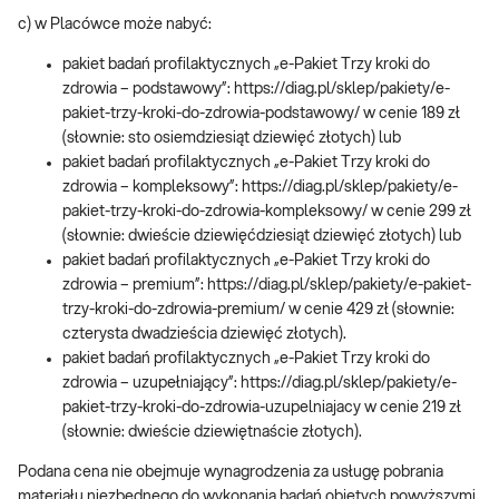
c) w Placówce może nabyć:
pakiet badań profilaktycznych „e-Pakiet Trzy kroki do
zdrowia – podstawowy”: https://diag.pl/sklep/pakiety/e-
pakiet-trzy-kroki-do-zdrowia-podstawowy/ w cenie 189 zł
(słownie: sto osiemdziesiąt dziewięć złotych) lub
pakiet badań profilaktycznych „e-Pakiet Trzy kroki do
zdrowia – kompleksowy”: https://diag.pl/sklep/pakiety/e-
pakiet-trzy-kroki-do-zdrowia-kompleksowy/ w cenie 299 zł
(słownie: dwieście dziewięćdziesiąt dziewięć złotych) lub
pakiet badań profilaktycznych „e-Pakiet Trzy kroki do
zdrowia – premium”: https://diag.pl/sklep/pakiety/e-pakiet-
trzy-kroki-do-zdrowia-premium/ w cenie 429 zł (słownie:
czterysta dwadzieścia dziewięć złotych).
pakiet badań profilaktycznych „e-Pakiet Trzy kroki do
zdrowia – uzupełniający”: https://diag.pl/sklep/pakiety/e-
pakiet-trzy-kroki-do-zdrowia-uzupelniajacy w cenie 219 zł
(słownie: dwieście dziewiętnaście złotych).
Podana cena nie obejmuje wynagrodzenia za usługę pobrania
materiału niezbędnego do wykonania badań objętych powyższymi