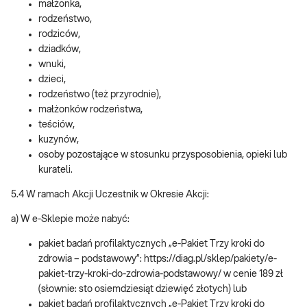
małżonka,
rodzeństwo,
rodziców,
dziadków,
wnuki,
dzieci,
rodzeństwo (też przyrodnie),
małżonków rodzeństwa,
teściów,
kuzynów,
osoby pozostające w stosunku przysposobienia, opieki lub
kurateli.
5.4 W ramach Akcji Uczestnik w Okresie Akcji:
a) W e-Sklepie może nabyć:
pakiet badań profilaktycznych „e-Pakiet Trzy kroki do
zdrowia – podstawowy”: https://diag.pl/sklep/pakiety/e-
pakiet-trzy-kroki-do-zdrowia-podstawowy/ w cenie 189 zł
(słownie: sto osiemdziesiąt dziewięć złotych) lub
pakiet badań profilaktycznych „e-Pakiet Trzy kroki do