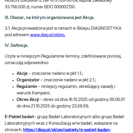
REGON 356366975, NIP 675-126-50-09, kapitał zakładowy
33.756.500 zł, numer BDO 000002130.
III. Obszar, na którym organizowana jest Akcja.
3.1. Akcja prowadzona jest w ramach e-Sklepu DIAGNOSTYKA
pod adresem
www.diag.pl/sklep.
IV. Definicje.
Użyte w niniejszym Regulaminie terminy, zdefiniowane poniżej,
oznaczają odpowiednio:
Akcja
– znaczenie nadano w pkt 1.1.;
Organizator
– znaczenie nadano w pkt 2.1.;
Regulamin
– niniejszy regulamin, określający zasady i
warunki Kampanii;
Okres Akcji
– okres od dnia 16.10.2025 od godziny 00.00.01
do dnia 21.10.2025 do godziny 23.59.59;
E-Pakiet badań
– grupy Badań Laboratoryjnych albo grupy Badań
Laboratoryjnych wraz z Konsultacją w/w badań, wskazane na
stronach:
https://diag.pl/sklep/pakiety/e-pakiet-badan-