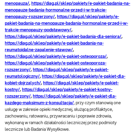
menopauza/
,
https://diag.pl/sklep/pakiety/e-pakiet-badania-na-
menopauze-badania-hormonalne-przed-i-w-trakcie-
menopauzy-rozszerzony/
,
https://diag.pl/sklep/pakiety/e-
pakiet-badania-na-menopauze-badania-hormonalne-przed-i-w-
trakcie-menopauzy-podstawowy/
,
https://diag.pl/sklep/pakiety/e-pakiet-badania-dla-seniora/
,
https://diag.pl/sklep/pakiety/e-pakiet-badania-na-
reumatoidalne-zapalenie-stawow/
,
https://diag.pl/sklep/pakiety/e-pakiet-osteoporoza/
,
https://diag.pl/sklep/pakiety/e-pakiet-osteoporoza-
rozszerzony/
,
https://diag.pl/sklep/pakiety/e-pakiet-
reumatologiczny/
,
https://diag.pl/sklep/pakiety/e-pakiet-dla-
kobiet-dojrzalych/
,
https://diag.pl/sklep/pakiety/e-pakiet-
kostny/
,
https://diag.pl/sklep/pakiety/e-pakiet-kostny-
rozszerzony/
,
https://diag.pl/sklep/pakiety/e-pakiet-dla-
kazdego-maksimum-z-konsultacja/
, przy czym stanowią one
usługę w zakresie opieki medycznej, służącą profilaktyce,
zachowaniu, ratowaniu, przywracaniu i poprawie zdrowia,
wykonaną w ramach działalności leczniczej przez podmioty
lecznicze lub Badania Wysyłkowe.