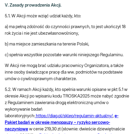
V. Zasady prowadzenia Akcji.
5.1. W Akcji może wziąć udział każdy, kto:
a) ma pełną zdolność do czynności prawnych, to jest ukończył 18
rok życia i nie jest ubezwłasnowolniony,
b) ma miejsce zamieszkania na terenie Polski,
c) spełnia wszystkie pozostałe warunki niniejszego Regulaminu.
W Akcji nie mogą brać udziału pracownicy Organizatora, a także
inne osoby świadczące pracę dla ww. podmiotów na podstawie
umów o cywilnoprawnym charakterze.
5.2. W ramach Akcji każdy, kto spełnia warunki opisane w pkt 5.1 w
okresie Akcji po wpisaniu kodu TROSKA2025 może nabyć zgodnie
z Regulaminem zawierania drogą elektroniczną umów o
wykonywanie badań
laboratoryjnych:
https://diag.pl/sklep/regulamin-aktualny/
,
e-
Pakiet badań w okresie menopauzy – ryzyko sercowo-
naczyniowe
w cenie 219,30 zł (słownie: dwieście dziewiętnaście