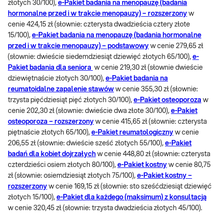
złotych 30/100),
e-Pakiet badania na menopauzę (badania
hormonalne przed i w trakcie menopauzy) – rozszerzony
w
cenie 424,15 zł (słownie: czterysta dwadzieścia cztery złote
15/100),
e-Pakiet badania na menopauzę (badania hormonalne
przed i w trakcie menopauzy) – podstawowy
w cenie 279,65 zł
(słownie: dwieście siedemdziesiąt dziewięć złotych 65/100),
e-
Pakiet badania dla seniora
w cenie 219,30 zł (słownie dwieście
dziewiętnaście złotych 30/100),
e-Pakiet badania na
reumatoidalne zapalenie stawów
w cenie 355,30 zł (słownie:
trzysta pięćdziesiąt pięć złotych 30/100),
e-Pakiet osteoporoza
w
cenie 202,30 zł (słownie: dwieście dwa złote 30/100),
e-Pakiet
osteoporoza – rozszerzony
w cenie 415,65 zł (słownie: czterysta
piętnaście złotych 65/100),
e-Pakiet reumatologiczny
w cenie
206,55 zł (słownie: dwieście sześć złotych 55/100),
e-Pakiet
badań dla kobiet dojrzałych
w cenie 448,80 zł (słownie: czterysta
czterdzieści osiem złotych 80/100),
e-Pakiet kostny
w cenie 80,75
zł (słownie: osiemdziesiąt złotych 75/100),
e-Pakiet kostny –
rozszerzony
w cenie 169,15 zł (słownie: sto sześćdziesiąt dziewięć
złotych 15/100),
e-Pakiet dla każdego (maksimum) z konsultacją
w cenie 320,45 zł (słownie: trzysta dwadzieścia złotych 45/100).