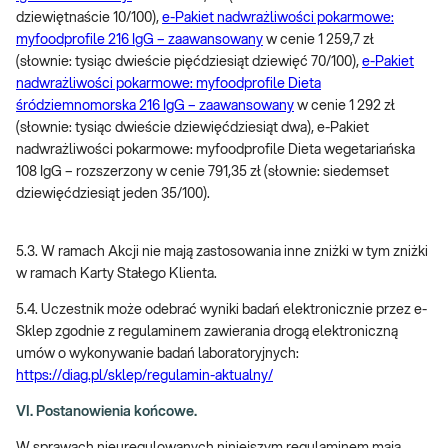
dziewiętnaście 10/100),
e-Pakiet nadwrażliwości pokarmowe:
myfoodprofile 216 IgG – zaawansowany
w cenie 1 259,7 zł
(słownie: tysiąc dwieście pięćdziesiąt dziewięć 70/100),
e-Pakiet
nadwrażliwości pokarmowe: myfoodprofile Dieta
śródziemnomorska 216 IgG – zaawansowany
w cenie 1 292 zł
(słownie: tysiąc dwieście dziewięćdziesiąt dwa), e-Pakiet
nadwrażliwości pokarmowe: myfoodprofile Dieta wegetariańska
108 IgG – rozszerzony w cenie 791,35 zł (słownie: siedemset
dziewięćdziesiąt jeden 35/100).
5.3. W ramach Akcji nie mają zastosowania inne zniżki w tym zniżki
w ramach Karty Stałego Klienta.
5.4. Uczestnik może odebrać wyniki badań elektronicznie przez e-
Sklep zgodnie z regulaminem zawierania drogą elektroniczną
umów o wykonywanie badań laboratoryjnych:
https://diag.pl/sklep/regulamin-aktualny/
VI. Postanowienia końcowe.