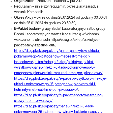
Organizator
– znaczenie nadano w pkt 2.1.;
Regulamin
– niniejszy regulamin, określający zasady i
warunki Kampanii;
Okres Akcji
– okres od dnia 25.01.2024 od godziny 00.00.01
do dnia 25.01.2024 do godziny 23.59.59;
E-Pakiet badań
– grupy Badań Laboratoryjnych albo grupy
Badań Laboratoryjnych wraz z Konsultacją w/w badań,
wskazane na stronach: https://diag.pl/sklep/pakiety/e-
pakiet-stany-zapalne-jelit/,
https://diag.pl/sklep/pakiety/panel-pasozytow-ukladu-
pokarmowego-9-patogenow-met-real-time-pcr-
jakosciowo/
,
https://diag.pl/sklep/pakiety/e-pakiet-
wysylkowy-panel-infekcji-ukladu-pokarmowego-6-
patogenow-pierwotniaki-met-real-time-pcr-jakosciowo/
,
https://diag.pl/sklep/pakiety/e-pakiet-wysylkowy-infekcje-
ukladu-pokarmowego-15-patogenow-pierwotniaki-i-
helminty-met-real-time-pcr-jakosciowo/
,
https://diag.pl/sklep/pakiety/e-pakiet-sportowy-trening-
silowy-lub-interwalowy/
,
https://diag.pl/sklep/pakiety/panel-infekcji-ukladu-
pokarmowego-25-patogenow-wirusy-bakterie-pasozyty-