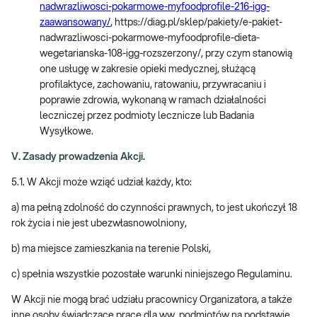
nadwrazliwosci-pokarmowe-myfoodprofile-216-igg-
zaawansowany/
, https://diag.pl/sklep/pakiety/e-pakiet-
nadwrazliwosci-pokarmowe-myfoodprofile-dieta-
wegetarianska-108-igg-rozszerzony/, przy czym stanowią
one usługę w zakresie opieki medycznej, służącą
profilaktyce, zachowaniu, ratowaniu, przywracaniu i
poprawie zdrowia, wykonaną w ramach działalności
leczniczej przez podmioty lecznicze lub Badania
Wysyłkowe.
V. Zasady prowadzenia Akcji.
5.1. W Akcji może wziąć udział każdy, kto:
a) ma pełną zdolność do czynności prawnych, to jest ukończył 18
rok życia i nie jest ubezwłasnowolniony,
b) ma miejsce zamieszkania na terenie Polski,
c) spełnia wszystkie pozostałe warunki niniejszego Regulaminu.
W Akcji nie mogą brać udziału pracownicy Organizatora, a także
inne osoby świadczące pracę dla ww. podmiotów na podstawie