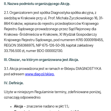
II. Nazwa podmiotu organizującego Akcję.
2.1. Organizatorem jest spółka Diagnostyka spółka akcyjna, z
siedzibą w Krakowie przy ul. Prof. Michała Życzkowskiego 16, 31-
864 Kraków, wpisana do rejestru przedsiębiorców Krajowego
Rejestru Sądowego prowadzonego przez Sąd Rejonowy dla
Krakowa -Śródmieścia w Krakowie, XI Wydział Gospodarczy
Krajowego Rejestru Sądowego, pod numerem KRS 0000918455,
REGON 356366975, NIP 675-126-50-09, kapitał zakładowy
33.756.500 zł, numer BDO 000002130.
III. Obszar, na którym organizowana jest Akcja.
3.1. Akcja prowadzona jest w ramach e-Sklepu DIAGNOSTYKA
pod adresem
www.diag.pl/sklep.
IV. Definicje.
Użyte w niniejszym Regulaminie terminy, zdefiniowane poniżej,
oznaczają odpowiednio:
Akcja
– znaczenie nadano w pkt 1.1.;