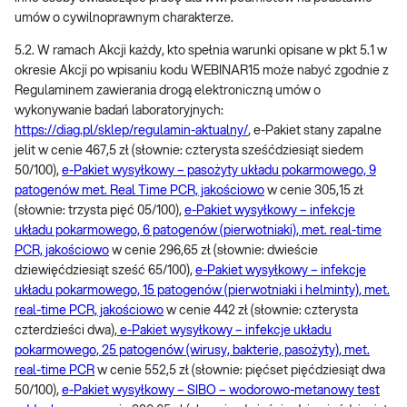
umów o cywilnoprawnym charakterze.
5.2. W ramach Akcji każdy, kto spełnia warunki opisane w pkt 5.1 w
okresie Akcji po wpisaniu kodu WEBINAR15 może nabyć zgodnie z
Regulaminem zawierania drogą elektroniczną umów o
wykonywanie badań laboratoryjnych:
https://diag.pl/sklep/regulamin-aktualny/
, e-Pakiet stany zapalne
jelit w cenie 467,5 zł (słownie: czterysta sześćdziesiąt siedem
50/100),
e-Pakiet wysyłkowy – pasożyty układu pokarmowego, 9
patogenów met. Real Time PCR, jakościowo
w cenie 305,15 zł
(słownie: trzysta pięć 05/100),
e-Pakiet wysyłkowy – infekcje
układu pokarmowego, 6 patogenów (pierwotniaki), met. real-time
PCR, jakościowo
w cenie 296,65 zł (słownie: dwieście
dziewięćdziesiąt sześć 65/100),
e-Pakiet wysyłkowy – infekcje
układu pokarmowego, 15 patogenów (pierwotniaki i helminty), met.
real-time PCR, jakościowo
w cenie 442 zł (słownie: czterysta
czterdzieści dwa),
e-Pakiet wysyłkowy – infekcje układu
pokarmowego, 25 patogenów (wirusy, bakterie, pasożyty), met.
real-time PCR
w cenie 552,5 zł (słownie: pięćset pięćdziesiąt dwa
50/100),
e-Pakiet wysyłkowy – SIBO – wodorowo-metanowy test