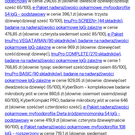
oddechowy
w cenie 296,65 zł (słownie: dwieście dziewięćdziesiąt
sześć 65/100),
e-Pakiet nadwrażliwości pokarmowe: myfoodprofile
54 IgG – podstawowy
w cenie 396,1 zł (słownie: trzysta
dziewięćdziesiąt sześć 10/100),
ImuPro SCREEN+ (44 składniki),
badanie na nadwrażliwości pokarmowe IgG-zależne
w cenie
476,85 zł (słownie: czterysta siedemset sześć 85/100),
e-Pakiet
ImuPro VEGATARIAN (90 składników), badanie na nadwrażliwości
pokarmowe IgG-zależne
w cenie 969 zł (słownie: dziewięćset
sześćdziesiąt dziewięć),
ImuPro COMPLETE (270 składników),
badanie na nadwrażliwości pokarmowe IgG-zależne
w cenie 1
768,85 zł (słownie: tysiąc siedemset sześćdziesiąt osiem 85/100),
ImuPro BASIC (90 składników), badanie na nadwrażliwości
pokarmowe IgG-zależne
w cenie 929,05 zł (słownie: dziewięćset
dwadzieścia dziewięć 05/100), KyberBiom – kompleksowe badanie
mikrobioty jelit w cenie 880,6 zł (słownie: osiemset osiemdziesiąt
60/100), KyberKompakt PRO, badanie mikrobioty jelit w cenie 646
zł (słownie: sześćset czterdzieści sześć),
e-Pakiet nadwrażliwości
pokarmowe: myfoodprofile Dieta śródziemnomorska 54 IgG –
podstawowy
w cenie 419,9 zł (słownie: czterysta dziewiętnaście
90/100),
e-Pakiet nadwrażliwości pokarmowe: myfoodprofile 108
IgG – rozszerzony
w cenie 719,1 zł (słownie: siedemset