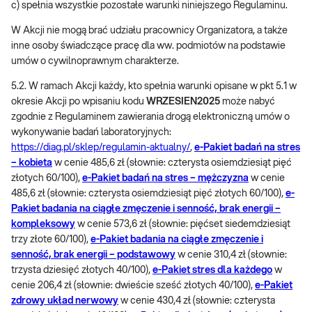
c) spełnia wszystkie pozostałe warunki niniejszego Regulaminu.
W Akcji nie mogą brać udziału pracownicy Organizatora, a także
inne osoby świadczące pracę dla ww. podmiotów na podstawie
umów o cywilnoprawnym charakterze.
5.2. W ramach Akcji każdy, kto spełnia warunki opisane w pkt 5.1 w
okresie Akcji po wpisaniu kodu
WRZESIEN2025
może nabyć
zgodnie z Regulaminem zawierania drogą elektroniczną umów o
wykonywanie badań laboratoryjnych:
https://diag.pl/sklep/regulamin-aktualny/
,
e-Pakiet badań
na
stres
– kobieta
w cenie 485,6 zł (słownie: czterysta osiemdziesiąt pięć
złotych 60/100),
e-Pakiet badań na stres – mężczyzna
w cenie
485,6 zł (słownie: czterysta osiemdziesiąt pięć złotych 60/100),
e-
Pakiet badania na ciągłe zmęczenie i senność, brak energii –
kompleksowy
w cenie 573,6 zł (słownie: pięćset siedemdziesiąt
trzy złote 60/100),
e-Pakiet badania na ciągłe zmęczenie i
senność, brak energii – podstawowy
w cenie 310,4 zł (słownie:
trzysta dziesięć złotych 40/100),
e-Pakiet stres dla każdego
w
cenie 206,4 zł (słownie: dwieście sześć złotych 40/100),
e-Pakiet
zdrowy układ nerwowy
w cenie 430,4 zł (słownie: czterysta