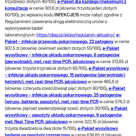
trzydzieści złotych 40/100),
e-Pakiet dla każdego (maksimum) z
konsultacją
w cenie 301,6 zł (słownie: trzysta jeden złotych
60/100), po wpisaniu kodu
INFEKCJE15
może nabyć zgodnie z
Regulaminem zawierania drogą elektroniczną umów o
wykonywanie badań
laboratoryjnych:
https://diag.pl/sklep/regulamin-aktualny/
,
e-
Pakiet – infekcje przewodu pokarmowego, 22 patogeny
w cenie
807,5 zł (słownie: osiemset siedem złotych 50/100),
e-Pakiet
wysyłkowy – infekcje układu pokarmowego, 6 patogenów
(pierwotniaki), met. real-time PCR, jakościowo
w cenie 313,65 zł
(słownie: trzysta trzynaście złotych 65/100)
,
e-Pakiet wysyłkowy
– infekcje układu pokarmowego, 15 patogenów (pierwotniaki i
helminty), met. real-time PCR, jakościowo
w cenie 465,8 zł
(słownie: czterysta sześćdziesiąt pięć złotych 80/100)
,
e-Pakiet
wysyłkowy – infekcje układu pokarmowego, 25 patogenów
(wirusy, bakterie, pasożyty), met. real-time PCR
w cenie 576,3 zł
(słownie: pięćset siedemdziesiąt sześć złotych 30/100)
,
e-Pakiet
wysyłkowy – pasożyty układu pokarmowego, 9 patogenów
met. Real Time PCR, jakościowo
w cenie 322,15 zł (słownie:
trzysta dwadzieścia dwa złote 15/100)
,
e-Pakiet wysyłkowy
badania na pasożyty rozszerzony
w cenie 636,65 zł (słownie: