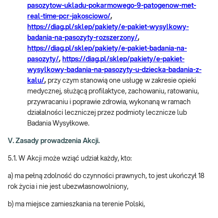
pasozytow-ukladu-pokarmowego-9-patogenow-met-
real-time-pcr-jakosciowo/
,
https://diag.pl/sklep/pakiety/e-pakiet-wysylkowy-
badania-na-pasozyty-rozszerzony/
,
https://diag.pl/sklep/pakiety/e-pakiet-badania-na-
pasozyty/
,
https://diag.pl/sklep/pakiety/e-pakiet-
wysylkowy-badania-na-pasozyty-u-dziecka-badania-z-
kalu/
,
przy czym stanowią one usługę w zakresie opieki
medycznej, służącą profilaktyce, zachowaniu, ratowaniu,
przywracaniu i poprawie zdrowia, wykonaną w ramach
działalności leczniczej przez podmioty lecznicze lub
Badania Wysyłkowe.
V. Zasady prowadzenia Akcji.
5.1. W Akcji może wziąć udział każdy, kto:
a) ma pełną zdolność do czynności prawnych, to jest ukończył 18
rok życia i nie jest ubezwłasnowolniony,
b) ma miejsce zamieszkania na terenie Polski,