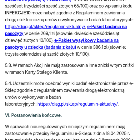
sześćset trzydzieści sześć złotych 65/100) oraz po wpisaniu kodu
INFEKCJE10
może nabyć zgodnie z Regulaminem zawierania
drogą elektroniczną umów o wykonywanie badań laboratoryjnych:
https://diag.pl/sklep/regulamin-aktualny/
,
e-Pakiet badania na
pasożyty
w cenie 269,1 zł (słownie: dwieście sześćdziesiąt
dziewięć złotych 10/100),
e-Pakiet wysyłkowy badania na
pasożyty u dziecka (badania z kału)
w cenie 386,1 zł (słownie:
trzysta osiemdziesiąt sześć złotych 10/100).
5.3. W ramach Akcji nie mają zastosowania inne zniżki w tym zniżki
w ramach Karty Stałego Klienta.
5.4. Uczestnik może odebrać wyniki badań elektronicznie przez e-
Sklep zgodnie z regulaminem zawierania drogą elektroniczną
umów o wykonywanie badań
laboratoryjnych:
https://diag.pl/sklep/regulamin-aktualny/
.
VI. Postanowienia końcowe.
W sprawach nieuregulowanych niniejszym regulaminem mają
zastosowanie przepisy Regulaminu e-Sklepu z dnia 18.04.2025 r.