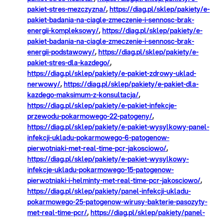
pakiet-stres-mezczyzna/
,
https://diag.pl/sklep/pakiety/e-
pakiet-badania-na-ciagle-zmeczenie-i-sennosc-brak-
energii-kompleksowy/
,
https://diag.pl/sklep/pakiety/e-
pakiet-badania-na-ciagle-zmeczenie-i-sennosc-brak-
energii-podstawowy/
,
https://diag.pl/sklep/pakiety/e-
pakiet-stres-dla-kazdego/
,
https://diag.pl/sklep/pakiety/e-pakiet-zdrowy-uklad-
nerwowy/
,
https://diag.pl/sklep/pakiety/e-pakiet-dla-
kazdego-maksimum-z-konsultacja/
,
https://diag.pl/sklep/pakiety/e-pakiet-infekcje-
przewodu-pokarmowego-22-patogeny/
,
https://diag.pl/sklep/pakiety/e-pakiet-wysylkowy-panel-
infekcji-ukladu-pokarmowego-6-patogenow-
pierwotniaki-met-real-time-pcr-jakosciowo/
,
https://diag.pl/sklep/pakiety/e-pakiet-wysylkowy-
infekcje-ukladu-pokarmowego-15-patogenow-
pierwotniaki-i-helminty-met-real-time-pcr-jakosciowo/
,
https://diag.pl/sklep/pakiety/panel-infekcji-ukladu-
pokarmowego-25-patogenow-wirusy-bakterie-pasozyty-
met-real-time-pcr/
,
https://diag.pl/sklep/pakiety/panel-