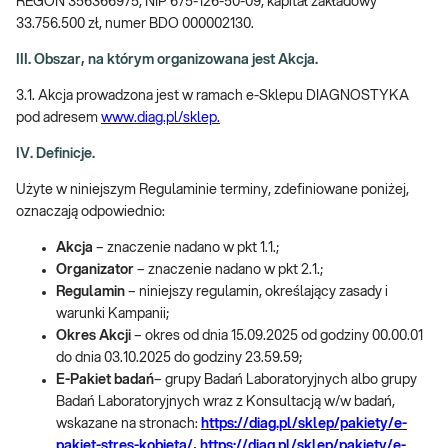
REGON 356366975, NIP 675-126-50-09, kapitał zakładowy
33.756.500 zł, numer BDO 000002130.
III. Obszar, na którym organizowana jest Akcja.
3.1. Akcja prowadzona jest w ramach e-Sklepu DIAGNOSTYKA
pod adresem
www.diag.pl/sklep.
IV. Definicje.
Użyte w niniejszym Regulaminie terminy, zdefiniowane poniżej,
oznaczają odpowiednio:
Akcja
– znaczenie nadano w pkt 1.1.;
Organizator
– znaczenie nadano w pkt 2.1.;
Regulamin
– niniejszy regulamin, określający zasady i
warunki Kampanii;
Okres Akcji
– okres od dnia 15.09.2025 od godziny 00.00.01
do dnia 03.10.2025 do godziny 23.59.59;
E-Pakiet badań
– grupy Badań Laboratoryjnych albo grupy
Badań Laboratoryjnych wraz z Konsultacją w/w badań,
wskazane na stronach:
https://diag.pl/sklep/pakiety/e-
pakiet-stres-kobieta/
,
https://diag.pl/sklep/pakiety/e-