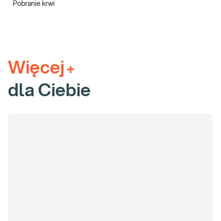
Pobranie krwi
· Rozdrażnienie, kołatanie serca, biegunki, które
charakterystyczne są także dla chorób tarczycy;
· Spadek odporności i zwiększona zapadalność na infekcje,
występujące także przy niedoborze witaminy D;
Więcej
+
· Dolegliwości żołądkowo-jelitowe.
dla Ciebie
W pakiecie badań skutków stresu dla kobiet uwzględniono
diagnostykę różnicową skutków stresu i chorób, które mogą
wywoływać podobne objawy.
Poznaj znaczenie uwzględnionych w
pakiecie badań stresu u kobiet:
»
Morfologia krwi
jest badaniem, które pozwala ocenić ogólną
kondycję organizmu kobiety oraz wnosi wiele istotnych informacji
na temat niedoborów pierwiastków lub witamin będących
przyczyną anemii oraz etiologii toczących się infekcji. Pozwala
także na wykluczenie choroby nowotworowej układu
krwiotwórczego lub zaburzeń odporności.