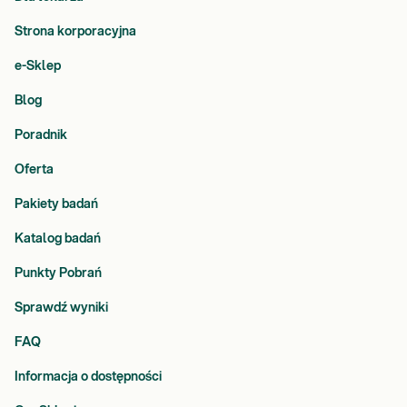
Wybierz w koszyku opcję „Pobranie w domu” – usługa wyświetla
się, jeśli wybrany przez Ciebie punkt pobrań znajduje się w
Strona korporacyjna
obsługiwanej miejscowości.
e-Sklep
Blog
Poradnik
Oferta
Pakiety badań
Katalog badań
Punkty Pobrań
Sprawdź wyniki
FAQ
Informacja o dostępności