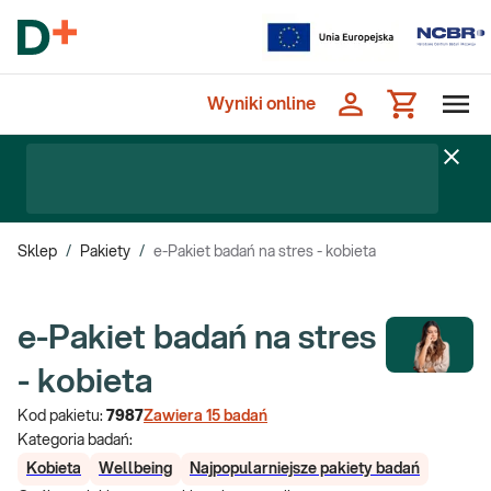
Wyniki online
Sklep
/
Pakiety
/
e-Pakiet badań na stres - kobieta
e-Pakiet badań na stres
- kobieta
Kod pakietu:
7987
Zawiera
15
badań
Kategoria badań:
Kobieta
Wellbeing
Najpopularniejsze pakiety badań