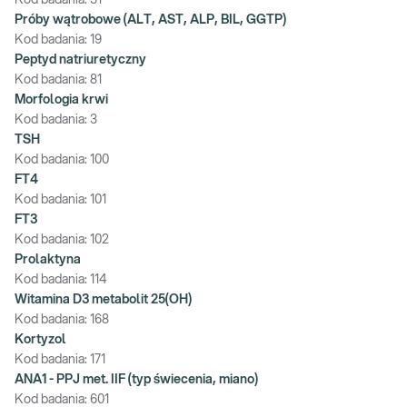
Kod badania:
31
Próby wątrobowe (ALT, AST, ALP, BIL, GGTP)
Kod badania:
19
Peptyd natriuretyczny
Kod badania:
81
Morfologia krwi
Kod badania:
3
TSH
Kod badania:
100
FT4
Kod badania:
101
FT3
Kod badania:
102
Prolaktyna
Kod badania:
114
Witamina D3 metabolit 25(OH)
Kod badania:
168
Kortyzol
Kod badania:
171
ANA1 - PPJ met. IIF (typ świecenia, miano)
Kod badania:
601