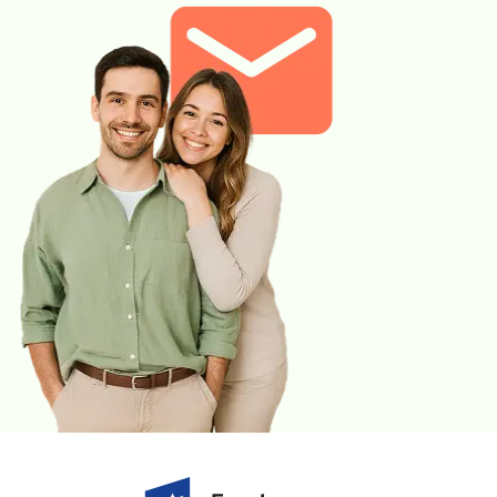
cukrzycą i w podeszłym wieku; wykorzystywane jest również w
monitorowaniu leczenia niewydolności serca.
»
TSH, fT3 i fT4.
TSH jest hormonem nadzorującym pracę
tarczycy, natomiast fT3 i fT4 są wolnymi frakcjami hormonów
produkowanych przez tarczycę. Na podstawie zależności stężeń
TSH, fT3 i fT4 wnioskuje się o nadczynności lub niedoczynności
tarczycy, które mogą objawiać się odpowiednio rozdrażnieniem,
kołataniem serca, biegunkami lub zmęczeniem, przybieraniem na
wadze i problemami skórnymi. Choroba tarczycy może
odpowiadać także za stany depresyjne, pogorszenie koncentracji,
pamięci i wyników w życiu zawodowym, za które w pierwszej
kolejności możemy obwiniać stres.
»
Witamina D metabolit 25(OH)
to uznany wskaźnik gospodarki
wapniowo-fosforanowej i obrotu kostnego oraz ważny element
diagnostyki krzywicy i osteoporozy. Dla niedoboru witaminy D poza
zmianami w strukturze kości, charakterystyczna jest również
zwiększona częstotliwość zapadania na infekcje układu
oddechowego, nadciśnienie tętnicze, trudno gojące się rany,
pogorszenie wyglądu włosów i ich nadmierne wypadanie, wysypki,