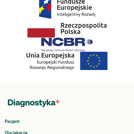
swędzenie skóry, a nawet zaburzenia płodności. Objawy typu:
uczucie zmęczenia, obniżony nastrój, depresja i wzmożona
nerwowość towarzysząca niedoborowi witaminy, mogą wynikać
również z przewlekłego narażenia na stres.
»
ANA1 – PPJ met. IIF (typ świecenia, miano)
to badanie w
kierunku chorób autoimmunologicznych, których jednym ze
wspólnych objawów jest zmęczenie, występujące także w skutek
przedłużającego się stresu.
Ze względu na szereg wzajemnych zależności występujących
między analizowanymi parametrami, uzyskane wyniki badań należy
skonsultować z lekarzem.
Gdzie możesz zrealizować to badanie:
Wszystkie punkty pobrań Diagnostyki
Zamów badanie i zrealizuj je w dowolnym punkcie pobrań.
Pacjent
Pobranie w Twoim domu
Dla lekarza