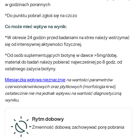
w godzinach porannych
Stres można zdefiniować jako stan napięcia psychicznego lub
*Do punktu pobrań zgłoś się na czczo
niepokoju wywołanego trudną sytuacją życiową lub zawodową.
Stres jest naturalną reakcją organizmu, która skłania nas do
Co może mieć wpływ na wynik:
wychodzenia naprzeciw postawionym nam wyzwaniom lub/i
*W okresie 24 godzin przed badaniami na stres należy wstrzymać
zagrożeniom. Każdy człowiek reaguje na stres w indywidualny
się od intensywnej aktywności fizycznej.
sposób, niemniej jednak szczególnie długotrwałe narażenie na
stres może wywoływać niepokojące – psychiczne i somatyczne
*Od osób suplementujących biotynę w dawce >5mg/dobę,
objawy. Objawy te w wielu przypadkach mogą być niespecyficzne,
materiał do badań należy pobierać najwcześniej po 8 godz. od
mogą również wynikać z innych chorób, które niezależnie od
ostatniego zażycia biotyny.
narażenia na stres mogą równocześnie rozwijać się w organizmie
człowieka. Dlatego też laboratoryjne badania skutków stresu dla
Miesiączka wpływa nieznacznie
na wartości parametrów
kobiet są jak najbardziej wskazane w przypadku występowania
czerwonokrwinkowych oraz płytkowych (morfologia krwi),
niepokojących objawów, ale również profilaktycznie.
ostatecznie nie ma jednak wpływu na wartość diagnostyczną
wyniku.
Jakie wykonać badania na stres u kobiety?
Rytm dobowy
e-Pakiet badań stres - kobieta
uwzględnia badania laboratoryjne,
umożliwiające ogólną ocenę stanu zdrowia kobiety oraz ocenę
Zmienność dobowa; zachowywać porę pobrania
wpływu stresu na poszczególne układy i narządy. Zawarte w