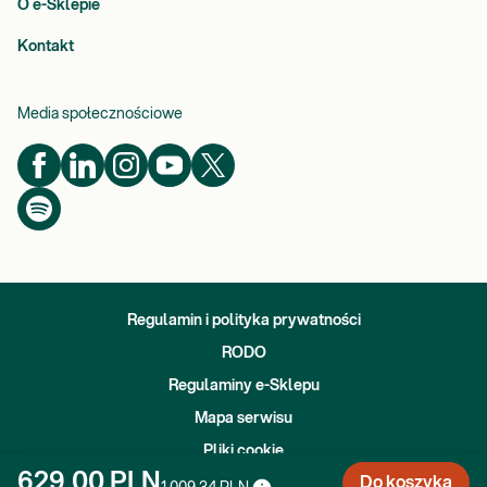
O e-Sklepie
Kontakt
Media społecznościowe
Regulamin i polityka prywatności
RODO
Regulaminy e-Sklepu
Mapa serwisu
Pliki cookie
Copyright
2026
Diagnostyka S.A. - All rights reserved
629,00 PLN
Do koszyka