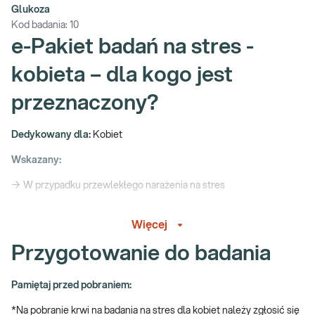
Glukoza
Kod badania:
10
e-Pakiet badań na stres -
kobieta – dla kogo jest
przeznaczony?
Dedykowany dla:
Kobiet
Wskazany:
→ W przypadku przewlekłego narażenia na stres
→ W przypadku występowania objawów, takich jak: rozdrażnienie,
Więcej
zaburzenia koncentracji, nieregularne miesiączki, zmniejszone
libido, kołatania serca, duszności, dolegliwości żołądkowo-
Przygotowanie do badania
jelitowe, utrata energii i przewlekłe zmęczenie
→ Profilaktycznie, do oceny stanu zdrowia kobiety
Pamiętaj przed pobraniem:
Stres – czym jest i jak na nas oddziałuje?
*Na pobranie krwi na badania na stres dla kobiet należy zgłosić się