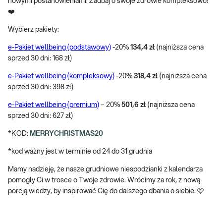
nowymi postanowieniami. Zadbaj o swoje zdrowie kompleksowo!
❤️
Wybierz pakiety:
e-Pakiet wellbeing (podstawowy)
-20%
134,4 zł
(najniższa cena
sprzed 30 dni: 168 zł)
e-Pakiet wellbeing (kompleksowy)
-20%
318,4 zł
(najniższa cena
sprzed 30 dni: 398 zł)
e-Pakiet wellbeing (premium)
– 20%
501,6 zł
(najniższa cena
sprzed 30 dni: 627 zł)
*KOD:
MERRYCHRISTMAS20
*kod ważny jest w terminie od 24 do 31 grudnia
Mamy nadzieję, że nasze grudniowe niespodzianki z kalendarza
pomogły Ci w trosce o Twoje zdrowie. Wrócimy za rok, z nową
porcją wiedzy, by inspirować Cię do dalszego dbania o siebie. 🩷