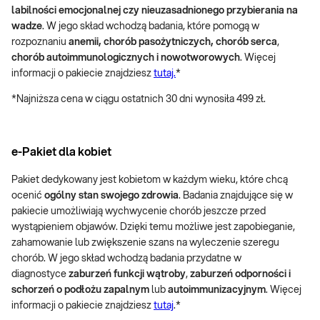
labilności emocjonalnej czy nieuzasadnionego przybierania na
wadze
. W jego skład wchodzą badania, które pomogą w
rozpoznaniu
anemii,
chorób pasożytniczych,
chorób serca
,
chorób autoimmunologicznych i nowotworowych
. Więcej
informacji o pakiecie znajdziesz
tutaj.
*
*Najniższa cena w ciągu ostatnich 30 dni wynosiła 499 zł.
e-Pakiet dla kobiet
Pakiet dedykowany jest kobietom w każdym wieku, które chcą
ocenić
ogólny stan swojego zdrowia
. Badania znajdujące się w
pakiecie umożliwiają wychwycenie chorób jeszcze przed
wystąpieniem objawów. Dzięki temu możliwe jest zapobieganie,
zahamowanie lub zwiększenie szans na wyleczenie szeregu
chorób. W jego skład wchodzą badania przydatne w
diagnostyce
zaburzeń funkcji wątroby
,
zaburzeń odporności i
schorzeń o podłożu zapalnym
lub
autoimmunizacyjnym
. Więcej
informacji o pakiecie znajdziesz
tutaj
.*