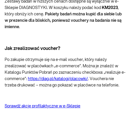
Zestawy badań w niższych cenach dostępne są wyłącznie w e-
Sklepie DIAGNOSTYKI. W koszyku należy podać kod
KM2023
,
który obniży ich cenę.
Pakiety badań można kupić dla siebie lub
w prezencie dla bliskich, ponieważ vouchery na badania nie są
imienne
.
Jak zrealizować voucher?
Po zakupie otrzymuje się na e-mail voucher, który należy
zrealizować w placówkach „e-commerce”. Można je znaleźć w
Katalogu Punktów Pobrań po zaznaczeniu checkboxa: „realizuje e-
commerce”:
https://diag.pl/katalogi/placowki/
. Vouchera nie
trzeba drukować – można go pokazać w placówce na telefonie.
Sprawdź akcje profilaktyczne w e-Sklepie