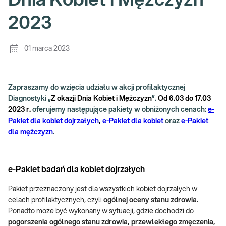
Dnia Kobiet i Mężczyzn
2023
01 marca 2023
Zapraszamy do wzięcia udziału w akcji profilaktycznej
Diagnostyki „
Z okazji Dnia Kobiet i Mężczyzn
”.
Od 6.03 do 17.03
2023 r.
oferujemy następujące pakiety w
obniżonych cenach
:
e-
Pakiet dla kobiet dojrzałych
,
e-Pakiet dla kobiet
oraz
e-Pakiet
dla mężczyzn
.
e-Pakiet badań dla kobiet dojrzałych
Pakiet przeznaczony jest dla wszystkich kobiet dojrzałych w
celach profilaktycznych, czyli
ogólnej oceny stanu zdrowia.
Ponadto może być wykonany w sytuacji, gdzie dochodzi do
pogorszenia ogólnego stanu zdrowia, przewlekłego zmęczenia,