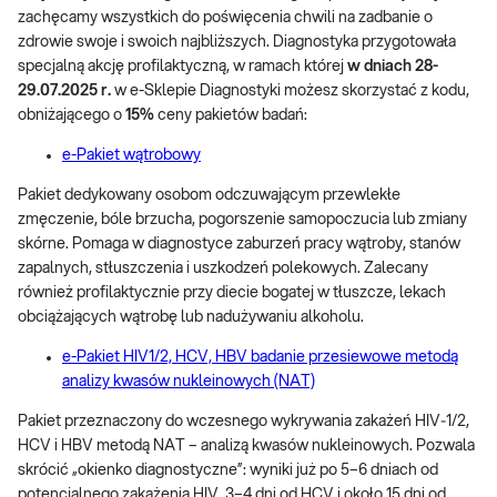
zachęcamy wszystkich do poświęcenia chwili na zadbanie o
zdrowie swoje i swoich najbliższych. Diagnostyka przygotowała
specjalną akcję profilaktyczną, w ramach której
w dniach 28-
29.07.2025 r.
w e-Sklepie Diagnostyki możesz skorzystać z kodu,
obniżającego o
15%
ceny pakietów badań:
e-Pakiet wątrobowy
Pakiet dedykowany osobom odczuwającym przewlekłe
zmęczenie, bóle brzucha, pogorszenie samopoczucia lub zmiany
skórne. Pomaga w diagnostyce zaburzeń pracy wątroby, stanów
zapalnych, stłuszczenia i uszkodzeń polekowych. Zalecany
również profilaktycznie przy diecie bogatej w tłuszcze, lekach
obciążających wątrobę lub nadużywaniu alkoholu.
e-Pakiet HIV1/2, HCV, HBV badanie przesiewowe metodą
analizy kwasów nukleinowych (NAT)
Pakiet przeznaczony do wczesnego wykrywania zakażeń HIV‑1/2,
HCV i HBV metodą NAT – analizą kwasów nukleinowych. Pozwala
skrócić „okienko diagnostyczne”: wyniki już po 5–6 dniach od
potencjalnego zakażenia HIV, 3–4 dni od HCV i około 15 dni od