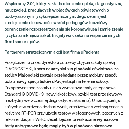
Wspieramy 2.0”, który zakłada otoczenie opieką diagnostyczną
nauczycieli, pracujących w placówkach oświatowych o
podwyższonym ryzyku epidemicznym. Jego celem jest
zmniejszenie niepewności wśród pedagogów i uczniów,
ograniczenie rozprzestrzeniania się koronawirusa i zmniejszenie
ryzyka zamknięcia szkół. Inicjatywa czeka na wsparcie innych
firm i samorządów.
Partnerem strategicznym akcji jest firma uPacjenta.
Po zgłoszeniu przez dyrektora potrzeby objęcia szkoły opieką
DIAGNOSTYKI
, kadra nauczycielska placówki oświatowej
ze
stolicy Małopolski została przebadana przez mobilny zespół
pobraniowy specjalistów uPacjenta.pl na terenie szkoły
.
Przeprowadzone zostały u nich wymazowe testy antygenowe
Standard Q COVID-19 (nowy jakościowy, szybki test przesiewowy
niezbędny we wczesnej diagnostyce zakażenia). U nauczycieli, u
których stwierdzono dodatni wynik, zrealizowane zostaną badania
real time RT-PCR przy użyciu testów wielogenowych, zgodnych z
rekomendacjami WHO.
Jeżeli będzie to wskazane wymazowe
testy antygenowe będą mogły być w placówce okresowo