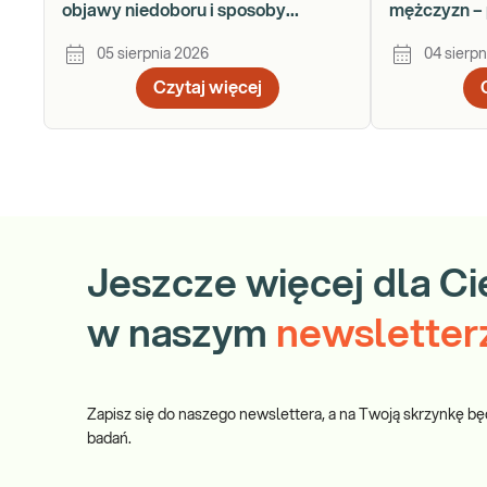
objawy niedoboru i sposoby
mężczyzn – 
uzupełniania
krok po kro
05 sierpnia 2026
04 sierpn
Czytaj więcej
Jeszcze więcej dla Ci
w naszym
newsletter
Zapisz się do naszego newslettera, a na Twoją skrzynkę bę
badań.