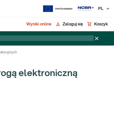
PL
Wyniki online
Zaloguj się
Koszyk
ratoryjnych
rogą elektroniczną