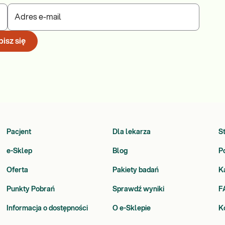
Adres e-mail
isz się
Pacjent
Dla lekarza
S
e-Sklep
Blog
P
Oferta
Pakiety badań
K
Punkty Pobrań
Sprawdź wyniki
F
Informacja o dostępności
O e-Sklepie
K