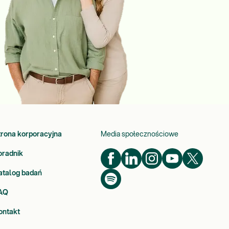
trona korporacyjna
Media społecznościowe
oradnik
atalog badań
AQ
ontakt