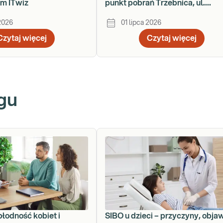
em ITwiz
punkt pobrań Trzebnica, ul.
Obornicka 41d
 2026
01 lipca 2026
Czytaj więcej
Czytaj więcej
gu
płodność kobiet i
SIBO u dzieci – przyczyny, obja