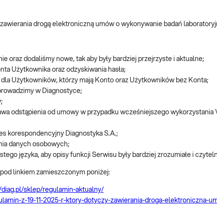
t. zawierania drogą elektroniczną umów o wykonywanie badań laboratory
 oraz dodaliśmy nowe, tak aby były bardziej przejrzyste i aktualne;
konta Użytkownika oraz odzyskiwania hasła;
dla Użytkowników, którzy mają Konto oraz Użytkowników bez Konta;
 prowadzimy w Diagnostyce;
w;
awa odstąpienia od umowy w przypadku wcześniejszego wykorzystania Vo
res korespondencyjny Diagnostyka S.A.;
ania danych osobowych;
go języka, aby opisy funkcji Serwisu były bardziej zrozumiałe i czytel
pod linkiem zamieszczonym poniżej:
//diag.pl/sklep/regulamin-aktualny/
egulamin-z-19-11-2025-r-ktory-dotyczy-zawierania-droga-elektroniczna