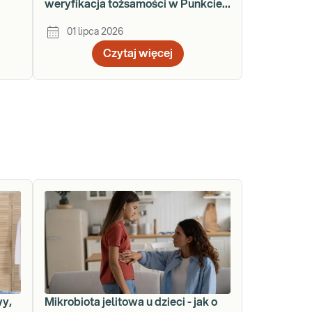
weryfikacja tożsamości w Punkcie
Pobrań
01 lipca 2026
Czytaj więcej
wy,
Mikrobiota jelitowa u dzieci - jak o