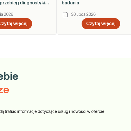
przebieg diagnostyki
badania
ku
ia 2026
30 lipca 2026
Czytaj więcej
Czytaj więcej
ebie
ze
dą trafiać informacje dotyczące usług i nowości w ofercie