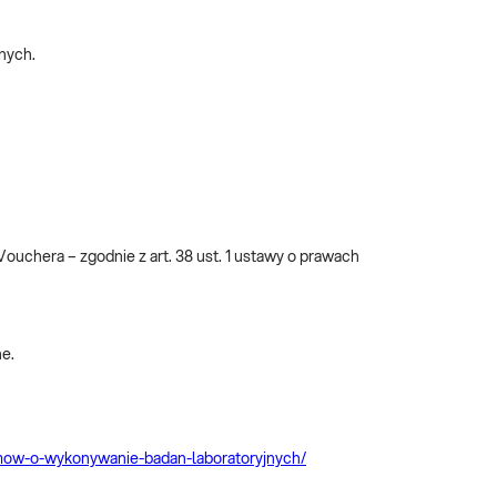
jnych.
uchera – zgodnie z art. 38 ust. 1 ustawy o prawach
ne.
-umow-o-wykonywanie-badan-laboratoryjnych/