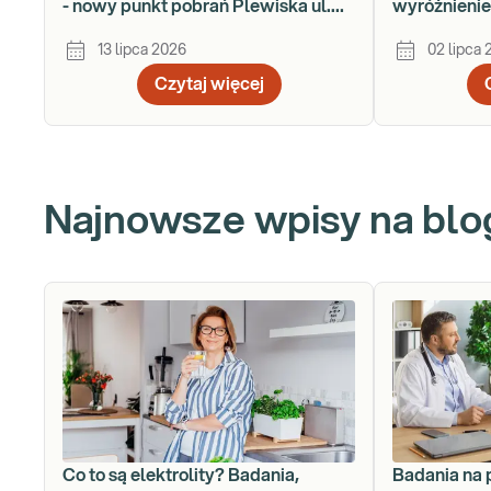
- nowy punkt pobrań Plewiska ul.
wyróżnieni
Kminkowa 200/1-2
13 lipca 2026
02 lipca
Czytaj więcej
Najnowsze wpisy na blo
Co to są elektrolity? Badania,
Badania na 