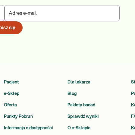
Adres e-mail
isz się
Pacjent
Dla lekarza
S
e-Sklep
Blog
P
Oferta
Pakiety badań
K
Punkty Pobrań
Sprawdź wyniki
F
Informacja o dostępności
O e-Sklepie
K