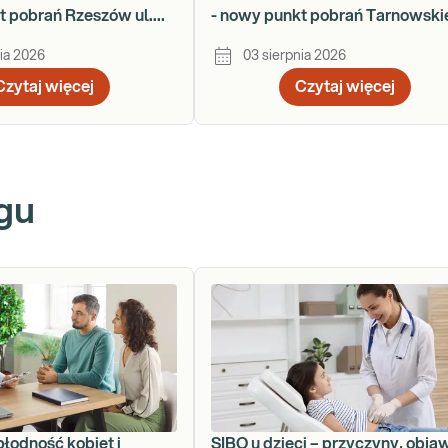
t pobrań Rzeszów ul.
- nowy punkt pobrań Tarnowski
za 78
Góry - ul. Nakielska 54
ia 2026
03 sierpnia 2026
Czytaj więcej
Czytaj więcej
gu
płodność kobiet i
SIBO u dzieci – przyczyny, obja