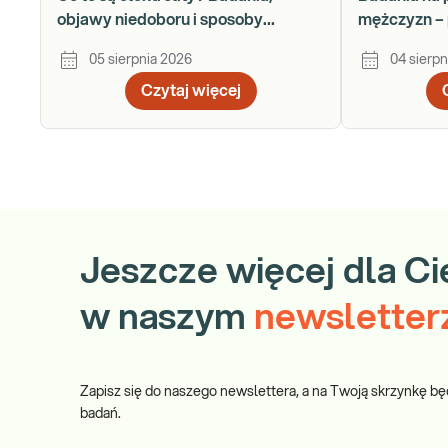
objawy niedoboru i sposoby
mężczyzn – 
uzupełniania
krok po kro
05 sierpnia 2026
04 sierpn
Czytaj więcej
Jeszcze więcej dla Ci
w naszym
newsletter
Zapisz się do naszego newslettera, a na Twoją skrzynkę bę
badań.