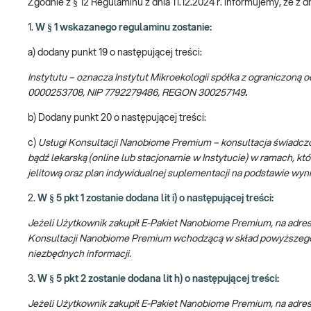
Zgodnie z § 12 Regulaminu z dnia 11.12.2024 r. informujemy, że 
1.
W § 1 wskazanego regulaminu zostanie:
a) dodany punkt 19 o następującej treści:
Instytutu – oznacza Instytut Mikroekologii spółka z ograniczoną 
0000253708, NIP 7792279486, REGON 300257149
.
b) Dodany punkt 20 o następującej treści:
c)
Usługi Konsultacji Nanobiome Premium – konsultacja świadczona
bądź lekarską (online lub stacjonarnie w Instytucie) w ramach, k
jelitową oraz plan indywidualnej suplementacji na podstawie wyn
2.
W § 5 pkt 1 zostanie dodana lit i) o następującej treści:
Jeżeli Użytkownik zakupił E-Pakiet Nanobiome Premium, na adre
Konsultacji Nanobiome Premium wchodzącą w skład powyższego pak
niezbędnych informacji.
3.
W § 5 pkt 2 zostanie dodana lit h) o następującej treści:
Jeżeli Użytkownik zakupił E-Pakiet Nanobiome Premium, na adre