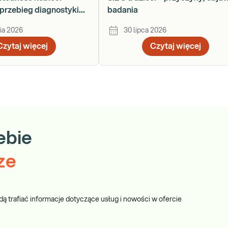
przebieg diagnostyki
badania
ku
ia 2026
30 lipca 2026
Czytaj więcej
Czytaj więcej
ebie
ze
dą trafiać informacje dotyczące usług i nowości w ofercie