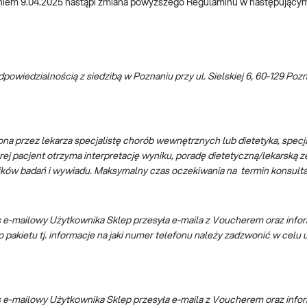
z dniem 9.04.2025 nastąpi zmiana powyższego Regulaminu w następującym
odpowiedzialnością z siedzibą w Poznaniu przy ul. Sielskiej 6, 60-129 P
 przez lekarza specjalistę chorób wewnętrznych lub dietetyka, specjal
tórej pacjent otrzyma interpretację wyniku, poradę dietetyczną/lekarską 
ików badań i wywiadu. Maksymalny czas oczekiwania na termin konsultac
s e-mailowy Użytkownika Sklep przesyła e-maila z Voucherem oraz inf
ietu tj. informacje na jaki numer telefonu należy zadzwonić w celu u
s e-mailowy Użytkownika Sklep przesyła e-maila z Voucherem oraz inf