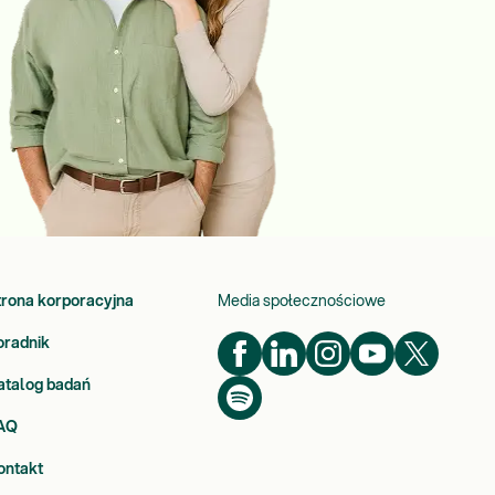
trona korporacyjna
Media społecznościowe
oradnik
atalog badań
AQ
ontakt