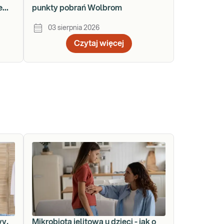
e
punkty pobrań Wolbrom
03 sierpnia 2026
Czytaj więcej
wy,
Mikrobiota jelitowa u dzieci - jak o