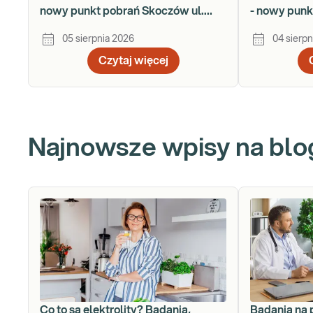
nowy punkt pobrań Skoczów ul.
- nowy punk
Gustawa Morcinka 18a
Łukasiewic
05 sierpnia 2026
04 sierpn
Czytaj więcej
Najnowsze wpisy na blo
Co to są elektrolity? Badania,
Badania na 