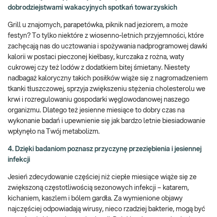
dobrodziejstwami wakacyjnych spotkań towarzyskich
Grill u znajomych, parapetówka, piknik nad jeziorem, a może
festyn? To tylko niektóre z wiosenno-letnich przyjemności, które
zachęcają nas do ucztowania i spożywania nadprogramowej dawki
kalorii w postaci pieczonej kiełbasy, kurczaka z rożna, waty
cukrowej czy też lodów z dodatkiem bitej śmietany. Niestety
nadbagaż kaloryczny takich posiłków wiąże się z nagromadzeniem
tkanki tłuszczowej, sprzyja zwiększeniu stężenia cholesterolu we
krwi i rozregulowaniu gospodarki węglowodanowej naszego
organizmu. Dlatego też jesienne miesiące to dobry czas na
wykonanie badań i upewnienie się jak bardzo letnie biesiadowanie
wpłynęło na Twój metabolizm.
4. Dzięki badaniom poznasz przyczynę przeziębienia i jesiennej
infekcji
Jesień zdecydowanie częściej niż ciepłe miesiące wiąże się ze
zwiększoną częstotliwością sezonowych infekcji – katarem,
kichaniem, kaszlem i bólem gardła. Za wymienione objawy
najczęściej odpowiadają wirusy, nieco rzadziej bakterie, mogą być