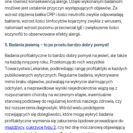
one również konsekwencją alergii. Dzięki wykonanym badaniom
możliwe jest ustalenie przyczyn występujących objawów. Za
wzrost stężenia białka CRP i ilości neutrofili zwykle odpowiadają
bakterie, wzrost ilości limfocytów kojarzymy zwykle z wirusami,
natomiast wzrost poziomu przeciwciał IgE i zwiększenie ilości
eozynofili to obserwowane efekty alergii.
5. Badania jesienią – to po prostu bardzo dobry pomysł!
Badania profilaktyczne to bardzo dobry pomysł na jesień, ale także
na każdą inną porę roku. Przekonują do nich wszystkie
Towarzystwa Lekarskie, podkreślając rangę profilaktyki w każdych
publikowanych wytycznych. Regularne badania, wykonywane
mimo braku objawów, pozwalają na wykrycie alarmujących
odchyleń, a nieprawidłowe wyniki niejednokrotnie wiążą się z
rozpoznaniem choroby na wczesnym etapie, ewentualnie
stanowią podstawę do regularnej kontroli naszego zdrowia, czy
też rozszerzenia diagnostyki. Wśród wielu podstępnie
rozwijających się dolegliwości, które mogą wykryć badania
profilaktyczne wymienia się zaburzenia lipidowe prowadzące do
miażdżycy
,
cukrzycę typu 2
, czy też dnę moczanową objawiającą