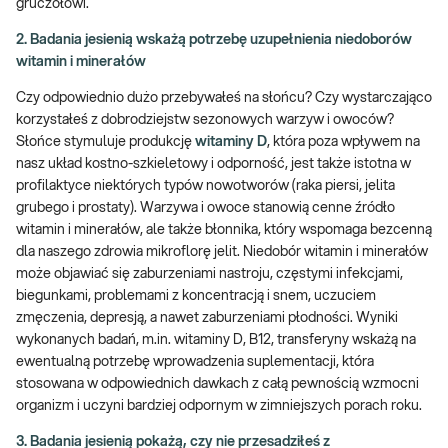
gruczołowi.
2. Badania jesienią wskażą potrzebę uzupełnienia niedoborów
witamin i minerałów
Czy odpowiednio dużo przebywałeś na słońcu? Czy wystarczająco
korzystałeś z dobrodziejstw sezonowych warzyw i owoców?
Słońce stymuluje produkcję
witaminy D
, która poza wpływem na
nasz układ kostno-szkieletowy i odporność, jest także istotna w
profilaktyce niektórych typów nowotworów (raka piersi, jelita
grubego i prostaty). Warzywa i owoce stanowią cenne źródło
witamin i minerałów, ale także błonnika, który wspomaga bezcenną
dla naszego zdrowia mikroflorę jelit. Niedobór witamin i minerałów
może objawiać się zaburzeniami nastroju, częstymi infekcjami,
biegunkami, problemami z koncentracją i snem, uczuciem
zmęczenia, depresją, a nawet zaburzeniami płodności. Wyniki
wykonanych badań, m.in. witaminy D, B12, transferyny wskażą na
ewentualną potrzebę wprowadzenia suplementacji, która
stosowana w odpowiednich dawkach z całą pewnością wzmocni
organizm i uczyni bardziej odpornym w zimniejszych porach roku.
3. Badania jesienią pokażą, czy nie przesadziłeś z