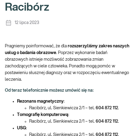
Racibórz
12 lipca 2023
Pragniemy poinformować, że dla
rozszerzyliśmy zakres naszych
usług o badania obrazowe
. Poprzez wykonanie badań
obrazowych istnieje możliwość zobrazowania zmian
zachodzących w ciele człowieka. Ponadto mogą pomóc w
postawieniu słusznej diagnozy oraz w rozpoczęciu ewentualnego
leczenia.
Od teraz telefonicznie możesz umówić się na:
Rezonans magnetyczny
:
Racibórz, ul. Sienkiewicza 2/1 – tel.
604 872 112
.
Tomografię komputerową
:
Racibórz, ul. Sienkiewicza 2/1 – tel.
604 872 112
.
USG
:
Racibórz, ul. Sienkiewicza 2/1 – tel.
604 872 112
.