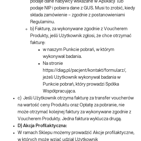
podaje dane nabywcy wskazane w Aplikacji lub
podaje NIP i pobiera dane z GUS. Musi to zrobić, kiedy
składa zamówienie – zgodnie z postanowieniami
Regulaminu.
b) Fakturę, za wykonywane zgodnie z Voucherem
Produkty, jeśli Użytkownik zgłosi, że chce otrzymać
fakturę:
w naszym Punkcie pobrań, w którym
wykonywał badania.
Na stronie
https://diag.pl/pacjent/kontakt/formularz/,
jeżeli Użytkownik wykonywał badania w
Punkcie pobrań, który prowadzi Spółka
Współpracująca.
c) Jeśli Użytkownik otrzyma fakturę za transfer voucherów
na wartość ceny Produktu oraz Opłatę za pobranie, nie
może otrzymać kolejnej faktury za wykonywane zgodnie z
Voucherem Produkty. Jedna faktura wyklucza drugą.
D) Akcja Profilaktyczna:
W ramach Sklepu możemy prowadzić Akcje profilaktyczne,
w których może wziąć udział Użytkownik