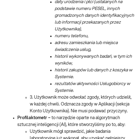
daty urodzenia i płci (ustalanych na
podstawie numeru PESEL, innych
gromadzonych danych identyfikacyjnych
lub informacji przekazanych przez
Użytkownika),
numeru telefonu,
adresu zamieszkania lub miejsca
świadczenia usług,
historii wykonywanych badań, w tym ich
wyników,
historii zakupów lub danych z koszyka w
Systemie.
rezultatów aktywności Usługobiorcy w
Systemie.
3. Użytkownik może odwołać zgody, których udzielił,
w każdej chwili. Odznacza zgody w Aplikacji (sekcja
Konto Użytkownika). Nie musi podawać przyczyny.
Profilaktometr –
to narzędzie oparte na algorytmach
sztucznej inteligencji (AI), które stworzyliśmy po to, aby:
Użytkownik mógł sprawdzić, jakie badania
laboratoryjne już wykonał, aby uzyskać pełniejszy