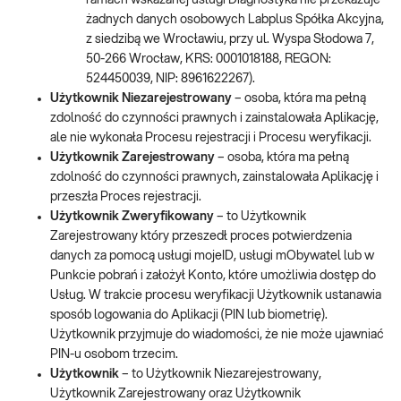
ramach wskazanej usługi Diagnostyka nie przekazuje
żadnych danych osobowych Labplus Spółka Akcyjna,
z siedzibą we Wrocławiu, przy ul. Wyspa Słodowa 7,
50-266 Wrocław, KRS: 0001018188, REGON:
524450039, NIP: 8961622267).
Użytkownik Niezarejestrowany
– osoba, która ma pełną
zdolność do czynności prawnych i zainstalowała Aplikację,
ale nie wykonała Procesu rejestracji i Procesu weryfikacji.
Użytkownik Zarejestrowany
– osoba, która ma pełną
zdolność do czynności prawnych, zainstalowała Aplikację i
przeszła Proces rejestracji.
Użytkownik Zweryfikowany
– to Użytkownik
Zarejestrowany który przeszedł proces potwierdzenia
danych za pomocą usługi mojeID, usługi mObywatel lub w
Punkcie pobrań i założył Konto, które umożliwia dostęp do
Usług. W trakcie procesu weryfikacji Użytkownik ustanawia
sposób logowania do Aplikacji (PIN lub biometrię).
Użytkownik przyjmuje do wiadomości, że nie może ujawniać
PIN-u osobom trzecim.
Użytkownik
– to Użytkownik Niezarejestrowany,
Użytkownik Zarejestrowany oraz Użytkownik