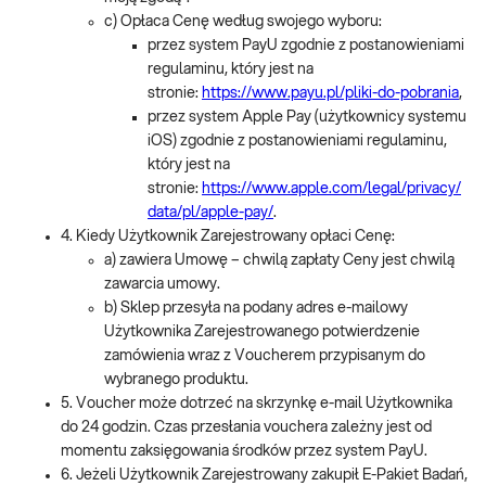
c) Opłaca Cenę według swojego wyboru:
przez system PayU zgodnie z postanowieniami
regulaminu, który jest na
stronie:
https://www.payu.pl/pliki-do-pobrania
,
przez system Apple Pay (użytkownicy systemu
iOS) zgodnie z postanowieniami regulaminu,
który jest na
stronie:
https://www.apple.com/legal/privacy/
data/pl/apple-pay/
.
4. Kiedy Użytkownik Zarejestrowany opłaci Cenę:
a) zawiera Umowę – chwilą zapłaty Ceny jest chwilą
zawarcia umowy.
b) Sklep przesyła na podany adres e-mailowy
Użytkownika Zarejestrowanego potwierdzenie
zamówienia wraz z Voucherem przypisanym do
wybranego produktu.
5. Voucher może dotrzeć na skrzynkę e-mail Użytkownika
do 24 godzin. Czas przesłania vouchera zależny jest od
momentu zaksięgowania środków przez system PayU.
6. Jeżeli Użytkownik Zarejestrowany zakupił E-Pakiet Badań,