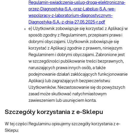
Regulamin-swiadczenia-uslug-droga-elektroniczna-
przez-Diagnostyka-S.A.-oraz-Labplus-S.A.-we-
wspolpracy-z-laboratorium-diagnostycznym-
Diagnostyka-S.A.-z-dnia-27.05.2025-r.pdf
e) Użytkownik zobowiązuje się korzystać z Aplikacji w
sposób zgodny z Regulaminem, przepisami prawa i
dobrymi obyczajami. Użytkownik zobowiązuje się
korzystać z Aplikacji zgodnie z prawem, niniejszym
Regulaminem i dobrymi obyczajami. Zabronione jest
w szczególności publikowanie treści bezprawnych,
naruszających prawa innych osób, a także
podejmowanie działań zakłócających funkcjonowanie
Aplikacji lub zagrażających bezpieczeństwu
Użytkowników. Niezastosowanie się do powyższych
zasad może skutkować natychmiastowym
zawieszeniem lub usunięciem konta.
Szczegóły korzystania z e-Sklepu
W tej części Regulaminu opisujemy szczegóły korzystania z e-
Sklepu: