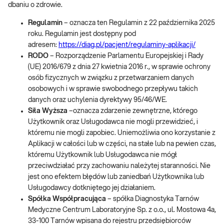
dbaniu o zdrowie.
Regulamin
– oznacza ten Regulamin z 22 października 2025
roku. Regulamin jest dostępny pod
adresem:
https://diag.pl/pacjent/regulaminy-aplikacji/
RODO
– Rozporządzenie Parlamentu Europejskiej i Rady
(UE) 2016/679 z dnia 27 kwietnia 2016 r., w sprawie ochrony
osób fizycznych w związku z przetwarzaniem danych
osobowych i w sprawie swobodnego przepływu takich
danych oraz uchylenia dyrektywy 95/46/WE.
Siła Wyższa
–oznacza zdarzenie zewnętrzne, którego
Użytkownik oraz Usługodawca nie mogli przewidzieć, i
któremu nie mogli zapobiec. Uniemożliwia ono korzystanie z
Aplikacji w całości lub w części, na stałe lub na pewien czas,
któremu Użytkownik lub Usługodawca nie mógł
przeciwdziałać przy zachowaniu należytej staranności. Nie
jest ono efektem błędów lub zaniedbań Użytkownika lub
Usługodawcy dotkniętego jej działaniem.
Spółka Współpracująca
– spółka Diagnostyka Tarnów
Medyczne Centrum Laboratoryjne Sp. z o.o., ul. Mostowa 4a,
33-100 Tarnów wpisana do rejestru przedsiębiorców