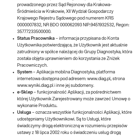
prowadzonego przez Sąd Rejonowy dla Krakowa-
Śródmieścia w Krakowie, XII Wydział Gospodarczy
Krajowego Rejestru Sądowego pod numerem KRS
0000007832, NR BDO 000062093 NIP:9451932532, Regon:
35777233500000.
Status Pracownika
– informacja przypisana do Konta
Użytkownika potwierdzająca, że Użytkownik jest aktualnie
zatrudniony w spółce należącej do Grupy Diagnostyka, która
została objęta uprawnieniem do korzystania ze Zniżek
Pracowniczych.
System
– Aplikacja mobilna Diagnostyka, platforma
internetowa dostępna pod adresem: www.diag.pl, strona
www.wyniki.diag.pl i inne jej subdomeny.
e-Sklep
– funkcjonalność Aplikacji, za pośrednictwem
której Użytkownik Zarejestrowany może zawrzeć Umowę o
wykonanie Produktu
.
Usługa
– oznacza wszystkie funkcjonalności Aplikacji, które
udostępniamy Użytkownikowi. Są to Usługi, które
świadczymy drogą elektroniczną w rozumieniu przepisów
ustawy z 18 lipca 2002 roku o świadczeniu usług drogą