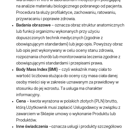
warunkach in vitro w laboratorium medycznym polegającą
na analizie materiału biologicznego pobranego od pacjenta.
Procedura ta służy profilaktyce, zachowaniu, ratowaniu,
przywracaniu i poprawie zdrowia.
Badania obrazowe
– oznacza obraz struktur anatomicznych
lub funkcji organizmu wykonanych przy użyciu
dopuszczonych technik medycznych (zgodnie z
obowiązującym standardami) lub jego opis. Powyższy obraz
lub opis jest wykonywany w celu oceny stanu zdrowia,
rozpoznania chorób lub monitorowania leczenia zgodnie z
obowiązującymi standardami i przepisami prawa.
Body Mass Index (BMI)
– czyli wskaźnik masy ciała to
wartość liczbowa służąca do oceny czy masa ciała danej
osoby mieści się w zakresie uznawanym za prawidłowy w
stosunku do jej wzrostu. Ta usługa ma charakter
informacyjny.
Cena
– kwota wyrażona w polskich złotych (PLN) brutto,
którą Użytkownik musi zapłacić Usługodawcy w związku z
zawarciem w Sklepie umowy o wykonanie Produktu lub
Produktów.
Inne świadczenia
–oznacza usługi i produkty szczegółowo