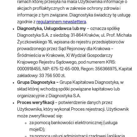
ramach której przesyła na maila Użytkownika informacje o
akcjach profilaktycznych w zakresie ochrony zdrowia i
informacje z tym związane. Diagnostyka świadczy tę usługę
zgodnie z
regulaminem newslettera
.
Diagnostyka, Usługodawca lub my
– oznacza spółkę
Diagnostyka S.A. z siedzibą: 31-864 Kraków, ul. Prof. Michała
Życzkowskiego 16, wpisana do rejestru przedsiębiorców
prowadzonego przez Sąd Rejonowy dla Krakowa –
Śródmieścia w Krakowie, XI Wydział Gospodarczy
Krajowego Rejestru Sądowego, pod numerem KRS:
0000918455, NIP: 675-12-65-009, Regon: 356366975, Kapitał
zakładowy: 33 756 500 zł.
Grupa Diagnostyka –
Grupa Kapitałowa Diagnostyka, w
skład której wchodzą spółki powiązane kapitałowo lub
organizacyjnie z Diagnostyka S.A.
Proces weryfikacji
– potwierdzenie danych przez
Użytkownika, który wykonał Proces rejestracji. Użytkownik
może zweryfikować się:
za pomocą bankowości elektronicznej (usługa
mojeID);
za pomocą usługi administracji rządowej (aplikacja