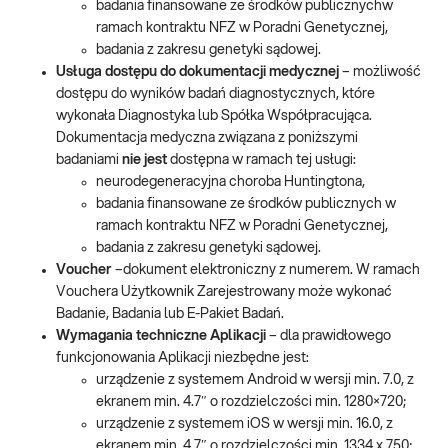
badania finansowane ze środków publicznychw
ramach kontraktu NFZ w Poradni Genetycznej,
badania z zakresu genetyki sądowej.
Usługa dostępu do dokumentacji medycznej
– możliwość
dostępu do wyników badań diagnostycznych, które
wykonała Diagnostyka lub Spółka Współpracująca.
Dokumentacja medyczna związana z poniższymi
badaniami
nie jest
dostępna w ramach tej usługi:
neurodegeneracyjna choroba Huntingtona,
badania finansowane ze środków publicznych w
ramach kontraktu NFZ w Poradni Genetycznej,
badania z zakresu genetyki sądowej.
Voucher
–dokument elektroniczny z numerem. W ramach
Vouchera Użytkownik Zarejestrowany może wykonać
Badanie, Badania lub E-Pakiet Badań.
Wymagania techniczne Aplikacji
– dla prawidłowego
funkcjonowania Aplikacji niezbędne jest:
urządzenie z systemem Android w wersji min. 7.0, z
ekranem min. 4.7″ o rozdzielczości min. 1280×720;
urządzenie z systemem iOS w wersji min. 16.0, z
ekranem min. 4.7″ o rozdzielczości min. 1334 x 750;